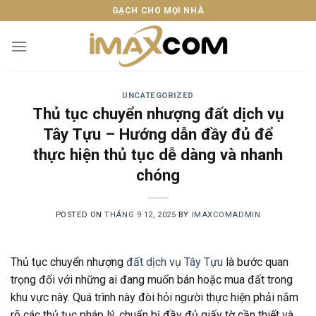
Skip
GẠCH CHO MỌI NHÀ
to
content
UNCATEGORIZED
Thủ tục chuyển nhượng đất dịch vụ
Tây Tựu – Hướng dẫn đầy đủ để
thực hiện thủ tục dễ dàng và nhanh
chóng
POSTED ON
THÁNG 9 12, 2025
BY
IMAXCOMADMIN
Thủ tục chuyển nhượng
đất dịch vụ Tây Tựu
là bước quan
trọng đối với những ai đang muốn bán hoặc mua đất trong
khu vực này. Quá trình này đòi hỏi người thực hiện phải nắm
rõ các thủ tục pháp lý, chuẩn bị đầy đủ giấy tờ cần thiết và