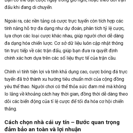
đấu khi đang di chuyển.
Ngoài ra, các nền tảng cá cược trực tuyến còn tích hợp các
tính năng hỗ trợ đa dạng như dự đoán, phân tích tỷ lệ cược,
lựa chọn các loại cược khác nhau, giúp người chơi dễ dàng
đa dạng hóa chiến lược. Cơ sở dữ liệu luôn cập nhật thông
tin trực tiếp về các trận đấu, giúp bạn đưa ra quyết định
chính xác hơn dựa trên các số liệu thực tế của trận cầu.
Chính vì tính tiện lợi và tính khả dụng cao, cược bóng đá trực
tuyến đã trở thành xu hướng tiêu chuẩn mới của cộng đồng
yêu thể thao. Người chơi có thể thỏa sức đam mê mà không
lo lắng về khoảng cách hay thời gian, đồng thời dễ dàng theo
dõi các biến động của tỉ lệ cược để tối đa hóa cơ hội chiến
thắng.
Cách chọn nhà cái uy tín – Bước quan trọng
đảm bảo an toàn và lợi nhuận