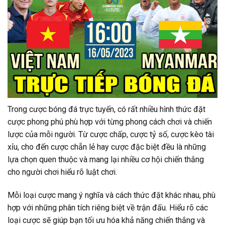
Trong cược bóng đá trực tuyến, có rất nhiều hình thức đặt
cược phong phú phù hợp với từng phong cách chơi và chiến
lược của mỗi người. Từ cược chấp, cược tỷ số, cược kèo tài
xỉu, cho đến cược chẵn lẻ hay cược đặc biệt đều là những
lựa chọn quen thuộc và mang lại nhiều cơ hội chiến thắng
cho người chơi hiểu rõ luật chơi.
Mỗi loại cược mang ý nghĩa và cách thức đặt khác nhau, phù
hợp với những phân tích riêng biệt về trận đấu. Hiểu rõ các
loại cược sẽ giúp bạn tối ưu hóa khả năng chiến thắng và