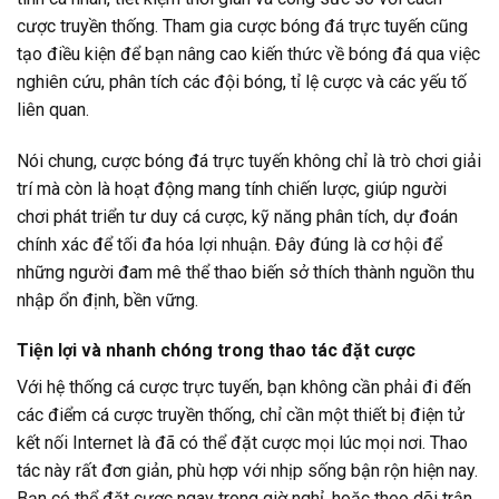
cược truyền thống. Tham gia cược bóng đá trực tuyến cũng
tạo điều kiện để bạn nâng cao kiến thức về bóng đá qua việc
nghiên cứu, phân tích các đội bóng, tỉ lệ cược và các yếu tố
liên quan.
Nói chung, cược bóng đá trực tuyến không chỉ là trò chơi giải
trí mà còn là hoạt động mang tính chiến lược, giúp người
chơi phát triển tư duy cá cược, kỹ năng phân tích, dự đoán
chính xác để tối đa hóa lợi nhuận. Đây đúng là cơ hội để
những người đam mê thể thao biến sở thích thành nguồn thu
nhập ổn định, bền vững.
Tiện lợi và nhanh chóng trong thao tác đặt cược
Với hệ thống cá cược trực tuyến, bạn không cần phải đi đến
các điểm cá cược truyền thống, chỉ cần một thiết bị điện tử
kết nối Internet là đã có thể đặt cược mọi lúc mọi nơi. Thao
tác này rất đơn giản, phù hợp với nhịp sống bận rộn hiện nay.
Bạn có thể đặt cược ngay trong giờ nghỉ, hoặc theo dõi trận