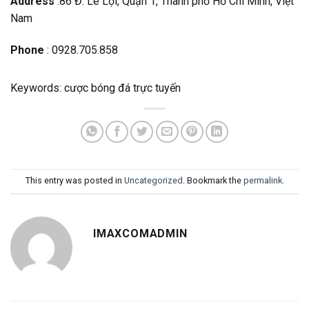
Address
:86 Đ. Lê Lợi, Quận 1, Thành phố Hồ Chí Minh, Việt
Nam
Phone
: 0928.705.858
Keywords: cược bóng đá trực tuyến
This entry was posted in
Uncategorized
. Bookmark the
permalink
.
IMAXCOMADMIN