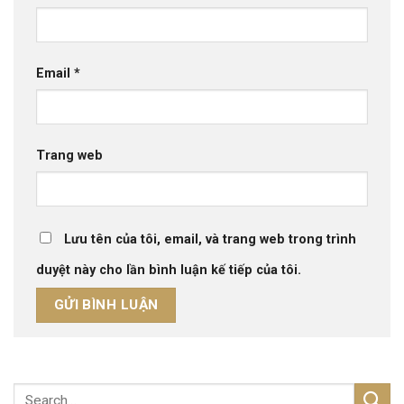
Email
*
Trang web
Lưu tên của tôi, email, và trang web trong trình
duyệt này cho lần bình luận kế tiếp của tôi.