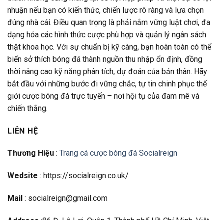
nhuận nếu bạn có kiến thức, chiến lược rõ ràng và lựa chọn
đúng nhà cái. Điều quan trọng là phải nắm vững luật chơi, đa
dạng hóa các hình thức cược phù hợp và quản lý ngân sách
thật khoa học. Với sự chuẩn bị kỹ càng, bạn hoàn toàn có thể
biến sở thích bóng đá thành nguồn thu nhập ổn định, đồng
thời nâng cao kỹ năng phân tích, dự đoán của bản thân. Hãy
bắt đầu với những bước đi vững chắc, tự tin chinh phục thế
giới cược bóng đá trực tuyến – nơi hội tụ của đam mê và
chiến thắng.
LIÊN HỆ
Thương Hiệu
:
Trang cá cược bóng đá Socialreign
Wedsite
: https://socialreign.co.uk/
Mail
: socialreign@gmail.com