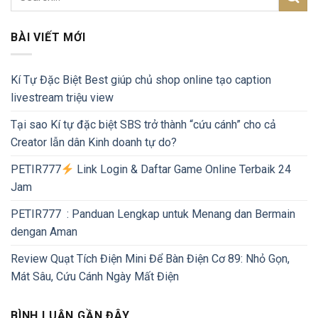
BÀI VIẾT MỚI
Kí Tự Đặc Biệt Best giúp chủ shop online tạo caption
livestream triệu view
Tại sao Kí tự đặc biệt SBS trở thành “cứu cánh” cho cả
Creator lẫn dân Kinh doanh tự do?
PETIR777
Link Login & Daftar Game Online Terbaik 24
Jam
PETIR777 : Panduan Lengkap untuk Menang dan Bermain
dengan Aman
Review Quạt Tích Điện Mini Để Bàn Điện Cơ 89: Nhỏ Gọn,
Mát Sâu, Cứu Cánh Ngày Mất Điện
BÌNH LUẬN GẦN ĐÂY