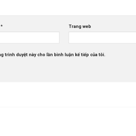
l
*
Trang web
g trình duyệt này cho lần bình luận kế tiếp của tôi.