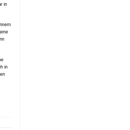
r in
innern
 jene
enn
ne
h in
nen