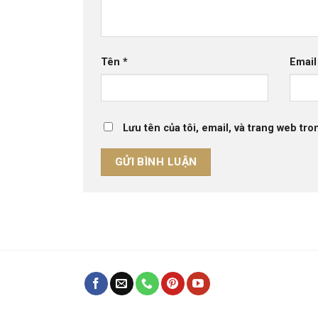
Tên
*
Emai
Lưu tên của tôi, email, và trang web tron