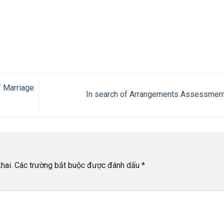
f Marriage
In search of Arrangements Assessmen
hai.
Các trường bắt buộc được đánh dấu
*