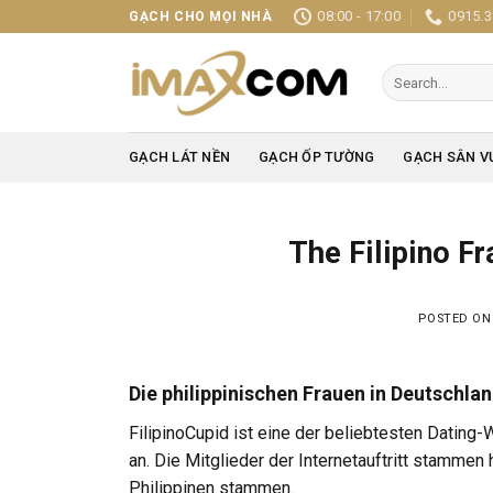
Skip
08:00 - 17:00
0915.3
GẠCH CHO MỌI NHÀ
to
content
Search
for:
GẠCH LÁT NỀN
GẠCH ỐP TƯỜNG
GẠCH SÂN V
The Filipino F
POSTED O
Die philippinischen Frauen in Deutschla
FilipinoCupid ist eine der beliebtesten Dating-
an. Die Mitglieder der Internetauftritt stammen
Philippinen stammen.