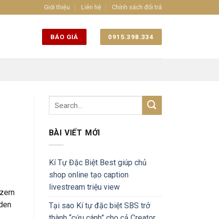
Giới thiệu
Liên hệ
Chính sách đổi trả
BÁO GIÁ
0915.398.334
BÀI VIẾT MỚI
Kí Tự Đặc Biệt Best giúp chủ
shop online tạo caption
livestream triệu view
tzern
 den
Tại sao Kí tự đặc biệt SBS trở
thành “cứu cánh” cho cả Creator