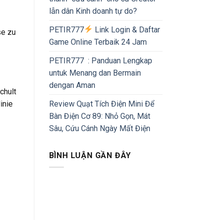
lẫn dân Kinh doanh tự do?
PETIR777
Link Login & Daftar
se zu
Game Online Terbaik 24 Jam
PETIR777 : Panduan Lengkap
untuk Menang dan Bermain
dengan Aman
chult
Review Quạt Tích Điện Mini Để
inie
Bàn Điện Cơ 89: Nhỏ Gọn, Mát
Sâu, Cứu Cánh Ngày Mất Điện
BÌNH LUẬN GẦN ĐÂY