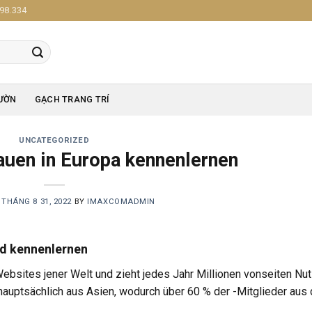
98.334
ƯỜN
GẠCH TRANG TRÍ
UNCATEGORIZED
rauen in Europa kennenlernen
N
THÁNG 8 31, 2022
BY
IMAXCOMADMIN
nd kennenlernen
Websites jener Welt und zieht jedes Jahr Millionen vonseiten Nu
 hauptsächlich aus Asien, wodurch über 60 % der -Mitglieder aus