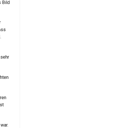
 Bild
r
ass
.
 sehr
chten
hren
st
 war.