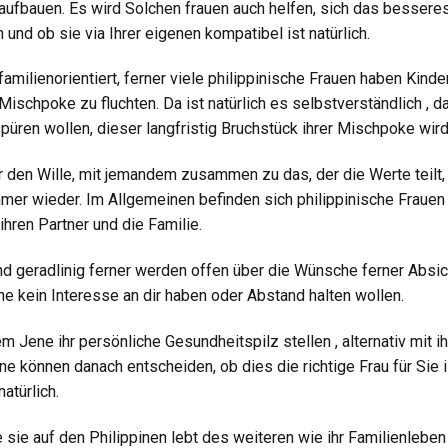
aufbauen. Es wird Solchen frauen auch helfen, sich das besseres
nd ob sie via Ihrer eigenen kompatibel ist natürlich.
amilienorientiert, ferner viele philippinische Frauen haben Kinde
Mischpoke zu fluchten. Da ist natürlich es selbstverständlich , d
püren wollen, dieser langfristig Bruchstück ihrer Mischpoke wird
 den Wille, mit jemandem zusammen zu das, der die Werte teilt,
mmer wieder. Im Allgemeinen befinden sich philippinische Frauen
hren Partner und die Familie.
nd geradlinig ferner werden offen über die Wünsche ferner Absi
e kein Interesse an dir haben oder Abstand halten wollen.
em Jene ihr persönliche Gesundheitspilz stellen , alternativ mit i
e können danach entscheiden, ob dies die richtige Frau für Sie i
natürlich.
e sie auf den Philippinen lebt des weiteren wie ihr Familienleben