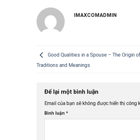
IMAXCOMADMIN
Good Qualities in a Spouse – The Origin o
Traditions and Meanings
Để lại một bình luận
Email của bạn sẽ không được hiển thị công k
Bình luận
*