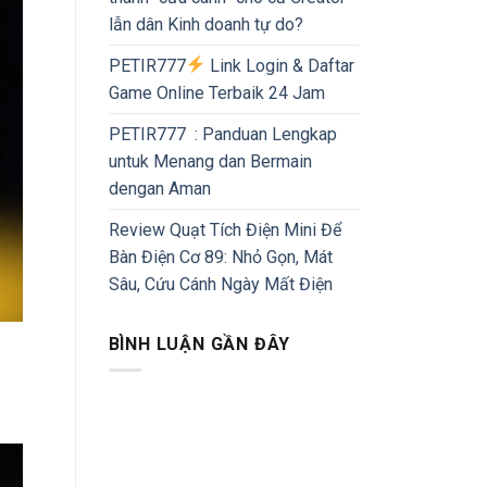
lẫn dân Kinh doanh tự do?
PETIR777
Link Login & Daftar
Game Online Terbaik 24 Jam
PETIR777 : Panduan Lengkap
untuk Menang dan Bermain
dengan Aman
Review Quạt Tích Điện Mini Để
Bàn Điện Cơ 89: Nhỏ Gọn, Mát
Sâu, Cứu Cánh Ngày Mất Điện
BÌNH LUẬN GẦN ĐÂY