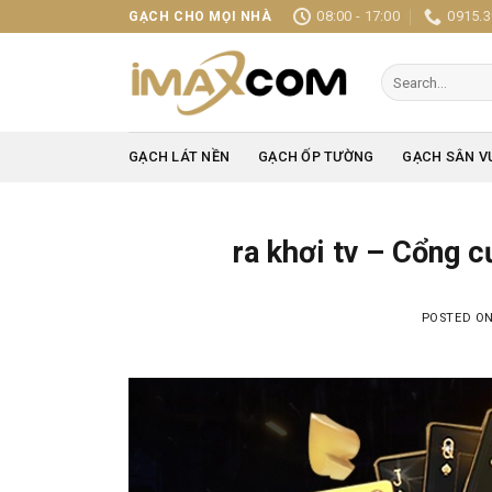
Skip
08:00 - 17:00
0915.3
GẠCH CHO MỌI NHÀ
to
content
Search
for:
GẠCH LÁT NỀN
GẠCH ỐP TƯỜNG
GẠCH SÂN V
ra khơi tv – Cổng c
POSTED O