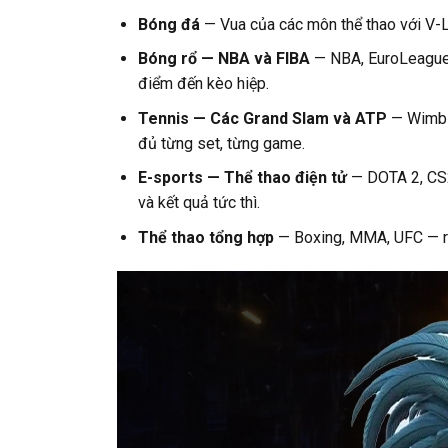
Bóng đá
— Vua của các môn thể thao với V-
Bóng rổ — NBA và FIBA
— NBA, EuroLeague,
điểm đến kèo hiệp.
Tennis — Các Grand Slam và ATP
— Wimble
đủ từng set, từng game.
E-sports — Thể thao điện tử
— DOTA 2, CS2
và kết quả tức thì.
Thể thao tổng hợp
— Boxing, MMA, UFC — ra 