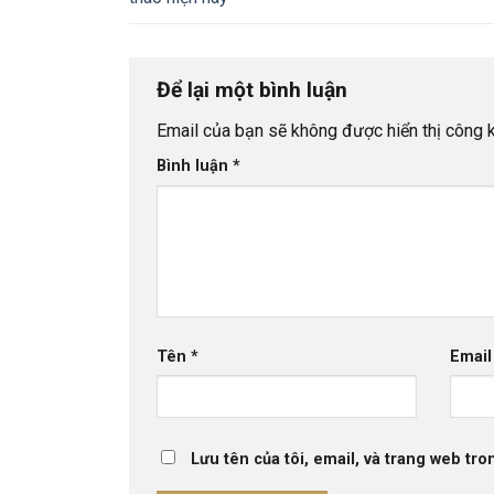
Để lại một bình luận
Email của bạn sẽ không được hiển thị công k
Bình luận
*
Tên
*
Emai
Lưu tên của tôi, email, và trang web tron