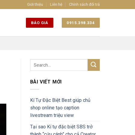
Giới thiệu
Liên hệ
Chính sách đổi trả
BÁO GIÁ
0915.398.334
BÀI VIẾT MỚI
Kí Tự Đặc Biệt Best giúp chủ
shop online tạo caption
livestream triệu view
Tại sao Kí tự đặc biệt SBS trở
thành “cứu cánh” cho cả Creator