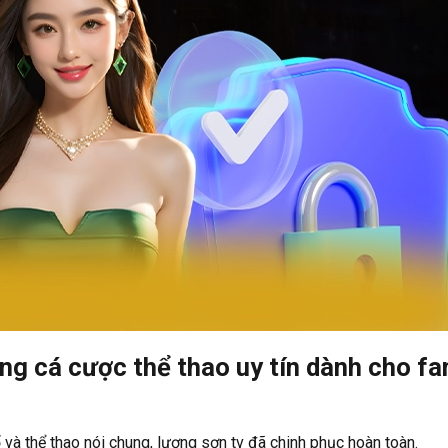
ng cá cược thể thao uy tín dành cho fa
 và thể thao nói chung, lương sơn tv đã chinh phục hoàn toàn.