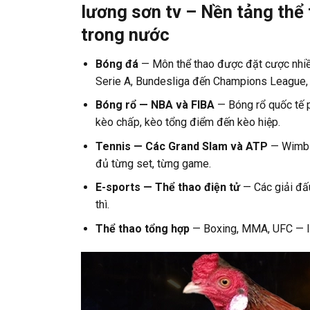
lương sơn tv – Nền tảng thể 
trong nước
Bóng đá
— Môn thể thao được đặt cược nhiều
Serie A, Bundesliga đến Champions League,
Bóng rổ — NBA và FIBA
— Bóng rổ quốc tế p
kèo chấp, kèo tổng điểm đến kèo hiệp.
Tennis — Các Grand Slam và ATP
— Wimble
đủ từng set, từng game.
E-sports — Thể thao điện tử
— Các giải đấu
thì.
Thể thao tổng hợp
— Boxing, MMA, UFC — lư