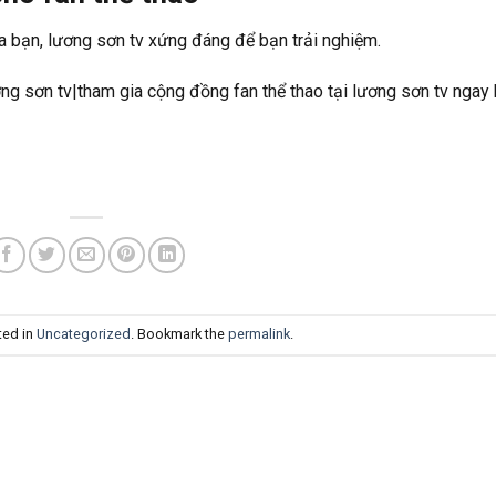
 bạn, lương sơn tv xứng đáng để bạn trải nghiệm.
ng sơn tv|tham gia cộng đồng fan thể thao tại lương sơn tv ngay
ted in
Uncategorized
. Bookmark the
permalink
.