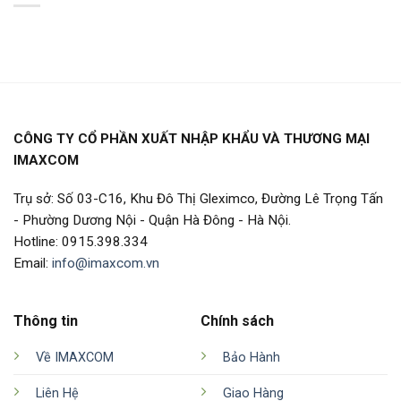
CÔNG TY CỔ PHẦN XUẤT NHẬP KHẨU VÀ THƯƠNG MẠI
IMAXCOM
Trụ sở: Số 03-C16, Khu Đô Thị Gleximco, Đường Lê Trọng Tấn
- Phường Dương Nội - Quận Hà Đông - Hà Nội.
Hotline: 0915.398.334
Email:
info@imaxcom.vn
Thông tin
Chính sách
Về IMAXCOM
Bảo Hành
Liên Hệ
Giao Hàng