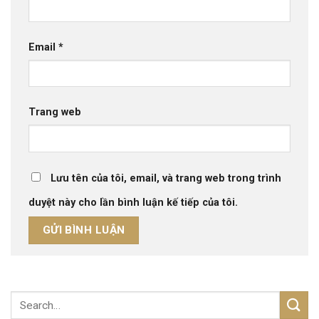
Email
*
Trang web
Lưu tên của tôi, email, và trang web trong trình
duyệt này cho lần bình luận kế tiếp của tôi.