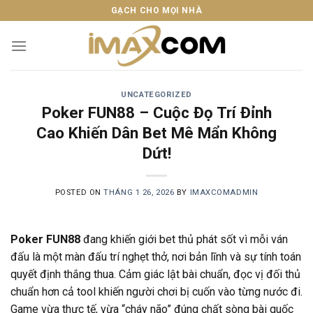
Skip
GẠCH CHO MỌI NHÀ
to
content
UNCATEGORIZED
Poker FUN88 – Cuộc Đọ Trí Đỉnh
Cao Khiến Dân Bet Mê Mẩn Không
Dứt!
POSTED ON
THÁNG 1 26, 2026
BY
IMAXCOMADMIN
Poker FUN88
đang khiến giới bet thủ phát sốt vì mỗi ván
đấu là một màn đấu trí nghẹt thở, nơi bản lĩnh và sự tính toán
quyết định thắng thua. Cảm giác lật bài chuẩn, đọc vị đối thủ
chuẩn hơn cả tool khiến người chơi bị cuốn vào từng nước đi.
Game vừa thực tế, vừa “cháy não” đúng chất sòng bài quốc