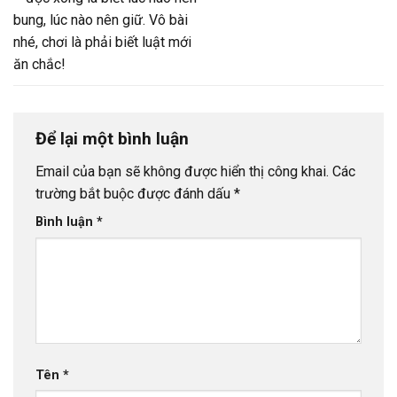
bung, lúc nào nên giữ. Vô bài
nhé, chơi là phải biết luật mới
ăn chắc!
Để lại một bình luận
Email của bạn sẽ không được hiển thị công khai.
Các
trường bắt buộc được đánh dấu
*
Bình luận
*
Tên
*