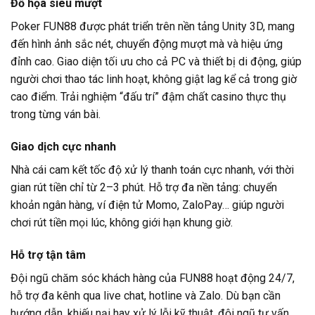
Đồ họa siêu mượt
Poker FUN88 được phát triển trên nền tảng Unity 3D, mang
đến hình ảnh sắc nét, chuyển động mượt mà và hiệu ứng
đỉnh cao. Giao diện tối ưu cho cả PC và thiết bị di động, giúp
người chơi thao tác linh hoạt, không giật lag kể cả trong giờ
cao điểm. Trải nghiệm “đấu trí” đậm chất casino thực thụ
trong từng ván bài.
Giao dịch cực nhanh
Nhà cái cam kết tốc độ xử lý thanh toán cực nhanh, với thời
gian rút tiền chỉ từ 2–3 phút. Hỗ trợ đa nền tảng: chuyển
khoản ngân hàng, ví điện tử Momo, ZaloPay… giúp người
chơi rút tiền mọi lúc, không giới hạn khung giờ.
Hỗ trợ tận tâm
Đội ngũ chăm sóc khách hàng của FUN88 hoạt động 24/7,
hỗ trợ đa kênh qua live chat, hotline và Zalo. Dù bạn cần
hướng dẫn, khiếu nại hay xử lý lỗi kỹ thuật, đội ngũ tư vấn