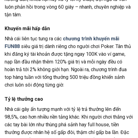
luôn phản hồi trong vòng 60 giây – nhanh, chuyên nghiệp và
tận tâm.
Khuyến mãi hấp dẫn
Nhà cái liên tục tung ra các
chương trình khuyến mãi
FUN88
siêu giá trị dành riêng cho người chơi Poker. Tân thủ
khi đăng ký tài khoản được tặng ngay 100K vào ví game,
nạp lần đầu nhận thêm 120% giá trị và mỗi ngày đều có
hoàn trả tới 2% không giới hạn. Ngoài ra, chương trình đua
top hàng tuần với tổng thưởng 500 triệu đồng khiến sảnh
chơi luôn sôi động từng giờ.
Tỷ lệ thưởng cao
Nhà cái gây ấn tượng mạnh với tỷ lệ trả thưởng lên đến
98,5%, cao hơn nhiều nền tảng khác. Khi người chơi thắng với
các tay bài lớn như thùng phá sảnh hay full house, tiền
thưởng được nhân hệ số gấp đôi, thậm chí gấp ba lần. Đặc