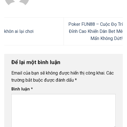
Poker FUN88 – Cuộc Đọ Trí
khôn ai lại chơi
Đỉnh Cao Khiến Dân Bet Mê
Mẩn Không Dứt!
Để lại một bình luận
Email của bạn sẽ không được hiển thị công khai.
Các
trường bắt buộc được đánh dấu
*
Bình luận
*