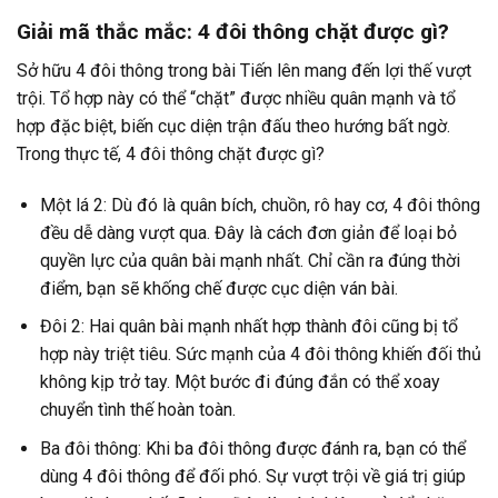
Giải mã thắc mắc: 4 đôi thông chặt được gì?
Sở hữu 4 đôi thông trong bài Tiến lên mang đến lợi thế vượt
trội. Tổ hợp này có thể “chặt” được nhiều quân mạnh và tổ
hợp đặc biệt, biến cục diện trận đấu theo hướng bất ngờ.
Trong thực tế, 4 đôi thông chặt được gì?
Một lá 2: Dù đó là quân bích, chuồn, rô hay cơ, 4 đôi thông
đều dễ dàng vượt qua. Đây là cách đơn giản để loại bỏ
quyền lực của quân bài mạnh nhất. Chỉ cần ra đúng thời
điểm, bạn sẽ khống chế được cục diện ván bài.
Đôi 2: Hai quân bài mạnh nhất hợp thành đôi cũng bị tổ
hợp này triệt tiêu. Sức mạnh của 4 đôi thông khiến đối thủ
không kịp trở tay. Một bước đi đúng đắn có thể xoay
chuyển tình thế hoàn toàn.
Ba đôi thông: Khi ba đôi thông được đánh ra, bạn có thể
dùng 4 đôi thông để đối phó. Sự vượt trội về giá trị giúp