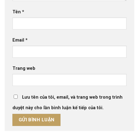
Tên
*
Email
*
Trang web
Lưu tên của tôi, email, và trang web trong trình
duyệt này cho lần bình luận kế tiếp của tôi.