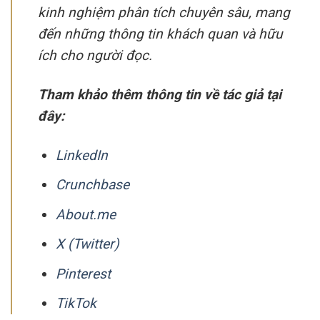
kinh nghiệm phân tích chuyên sâu, mang
đến những thông tin khách quan và hữu
ích cho người đọc.
Tham khảo thêm thông tin về tác giả tại
đây:
LinkedIn
Crunchbase
About.me
X (Twitter)
Pinterest
TikTok