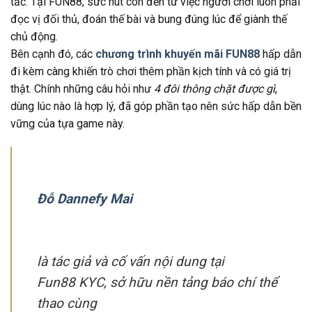
tắc. Tại FUN88, sức hút còn đến từ việc người chơi luôn phải
đọc vị đối thủ, đoán thế bài và bung đúng lúc để giành thế
chủ động.
Bên cạnh đó, các
chương trình khuyến mãi FUN88
hấp dẫn
đi kèm càng khiến trò chơi thêm phần kịch tính và có giá trị
thật. Chính những câu hỏi như
4 đôi thông chặt được gì
,
dùng lúc nào là hợp lý, đã góp phần tạo nên sức hấp dẫn bền
vững của tựa game này.
Đỗ Dannefy Mai
là tác giả và cố vấn nội dung tại
Fun88 KYC
, sở hữu nền tảng báo chí thể
thao cùng