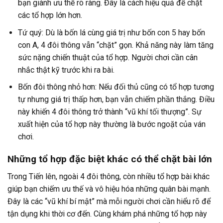
bạn giành ưu thế rõ ràng. Đây là cách hiệu quả để chặt
các tổ hợp lớn hơn.
Tứ quý: Dù là bốn lá cùng giá trị như bốn con 5 hay bốn
con A, 4 đôi thông vẫn “chặt” gọn. Khả năng này làm tăng
sức nặng chiến thuật của tổ hợp. Người chơi cần cân
nhắc thật kỹ trước khi ra bài.
Bốn đôi thông nhỏ hơn: Nếu đối thủ cũng có tổ hợp tương
tự nhưng giá trị thấp hơn, bạn vẫn chiếm phần thắng. Điều
này khiến 4 đôi thông trở thành “vũ khí tối thượng”. Sự
xuất hiện của tổ hợp này thường là bước ngoặt của ván
chơi.
Những tổ hợp đặc biệt khác có thể chặt bài lớn
Trong Tiến lên, ngoài 4 đôi thông, còn nhiều tổ hợp bài khác
giúp bạn chiếm ưu thế và vô hiệu hóa những quân bài mạnh.
Đây là các “vũ khí bí mật” mà mỗi người chơi cần hiểu rõ để
tận dụng khi thời cơ đến. Cùng khám phá những tổ hợp này