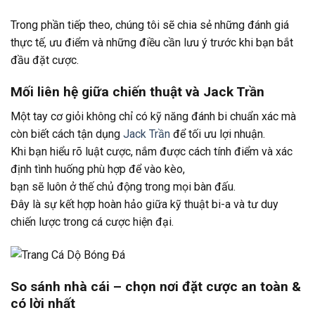
Trong phần tiếp theo, chúng tôi sẽ chia sẻ những đánh giá
thực tế, ưu điểm và những điều cần lưu ý trước khi bạn bắt
đầu đặt cược.
Mối liên hệ giữa chiến thuật và Jack Trần
Một tay cơ giỏi không chỉ có kỹ năng đánh bi chuẩn xác mà
còn biết cách tận dụng
Jack Trần
để tối ưu lợi nhuận.
Khi bạn hiểu rõ luật cược, nắm được cách tính điểm và xác
định tình huống phù hợp để vào kèo,
bạn sẽ luôn ở thế chủ động trong mọi bàn đấu.
Đây là sự kết hợp hoàn hảo giữa kỹ thuật bi-a và tư duy
chiến lược trong cá cược hiện đại.
So sánh nhà cái – chọn nơi đặt cược an toàn &
có lời nhất