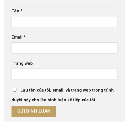
Tên
*
Email
*
Trang web
Lưu tên của tôi, email, và trang web trong trình
duyệt này cho lần bình luận kế tiếp của tôi.