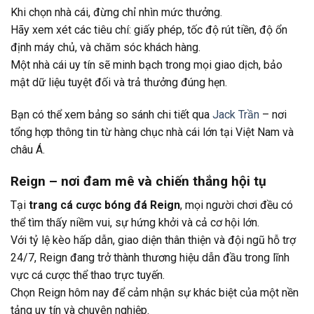
Khi chọn nhà cái, đừng chỉ nhìn mức thưởng.
Hãy xem xét các tiêu chí: giấy phép, tốc độ rút tiền, độ ổn
định máy chủ, và chăm sóc khách hàng.
Một nhà cái uy tín sẽ minh bạch trong mọi giao dịch, bảo
mật dữ liệu tuyệt đối và trả thưởng đúng hẹn.
Bạn có thể xem bảng so sánh chi tiết qua
Jack Trần
– nơi
tổng hợp thông tin từ hàng chục nhà cái lớn tại Việt Nam và
châu Á.
Reign – nơi đam mê và chiến thắng hội tụ
Tại
trang cá cược bóng đá Reign
, mọi người chơi đều có
thể tìm thấy niềm vui, sự hứng khởi và cả cơ hội lớn.
Với tỷ lệ kèo hấp dẫn, giao diện thân thiện và đội ngũ hỗ trợ
24/7, Reign đang trở thành thương hiệu dẫn đầu trong lĩnh
vực cá cược thể thao trực tuyến.
Chọn Reign hôm nay để cảm nhận sự khác biệt của một nền
tảng uy tín và chuyên nghiệp.