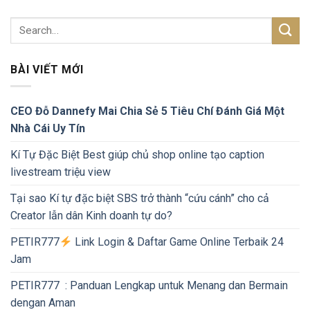
BÀI VIẾT MỚI
CEO Đỗ Dannefy Mai Chia Sẻ 5 Tiêu Chí Đánh Giá Một
Nhà Cái Uy Tín
Kí Tự Đặc Biệt Best giúp chủ shop online tạo caption
livestream triệu view
Tại sao Kí tự đặc biệt SBS trở thành “cứu cánh” cho cả
Creator lẫn dân Kinh doanh tự do?
PETIR777
Link Login & Daftar Game Online Terbaik 24
Jam
PETIR777 : Panduan Lengkap untuk Menang dan Bermain
dengan Aman