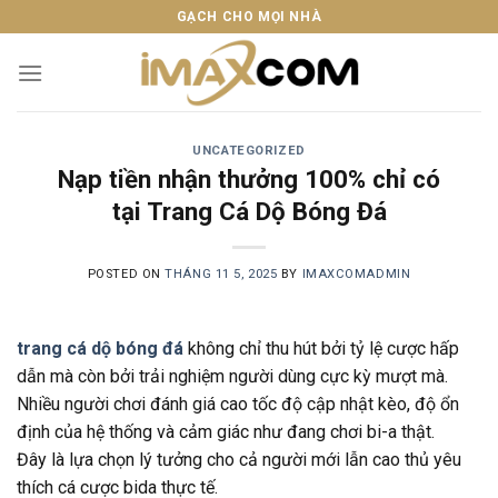
Skip
GẠCH CHO MỌI NHÀ
to
content
UNCATEGORIZED
Nạp tiền nhận thưởng 100% chỉ có
tại Trang Cá Dộ Bóng Đá
POSTED ON
THÁNG 11 5, 2025
BY
IMAXCOMADMIN
trang cá dộ bóng đá
không chỉ thu hút bởi tỷ lệ cược hấp
dẫn mà còn bởi trải nghiệm người dùng cực kỳ mượt mà.
Nhiều người chơi đánh giá cao tốc độ cập nhật kèo, độ ổn
định của hệ thống và cảm giác như đang chơi bi-a thật.
Đây là lựa chọn lý tưởng cho cả người mới lẫn cao thủ yêu
thích cá cược bida thực tế.