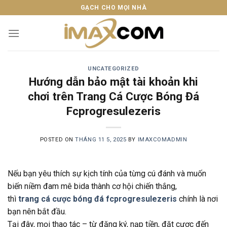
Skip
GẠCH CHO MỌI NHÀ
to
content
UNCATEGORIZED
Hướng dẫn bảo mật tài khoản khi
chơi trên Trang Cá Cược Bóng Đá
Fcprogresulezeris
POSTED ON
THÁNG 11 5, 2025
BY
IMAXCOMADMIN
Nếu bạn yêu thích sự kịch tính của từng cú đánh và muốn
biến niềm đam mê bida thành cơ hội chiến thắng,
thì
trang cá cược bóng đá fcprogresulezeris
chính là nơi
bạn nên bắt đầu.
Tại đây, mọi thao tác – từ đăng ký, nạp tiền, đặt cược đến