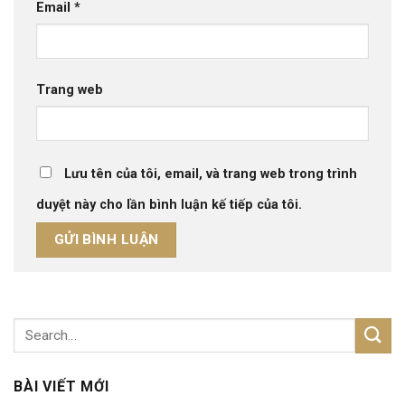
Email
*
Trang web
Lưu tên của tôi, email, và trang web trong trình
duyệt này cho lần bình luận kế tiếp của tôi.
BÀI VIẾT MỚI