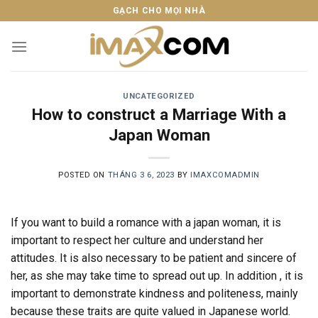
Skip
GẠCH CHO MỌI NHÀ
to
content
UNCATEGORIZED
How to construct a Marriage With a
Japan Woman
POSTED ON
THÁNG 3 6, 2023
BY
IMAXCOMADMIN
If you want to build a romance with a japan woman, it is
important to respect her culture and understand her
attitudes. It is also necessary to be patient and sincere of
her, as she may take time to spread out up. In addition , it is
important to demonstrate kindness and politeness, mainly
because these traits are quite valued in Japanese world.