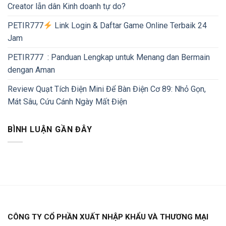
Creator lẫn dân Kinh doanh tự do?
PETIR777
Link Login & Daftar Game Online Terbaik 24
Jam
PETIR777 : Panduan Lengkap untuk Menang dan Bermain
dengan Aman
Review Quạt Tích Điện Mini Để Bàn Điện Cơ 89: Nhỏ Gọn,
Mát Sâu, Cứu Cánh Ngày Mất Điện
BÌNH LUẬN GẦN ĐÂY
CÔNG TY CỔ PHẦN XUẤT NHẬP KHẨU VÀ THƯƠNG MẠI