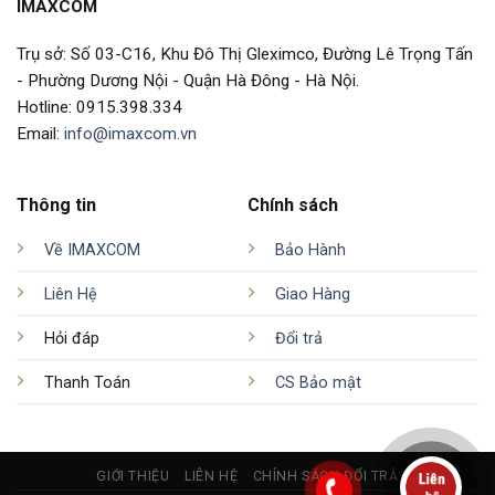
IMAXCOM
Trụ sở: Số 03-C16, Khu Đô Thị Gleximco, Đường Lê Trọng Tấn
- Phường Dương Nội - Quận Hà Đông - Hà Nội.
Hotline: 0915.398.334
Email:
info@imaxcom.vn
Thông tin
Chính sách
Về IMAXCOM
Bảo Hành
Liên Hệ
Giao Hàng
Hỏi đáp
Đổi trả
Thanh Toán
CS Bảo mật
GIỚI THIỆU
LIÊN HỆ
CHÍNH SÁCH ĐỔI TRẢ