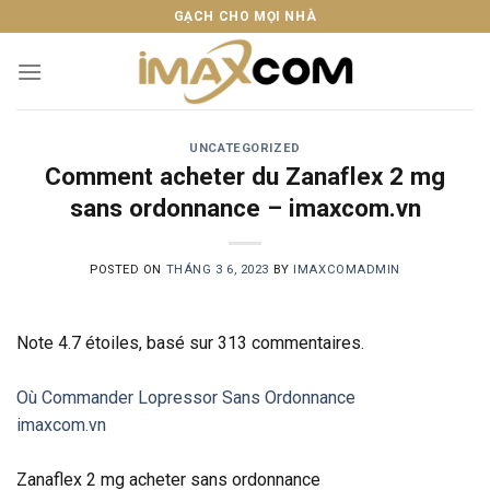
Skip
GẠCH CHO MỌI NHÀ
to
content
UNCATEGORIZED
Comment acheter du Zanaflex 2 mg
sans ordonnance – imaxcom.vn
POSTED ON
THÁNG 3 6, 2023
BY
IMAXCOMADMIN
Note
4.7
étoiles, basé sur
313
commentaires.
Où Commander Lopressor Sans Ordonnance
imaxcom.vn
Zanaflex 2 mg acheter sans ordonnance