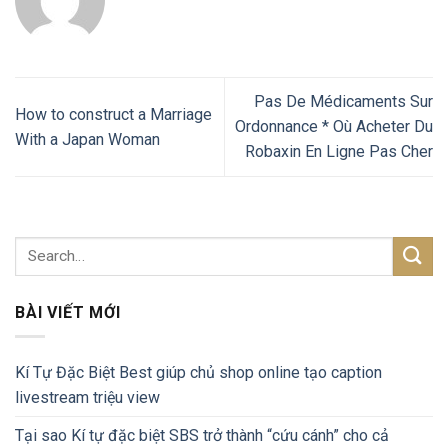
Pas De Médicaments Sur
How to construct a Marriage
Ordonnance * Où Acheter Du
With a Japan Woman
Robaxin En Ligne Pas Cher
BÀI VIẾT MỚI
Kí Tự Đặc Biệt Best giúp chủ shop online tạo caption
livestream triệu view
Tại sao Kí tự đặc biệt SBS trở thành “cứu cánh” cho cả