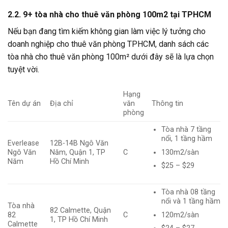
2.2. 9+ tòa nhà cho thuê văn phòng 100m2 tại TPHCM
Nếu bạn đang tìm kiếm không gian làm việc lý tưởng cho
doanh nghiệp cho thuê văn phòng TPHCM, danh sách các
tòa nhà cho thuê văn phòng 100m² dưới đây sẽ là lựa chọn
tuyệt vời.
Hạng
Tên dự án
Địa chỉ
văn
Thông tin
phòng
Tòa nhà 7 tầng
nổi, 1 tầng hầm
Everlease
12B-14B Ngô Văn
130m2/sàn
Ngô Văn
Năm, Quận 1, TP
C
Năm
Hồ Chí Minh
$25 – $29
Tòa nhà 08 tầng
nổi và 1 tầng hầm
Tòa nhà
82 Calmette, Quận
120m2/sàn
82
C
1, TP Hồ Chí Minh
Calmette