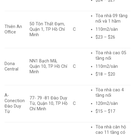
$24 – $27
Tòa nhà 09 tầng
nổi và 1 hầm
50 Tôn Thất Đạm,
Thiên An
110m2/sàn
Quận 1, TP Hồ Chí
C
Office
Minh
$23 – $26
Tòa nhà cao 05
tầng nổi
NN1 Bạch Mã,
Dona
110m2/sàn
Quận 10, TP Hồ Chí
C
Central
Minh
$18 – $20
Tòa nhà cao 4
A-
tầng nổi
77- 79 -81 Đào Duy
Conection
120m2/sàn
Từ, Quận 10, TP Hồ
C
Đào Duy
Chí Minh
$15 – $17
Từ
Tòa nhà căn hộ
cao 11 tầng có