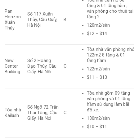
Tòa nhà căn hộ 08
tầng & 01 tầng hầm,
Pan
văn phòng cho thuê tại
Số 117 Xuân
Horizon
tầng 2
Thủy, Cầu Giấy,
B
Xuân
120m2/sàn
Hà Nội
Thủy
$12 – $14
Tòa nhà văn phòng nhỏ
122m2 8 tầng & 01
New
Số 2 Hoàng
tầng hầm
Center
Đạo Thúy, Cầu
C
122m2/sàn
Building
Giấy, Hà Nội
$11 – $13
Tòa nhà gồm 09 tầng
văn phòng và 01 tầng
hầm sử dụng làm bãi
Số Ngõ 72 Trần
Tòa nhà
đỗ xe.
Thái Tông, Cầu
C
Kailash
130m2/sàn
Giấy, Hà Nội
$10 – $11