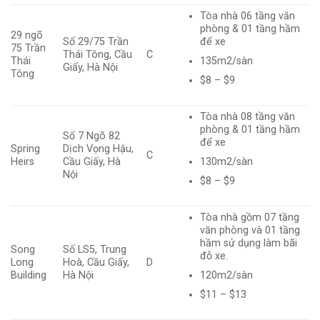
Tòa nhà 06 tầng văn
phòng & 01 tầng hầm
29 ngõ
Số 29/75 Trần
để xe
75 Trần
Thái Tông, Cầu
C
135m2/sàn
Thái
Giấy, Hà Nội
Tông
$8 – $9
Tòa nhà 08 tầng văn
phòng & 01 tầng hầm
Số 7 Ngõ 82
để xe
Spring
Dịch Vọng Hậu,
C
130m2/sàn
Heirs
Cầu Giấy, Hà
Nội
$8 – $9
Tòa nhà gồm 07 tầng
văn phòng và 01 tầng
hầm sử dụng làm bãi
Song
Số LS5, Trung
đỗ xe.
Long
Hoà, Cầu Giấy,
D
120m2/sàn
Building
Hà Nội
$11 – $13