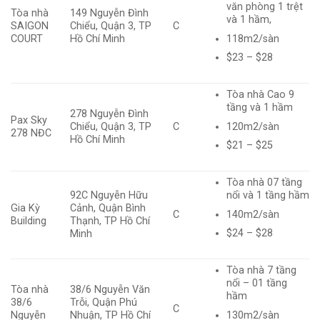
văn phòng 1 trệt
Tòa nhà
149 Nguyễn Đình
và 1 hầm,
SAIGON
Chiểu, Quận 3, TP
C
118m2/sàn
COURT
Hồ Chí Minh
$23 – $28
Tòa nhà Cao 9
tầng và 1 hầm
278 Nguyễn Đình
Pax Sky
120m2/sàn
Chiểu, Quận 3, TP
C
278 NĐC
Hồ Chí Minh
$21 – $25
Tòa nhà 07 tầng
92C Nguyễn Hữu
nổi và 1 tầng hầm
Gia Kỳ
Cảnh, Quận Bình
140m2/sàn
C
Building
Thạnh, TP Hồ Chí
$24 – $28
Minh
Tòa nhà 7 tầng
nổi – 01 tầng
Tòa nhà
38/6 Nguyễn Văn
hầm
38/6
Trỗi, Quận Phú
C
130m2/sàn
Nguyễn
Nhuận, TP Hồ Chí