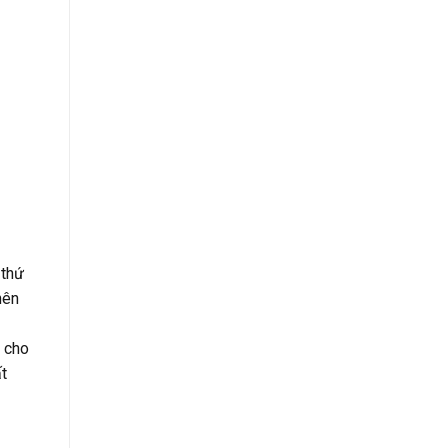
 thứ
nên
i cho
ất