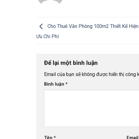
Cho Thuê Văn Phòng 100m2 Thiết Kế Hiện 
Ưu Chi Phí
Để lại một bình luận
Email của bạn sẽ không được hiển thị công k
Bình luận
*
Tên
*
Emai