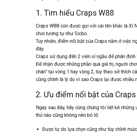
1. Tìm hiểu Craps W88
Craps W88 còn được gọi với cái tên khác là Xí 
chơi tương tự như Sicbo.
Tuy nhiên, điểm nổi bật của Craps nằm ở việc ng
đây.
Craps sử dụng đến 2 viên xí ngầu để phân định 
Để nhận được những phần quà giá trị, người chơ
chân” tại vòng 1 hay vòng 2, tùy theo sở thích cá
cũng chính là lý do vì sao Craps lại được nhiều 
2. Ưu điểm nổi bật của Craps 
Ngay sau đây, hãy cùng chúng tôi liệt kê những 
thủ nào cũng không nên bỏ lỡ.
Được tự do lựa chọn cũng như tùy chỉnh mức 