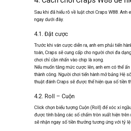
Sau khi đã hiểu rõ về luật chơi Craps W88. Anh 
ngay dưới đây.
4.1. Đặt cược
Trước khi ván cược diễn ra, anh em phải tiến h
toán, Craps sẽ cung cấp cho người chơi đa dạn
chơi chỉ cần nhấn vào chip là xong.
Nếu muốn tăng mức cược lên, anh em có thể ấn v
thành công. Người chơi tiến hành mở bảng Hệ số
thuật đánh Craps sẽ được thể hiện qua số tiền 
4.2. Roll – Cuộn
Click chọn biểu tượng Cuộn (Roll) để xóc xí ngầu
được tính bằng các số chấm tròn xuất hiện trên 
sẽ nhận ngay số tiền thưởng tương ứng với tỷ lệ