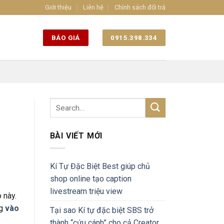
Giới thiệu
Liên hệ
Chính sách đổi trả
BÁO GIÁ
0915.398.334
BÀI VIẾT MỚI
Kí Tự Đặc Biệt Best giúp chủ
shop online tạo caption
livestream triệu view
 này.
ng
vào
Tại sao Kí tự đặc biệt SBS trở
thành “cứu cánh” cho cả Creator