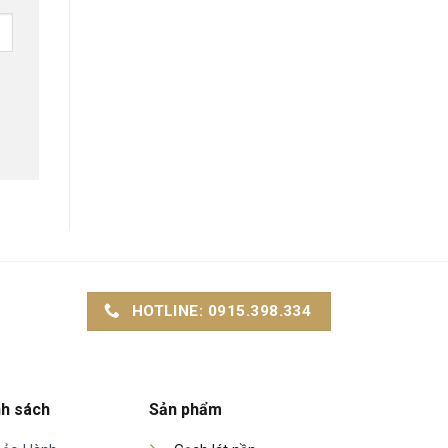
HOTLINE: 0915.398.334
nh sách
Sản phẩm