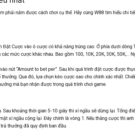
em phải nắm được cách chơi cụ thể. Hãy cùng W88 tìm hiểu chi tiế
ành Đặt Cược vào ô cược có khả năng trúng cao. Ở phía dưới dòng
g các mức cược khác nhau. Bao gồm 100, 10K, 20K, 30K, 50K,… N
ào nút “Amount to bet per”. Sau khi quá trình đặt cược được thự
 thưởng. Qua đó, lựa chọn kèo cược sao cho chính xác nhất. Chiế
thưởng mà bạn nhận được trong quá trình chơi game.
. Sau khoảng thời gian 5-10 giây thì xí ngầu sẽ dừng lại. Tổng đ
mặt xí ngầu cộng lại. Đây chính là vòng 1. Nếu thắng cược thì an
 trả thưởng đã quy định ban đầu.