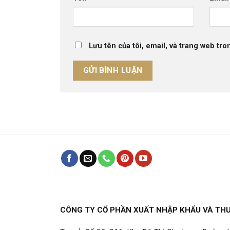
Lưu tên của tôi, email, và trang web tron
CÔNG TY CỔ PHẦN XUẤT NHẬP KHẨU VÀ TH