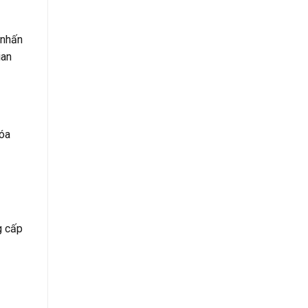
 nhấn
ian
Xóa
g cấp