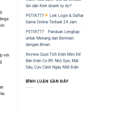
lẫn dân Kinh doanh tự do?
hố
PETIR777
Link Login & Daftar
dings
Game Online Terbaik 24 Jam
sóc
PETIR777 : Panduan Lengkap
untuk Menang dan Bermain
dengan Aman
Review Quạt Tích Điện Mini Để
ếp với
Bàn Điện Cơ 89: Nhỏ Gọn, Mát
ng
Sâu, Cứu Cánh Ngày Mất Điện
BÌNH LUẬN GẦN ĐÂY
an
ai.