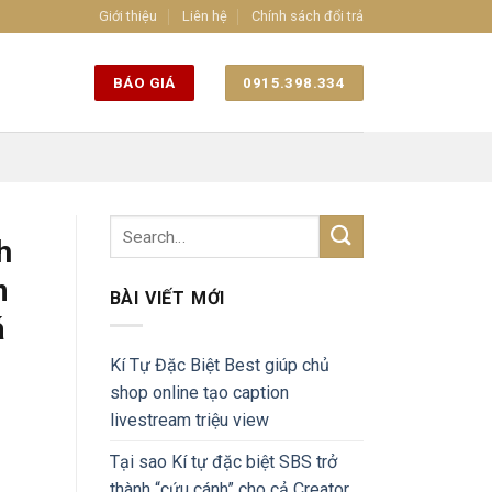
Giới thiệu
Liên hệ
Chính sách đổi trả
BÁO GIÁ
0915.398.334
h
n
BÀI VIẾT MỚI
á
Kí Tự Đặc Biệt Best giúp chủ
shop online tạo caption
livestream triệu view
Tại sao Kí tự đặc biệt SBS trở
thành “cứu cánh” cho cả Creator