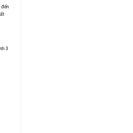
g đến
hất
nh 3