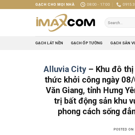
Skip
08:00 - 17:00
0915.3
GẠCH CHO MỌI NHÀ
to
content
Search
for:
GẠCH LÁT NỀN
GẠCH ỐP TƯỜNG
GẠCH SÂN V
Alluvia City
– Khu đô thị
thức khởi công ngày 08/
Văn Giang, tỉnh Hưng Yê
trị bất động sản khu 
phong cách sống đẳn
POSTED ON