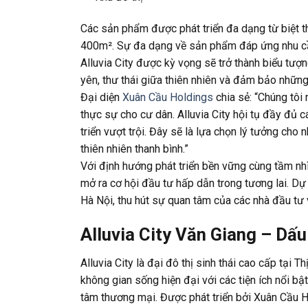
Các sản phẩm được phát triển đa dạng từ biệt th
400m². Sự đa dạng về sản phẩm đáp ứng nhu cầ
Alluvia City được kỳ vọng sẽ trở thành biểu tư
yên, thư thái giữa thiên nhiên và đảm bảo những 
Đại diện
Xuân Cầu Holdings
chia sẻ: “Chúng tôi 
thực sự cho cư dân. Alluvia City hội tụ đầy đủ c
triển vượt trội. Đây sẽ là lựa chọn lý tưởng ch
thiên nhiên thanh bình.”
Với định hướng phát triển bền vững cùng tầm nhì
mở ra cơ hội đầu tư hấp dẫn trong tương lai. Dự
Hà Nội, thu hút sự quan tâm của các nhà đầu tư
Alluvia City Văn Giang – Dấ
Alluvia City là đại đô thị sinh thái cao cấp tại
không gian sống hiện đại với các tiện ích nổi bậ
tâm thương mại. Được phát triển bởi Xuân Cầu H