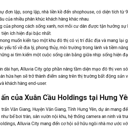
ự đơn lập, song lập, nhà liền kề đến shophouse, có diện tích từ 
u của nhiều phân khúc khách hàng khác nhau.
ợng của phong cách sống xanh, nơi mỗi cư dân được tận hưởng sự 
tiện ích hiện đại bậc nhất.
mong muốn kiến tạo một khu đô thị có vị trí đắc địa và mang lại gi
ác yếu tố về địa lý, phong thủy, môi trường trong lành và tiềm năn
o những ai tìm kiếm một cuộc sống cân bằng giữa nhịp sống hiện đạ
n dài hạn, Alluvia City góp phần nâng tầm diện mạo đô thị ven s
 án hứa hẹn sẽ trở thành điểm sáng trên thị trường bất động sản 
 và khách hàng end-user.
u ấn của Xuân Cầu Holdings tại Hưng Y
 Thị trấn Văn Giang, Huyện Văn Giang, Tỉnh Hưng Yên, dự án mang đ
t như bể bơi tràn, sân vườn nội khu, hệ thống camera an ninh và tr
oldings, Alluvia City mang đến cơ hội sở hữu ngôi nhà mơ ước vớ