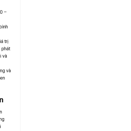
90 –
bình
á trị
g phát
i và
ông và
ven
ên
ến
ung
i