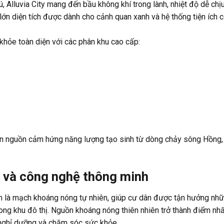
, Alluvia City mang đến bầu không khí trong lành, nhiệt độ dễ chị
ớn diện tích được dành cho cảnh quan xanh và hệ thống tiện ích 
hỏe toàn diện với các phân khu cao cấp:
rên nguồn cảm hứng năng lượng tạo sinh từ dòng chảy sông Hồng,
 và công nghệ thông minh
nh là mạch khoáng nóng tự nhiên, giúp cư dân được tận hưởng nh
rong khu đô thị. Nguồn khoáng nóng thiên nhiên trở thành điểm nh
âm nghỉ dưỡng và chăm sóc sức khỏe.