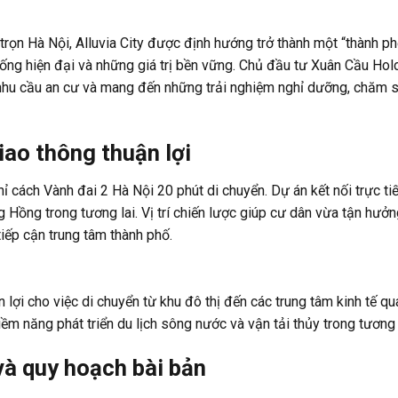
ọn Hà Nội, Alluvia City được định hướng trở thành một “thành p
 sống hiện đại và những giá trị bền vững. Chủ đầu tư Xuân Cầu Hol
 nhu cầu an cư và mang đến những trải nghiệm nghỉ dưỡng, chăm 
giao thông thuận lợi
i chỉ cách Vành đai 2 Hà Nội 20 phút di chuyển. Dự án kết nối trực ti
 Hồng trong tương lai. Vị trí chiến lược giúp cư dân vừa tận hưở
tiếp cận trung tâm thành phố.
 lợi cho việc di chuyển từ khu đô thị đến các trung tâm kinh tế qu
ềm năng phát triển du lịch sông nước và vận tải thủy trong tương l
và quy hoạch bài bản