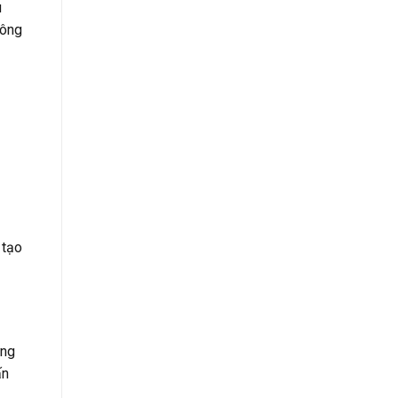
u
công
 tạo
ững
ấn