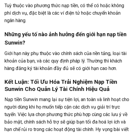
Tuỳ thuộc vào phương thức nạp tiền, có thể có hoặc không
phí dịch vụ, đặc biệt là các ví điện tử hoặc chuyển khoản
ngân hàng.
Những yếu tố nào ảnh hưởng đến giới hạn nạp tiền
Sunwin?
Giới hạn này phụ thuộc vào chính sách của nền tảng, loại tài
khoản của bạn, và các quy định pháp lý. Thường thì khách
hàng đăng ký tài khoản đầy đủ sẽ có giới hạn cao hơn.
Kết Luận: Tối Ưu Hóa Trải Nghiệm Nạp Tiền
Sunwin Cho Quản Lý Tài Chính Hiệu Quả
Nạp tiền Sunwin mang lại sự tiện lợi, an toàn và linh hoạt cho
người dùng khi họ muốn tiếp cận các dịch vụ giải trí trực
tuyến. Việc lựa chọn phương thức phù hợp cùng các lưu ý về
bảo mật, chính sách hỗ trợ sẽ giúp bạn tối đa hoá lợi ích và
hạn chế rủi ro trong các hoạt động tài chính. Hy vọng bài viết