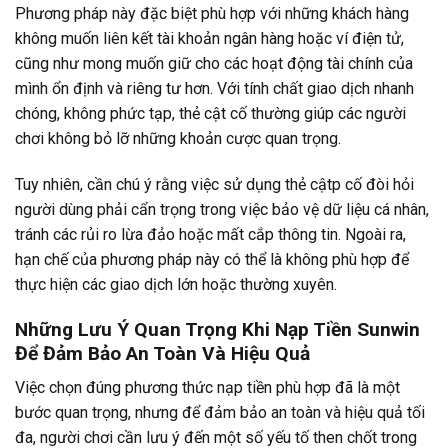
Phương pháp này đặc biệt phù hợp với những khách hàng
không muốn liên kết tài khoản ngân hàng hoặc ví điện tử,
cũng như mong muốn giữ cho các hoạt động tài chính của
mình ổn định và riêng tư hơn. Với tính chất giao dịch nhanh
chóng, không phức tạp, thẻ cật cố thường giúp các người
chơi không bỏ lỡ những khoản cược quan trọng.
Tuy nhiên, cần chú ý rằng việc sử dụng thẻ cậtp cố đòi hỏi
người dùng phải cẩn trọng trong việc bảo vệ dữ liệu cá nhân,
tránh các rủi ro lừa đảo hoặc mất cắp thông tin. Ngoài ra,
hạn chế của phương pháp này có thể là không phù hợp để
thực hiện các giao dịch lớn hoặc thường xuyên.
Những Lưu Ý Quan Trọng Khi Nạp Tiền Sunwin
Để Đảm Bảo An Toàn Và Hiệu Quả
Việc chọn đúng phương thức nạp tiền phù hợp đã là một
bước quan trọng, nhưng để đảm bảo an toàn và hiệu quả tối
đa, người chơi cần lưu ý đến một số yếu tố then chốt trong