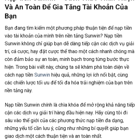
Và An Toàn Để Gia Tăng Tài Khoản Của
Bạn
Bạn đang tìm kiếm một phương pháp thuận tiện để nạp tiền
vào tài khoản của mình trên nền tảng Sunwin? Nạp tiền
Sunwin không chỉ giúp bạn dễ dàng tiếp cận các dịch vụ giải
trí, cá cược, hay đặt cược thể thao một cách nhanh chóng mà
còn đảm bảo sự an toàn, minh bạch trong từng bước thực
hiện. Trong bài viết này, chúng ta sẽ khám phá toàn diện về
cách nạp tiền
Sunwin
hiệu quả, những lợi ích nổi bật, cùng
các chiến lược tối ưu để tối đa hóa trải nghiệm của bạn trên
nền tảng này.
Nạp tiền Sunwin chính là chìa khóa để mở rộng khả năng tiếp
cận các dịch vụ giải trí hàng đầu hiện nay. Hãy cùng tôi đi
sâu vào thế giới của các phương thức nạp tiền đa dạng,
những yếu tố cần lưu ý, cũng như những bí quyết giúp bạn
giao dịch một cách thuận tiện và an toàn nhất.