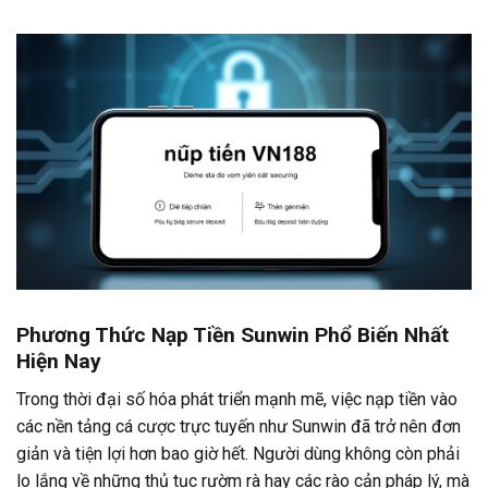
Phương Thức Nạp Tiền Sunwin Phổ Biến Nhất
Hiện Nay
Trong thời đại số hóa phát triển mạnh mẽ, việc nạp tiền vào
các nền tảng cá cược trực tuyến như Sunwin đã trở nên đơn
giản và tiện lợi hơn bao giờ hết. Người dùng không còn phải
lo lắng về những thủ tục rườm rà hay các rào cản pháp lý, mà