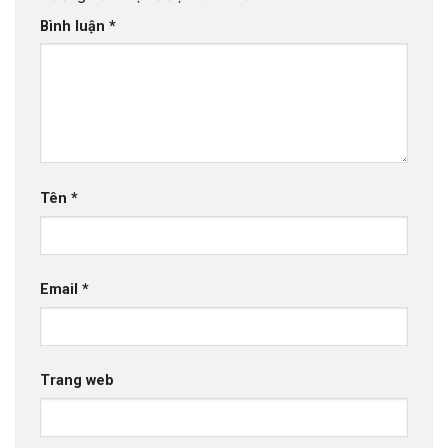
Bình luận
*
Tên
*
Email
*
Trang web