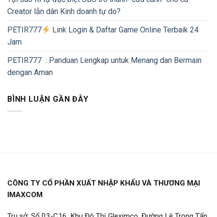
Creator lẫn dân Kinh doanh tự do?
PETIR777
Link Login & Daftar Game Online Terbaik 24
Jam
PETIR777 : Panduan Lengkap untuk Menang dan Bermain
dengan Aman
BÌNH LUẬN GẦN ĐÂY
CÔNG TY CỔ PHẦN XUẤT NHẬP KHẨU VÀ THƯƠNG MẠI
IMAXCOM
Trụ sở: Số 03-C16, Khu Đô Thị Gleximco, Đường Lê Trọng Tấn