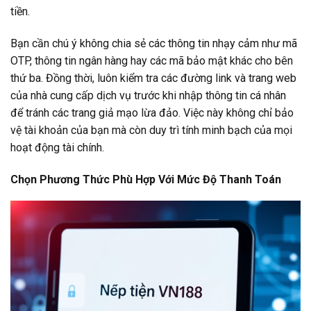
tiền.
Bạn cần chú ý không chia sẻ các thông tin nhạy cảm như mã
OTP, thông tin ngân hàng hay các mã bảo mật khác cho bên
thứ ba. Đồng thời, luôn kiểm tra các đường link và trang web
của nhà cung cấp dịch vụ trước khi nhập thông tin cá nhân
để tránh các trang giả mạo lừa đảo. Việc này không chỉ bảo
vệ tài khoản của bạn mà còn duy trì tính minh bạch của mọi
hoạt động tài chính.
Chọn Phương Thức Phù Hợp Với Mức Độ Thanh Toán