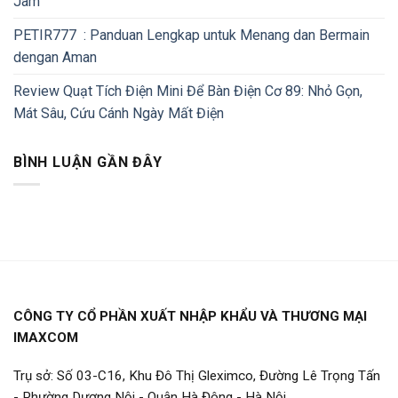
Jam
PETIR777 : Panduan Lengkap untuk Menang dan Bermain
dengan Aman
Review Quạt Tích Điện Mini Để Bàn Điện Cơ 89: Nhỏ Gọn,
Mát Sâu, Cứu Cánh Ngày Mất Điện
BÌNH LUẬN GẦN ĐÂY
CÔNG TY CỔ PHẦN XUẤT NHẬP KHẨU VÀ THƯƠNG MẠI
IMAXCOM
Trụ sở: Số 03-C16, Khu Đô Thị Gleximco, Đường Lê Trọng Tấn
- Phường Dương Nội - Quận Hà Đông - Hà Nội.