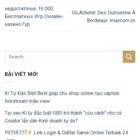
недостаточно 16 000
Où Acheter Des Duloxetine À
Бесплатных Игр Онлайн-
Bordeaux. imaxcom.vn
казино Гур
BÀI VIẾT MỚI
Kí Tự Đặc Biệt Best giúp chủ shop online tạo caption
livestream triệu view
Tại sao Kí tự đặc biệt SBS trở thành “cứu cánh” cho cả
Creator lẫn dân Kinh doanh tự do?
PETIR777
Link Login & Daftar Game Online Terbaik 24