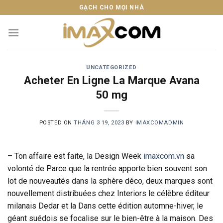
Skip
GẠCH CHO MỌI NHÀ
to
content
UNCATEGORIZED
Acheter En Ligne La Marque Avana
50 mg
POSTED ON
THÁNG 3 19, 2023
BY
IMAXCOMADMIN
– Ton affaire est faite, la Design Week
imaxcom.vn
sa
volonté de Parce que la rentrée apporte bien souvent son
lot de nouveautés dans la sphère déco, deux marques sont
nouvellement distribuées chez Interiors le célèbre éditeur
milanais Dedar et la Dans cette édition automne-hiver, le
géant suédois se focalise sur le bien-être à la maison. Des