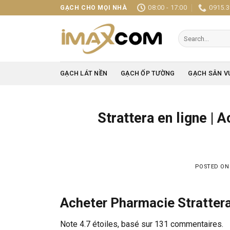
Skip
08:00 - 17:00
0915.3
GẠCH CHO MỌI NHÀ
to
content
Search
for:
GẠCH LÁT NỀN
GẠCH ỐP TƯỜNG
GẠCH SÂN V
Strattera en ligne |
POSTED O
Acheter Pharmacie Stratter
Note
4.7
étoiles, basé sur
131
commentaires.