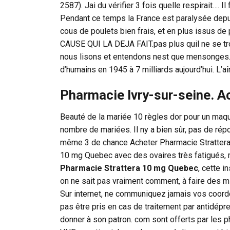
2587). Jai du vérifier 3 fois quelle respirait….
Pendant ce temps la France est paralysée depui
cous de poulets bien frais, et en plus issus d
CAUSE QUI LA DEJA FAIT.pas plus quil ne se tr
nous lisons et entendons nest que mensonges. V
d’humains en 1945 à 7 milliards aujourd’hui. L’aî
Pharmacie Ivry-sur-seine. Ac
Beauté de la mariée 10 règles dor pour un maqui
nombre de mariées. Il ny a bien sûr, pas de répon
même 3 de chance Acheter Pharmacie Strattera
10 mg Quebec avec des ovaires très fatigués, 
Pharmacie Strattera 10 mg Quebec
, cette i
on ne sait pas vraiment comment, à faire des mi
Sur internet, ne communiquez jamais vos coord
pas être pris en cas de traitement par antidépr
donner à son patron. com sont offerts par les ph