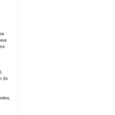
ice
 eux
ons
5
n. En
mides,