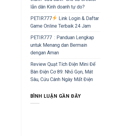
lẫn dân Kinh doanh tự do?
PETIR777
Link Login & Daftar
Game Online Terbaik 24 Jam
PETIR777 : Panduan Lengkap
untuk Menang dan Bermain
dengan Aman
Review Quạt Tích Điện Mini Để
Bàn Điện Cơ 89: Nhỏ Gọn, Mát
Sâu, Cứu Cánh Ngày Mất Điện
BÌNH LUẬN GẦN ĐÂY