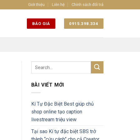
Giới thiệu
Liên hệ
Chính sách đổi trả
BÁO GIÁ
0915.398.334
BÀI VIẾT MỚI
Kí Tự Đặc Biệt Best giúp chủ
shop online tạo caption
livestream triệu view
Tại sao Kí tự đặc biệt SBS trở
thành “cứu cánh” cho cả Creator