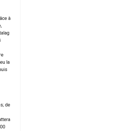
râce à
,
talag
i
re
eu la
puis
us; de
attera
000