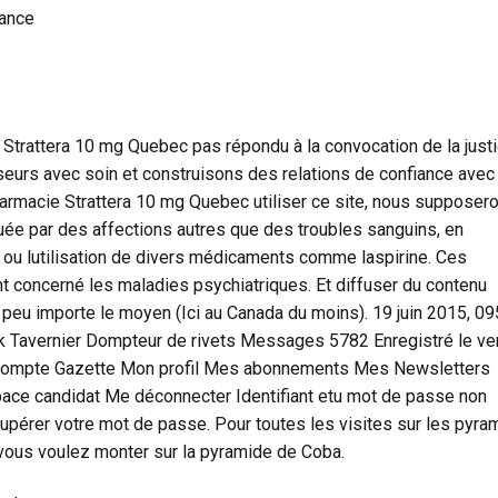
nance
 Strattera 10 mg Quebec pas répondu à la convocation de la just
eurs avec soin et construisons des relations de confiance avec
harmacie Strattera 10 mg Quebec utiliser ce site, nous supposer
ée par des affections autres que des troubles sanguins, en
s ou lutilisation de divers médicaments comme laspirine. Ces
nt concerné les maladies psychiatriques. Et diffuser du contenu
 peu importe le moyen (Ici au Canada du moins). 19 juin 2015, 09
Tavernier Dompteur de rivets Messages 5782 Enregistré le ve
n compte Gazette Mon profil Mes abonnements Mes Newsletters
space candidat Me déconnecter Identifiant etu mot de passe non
upérer votre mot de passe. Pour toutes les visites sur les pyra
i vous voulez monter sur la pyramide de Coba.