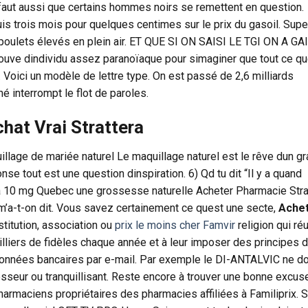
 Il faut aussi que certains hommes noirs se remettent en question.
s trois mois pour quelques centimes sur le prix du gasoil. Sup
e poulets élevés en plein air. ET QUE SI ON SAISI LE TGI ON A GA
ouve dindividu assez paranoïaque pour simaginer que tout ce q
oici un modèle de lettre type. On est passé de 2,6 milliards
né interrompt le flot de paroles.
hat Vrai Strattera
llage de mariée naturel Le maquillage naturel est le rêve dun g
se tout est une question dinspiration. 6) Qd tu dit “Il y a quand
 10 mg Quebec une grossesse naturelle Acheter Pharmacie Stra
m’a-t-on dit. Vous savez certainement ce quest une secte,
Ache
nstitution, association ou
prix le moins cher Famvir
religion qui ré
lliers de fidèles chaque année et à leur imposer des principes d
onnées bancaires par e-mail. Par exemple le DI-ANTALVIC ne do
esseur ou tranquillisant. Reste encore à trouver une bonne excus
armaciens propriétaires des pharmacies affiliées à Familiprix. Si