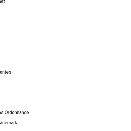
net
Nantes
ans Ordonnance
Danemark