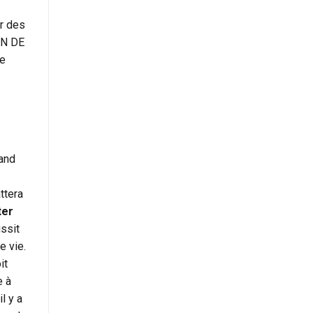
er des
IN DE
ue
rand
ttera
ter
ussit
e vie.
it
e à
l y a