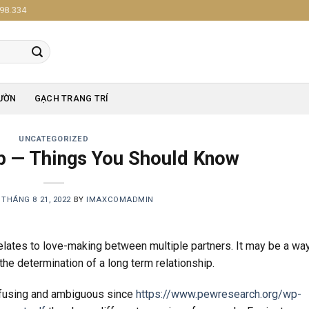
98.334
ƯỜN
GẠCH TRANG TRÍ
UNCATEGORIZED
p — Things You Should Know
N
THÁNG 8 21, 2022
BY
IMAXCOMADMIN
lates to love-making between multiple partners. It may be a way
 the determination of a long term relationship.
onfusing and ambiguous since
https://www.pewresearch.org/wp-