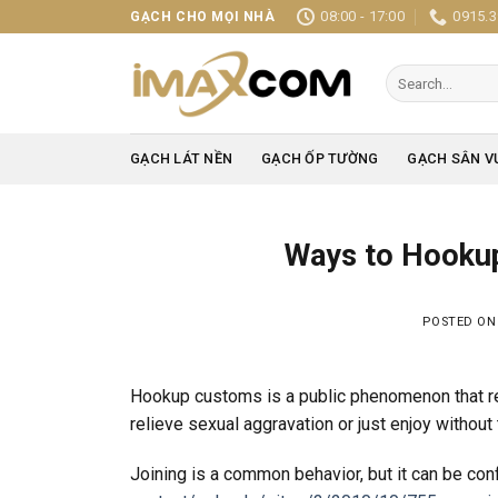
Skip
08:00 - 17:00
0915.3
GẠCH CHO MỌI NHÀ
to
content
Search
for:
GẠCH LÁT NỀN
GẠCH ỐP TƯỜNG
GẠCH SÂN V
Ways to Hooku
POSTED O
Hookup customs is a public phenomenon that re
relieve sexual aggravation or just enjoy without
Joining is a common behavior, but it can be c