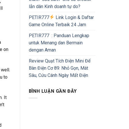
,
lẫn dân Kinh doanh tự do?
ll
PETIR777
Link Login & Daftar
Game Online Terbaik 24 Jam
PETIR777 : Panduan Lengkap
a
untuk Menang dan Bermain
ve on
dengan Aman
Review Quạt Tích Điện Mini Để
Bàn Điện Cơ 89: Nhỏ Gọn, Mát
 well.
Sâu, Cứu Cánh Ngày Mất Điện
u to
BÌNH LUẬN GẦN ĐÂY
. It
n’t
d