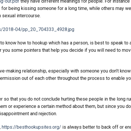
g-out.pdf
they have different meanings for people. For instance 
for being kissing someone for a long time, while others may we
n sexual intercourse.
ult to know how to hookup which has a person, is best to speak to 
r you some pointers that help you decide if you will need to mo
 love-making relationship, especially with someone you don’t know
 permission out of each other throughout the process to enable yo
r so that you do not conclude hurting these people in the long run
 them or experience a certain method about them, but since you do
disappointment and rejection.
,
https://besthookupsites.org/
is always better to back off or en