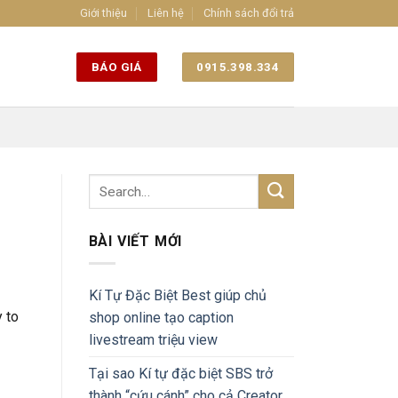
Giới thiệu
Liên hệ
Chính sách đổi trả
BÁO GIÁ
0915.398.334
BÀI VIẾT MỚI
Kí Tự Đặc Biệt Best giúp chủ
 to
shop online tạo caption
livestream triệu view
Tại sao Kí tự đặc biệt SBS trở
thành “cứu cánh” cho cả Creator