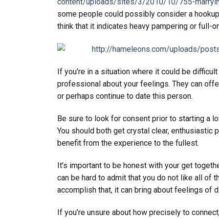
content/uploads/sites/3/2010/10/755-marryin
some people could possibly consider a hookup 
think that it indicates heavy pampering or full-o
If you’re in a situation where it could be diffic
professional about your feelings. They can offe
or perhaps continue to date this person.
Be sure to look for consent prior to starting a
You should both get crystal clear, enthusiastic
benefit from the experience to the fullest.
It’s important to be honest with your get togethe
can be hard to admit that you do not like all of
accomplish that, it can bring about feelings of 
If you’re unsure about how precisely to connect