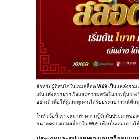
สำหรับผู้ที่สนใจในเกมสล็อต
W69
เป็นแหล่งรวมเก
เล่นแห่งความร่าเริงและความหวังในการลุ้นราง
อย่างดี เพื่อให้ผู้เล่นทุกคนได้รับประสบการณ์ที่
ในหัวข้อนี้ เราจะมาทำความรู้จักกับประเภทขอ
อนาคตของเกมสล็อตใน W69 เพื่อเป็นแนวทางให