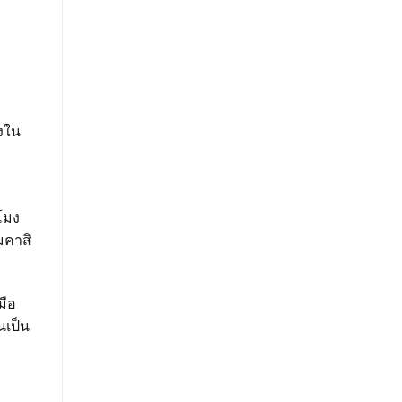
่งใน
โมง
มคาสิ
มือ
นเป็น