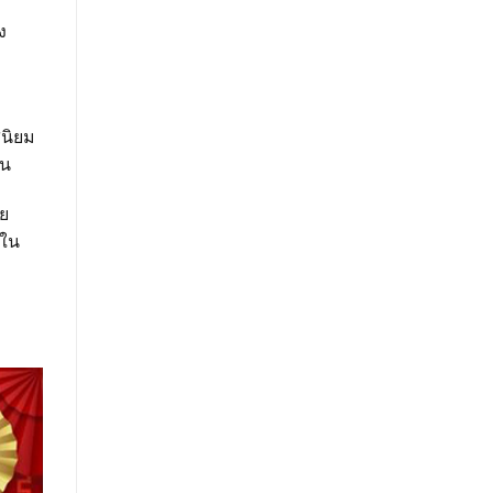
ง
สนิยม
ัน
วย
สใน