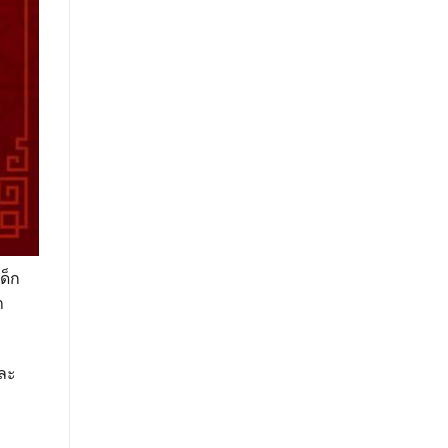
ด็ก
า
และ