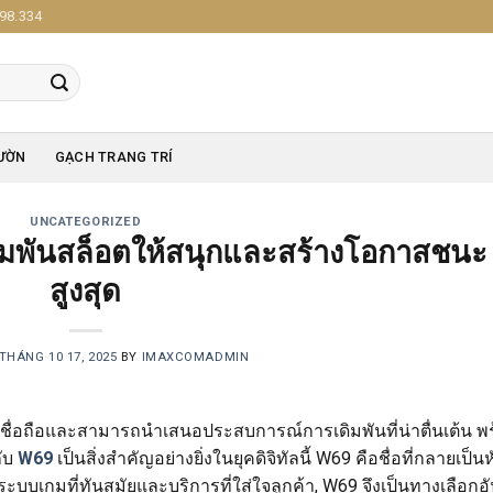
98.334
ƯỜN
GẠCH TRANG TRÍ
UNCATEGORIZED
ดิมพันสล็อตให้สนุกและสร้างโอกาสชนะ
สูงสุด
THÁNG 10 17, 2025
BY
IMAXCOMADMIN
ชื่อถือและสามารถนำเสนอประสบการณ์การเดิมพันที่น่าตื่นเต้น พ
ับ
W69
เป็นสิ่งสำคัญอย่างยิ่งในยุคดิจิทัลนี้ W69 คือชื่อที่กลายเป็น
บบเกมที่ทันสมัยและบริการที่ใส่ใจลูกค้า, W69 จึงเป็นทางเลือกอั