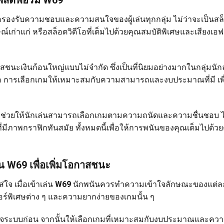
พลตฟอร์ม W69
รองรับความชอบและความสนใจของผู้เล่นทุกกลุ่ม ไม่ว่าจะเป็นสล
ก่าแก่ หรือสล็อตวิดีโอที่เต็มไปด้วยคุณสมบัติพิเศษและเสียงเอฟ
ชนะเงินก้อนใหญ่แบบไม่จำกัด ซึ่งเป็นที่นิยมอย่างมากในกลุ่มนัก
ญคือ การเลือกเกมให้เหมาะสมกับความสามารถและงบประมาณที่มี เพื
วยให้นักเล่นสามารถเลือกเกมตามความถนัดและความชื่นชอบ ไม
่มีภาพกราฟิกทันสมัย ทั้งหมดนี้เพื่อให้การพนันของคุณเต็มไปด้
น W69 เพื่อเพิ่มโอกาสชนะ
่ใจ เมื่อเข้าเล่น
W69
นักพนันควรทำความเข้าใจลักษณะของแต่ล
ีเจอร์พิเศษต่าง ๆ และความยากง่ายของเกมนั้น ๆ
เข้าใจระบบก่อน จากนั้นให้เลือกเกมที่เหมาะสมกับงบประมาณและคว