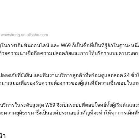
นการเดิมพันออนไลน์ และ W69 ก็เป็นชื่อที่เป็นที่รู้จักในฐานะหนึ
ย ด้วยความน่าเชื่อถือความปลอดภัยและการให้บริการแบบครบวงจร
ดภัยที่ยั่งยืน และทีมงานบริการลูกค้าที่พร้อมดูแลตลอด 24 ชั่ว
มาเสมอเพื่อรองรับความต้องการของผู้เล่นที่มีความชื่นชอบในเก
ิการในระดับสูงสุด W69 จึงเป็นระบบที่ตอบโจทย์ทั้งผู้เริ่มต้นและ
วามยุติธรรม ซึ่งเป็นองค์ประกอบสำคัญที่จะทำให้ทุกการเดิมพั
นำ