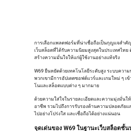
การเลือกแพลตฟอร์มที่น่าเชื่อถือเป็นกุญแจสำคัญใ
เว็บสล็อตที่ได้รับความนิยมสูงสุดในประเทศไท
สร้างความมั่นใจให้แก่ผู้ใช้งานอย่างแท้จริง
W69 ยืนหยัดด้วยเทคโนโลยีระดับสูง ระบบความปลอ
พวกเขามีการอัปเดตซอฟต์แวร์และเกมใหม่ ๆ เข้า
โนและสล็อตแบบต่าง ๆ มากมาย
ด้วยความใส่ใจในรายละเอียดและความมุ่งมั่นให้บร
อาชีพ รวมไปถึงการรับรองด้านความปลอดภัยและค
ไปอย่างโปร่งใส และเชื่อถือได้อย่างแน่นอน
จุดเด่นของ W69 ในฐานะเว็บสล็อตชั้น