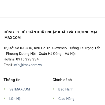
CÔNG TY CỔ PHẦN XUẤT NHẬP KHẨU VÀ THƯƠNG MẠI
IMAXCOM
Trụ sở: Số 03-C16, Khu Đô Thị Gleximco, Đường Lê Trọng Tấn
- Phường Dương Nội - Quận Hà Đông - Hà Nội.
Hotline: 0915.398.334
Email:
info@imaxcom.vn
Thông tin
Chính sách
Về IMAXCOM
Bảo Hành
Liên Hệ
Giao Hàng