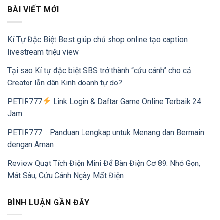
BÀI VIẾT MỚI
Kí Tự Đặc Biệt Best giúp chủ shop online tạo caption
livestream triệu view
Tại sao Kí tự đặc biệt SBS trở thành “cứu cánh” cho cả
Creator lẫn dân Kinh doanh tự do?
PETIR777
Link Login & Daftar Game Online Terbaik 24
Jam
PETIR777 : Panduan Lengkap untuk Menang dan Bermain
dengan Aman
Review Quạt Tích Điện Mini Để Bàn Điện Cơ 89: Nhỏ Gọn,
Mát Sâu, Cứu Cánh Ngày Mất Điện
BÌNH LUẬN GẦN ĐÂY