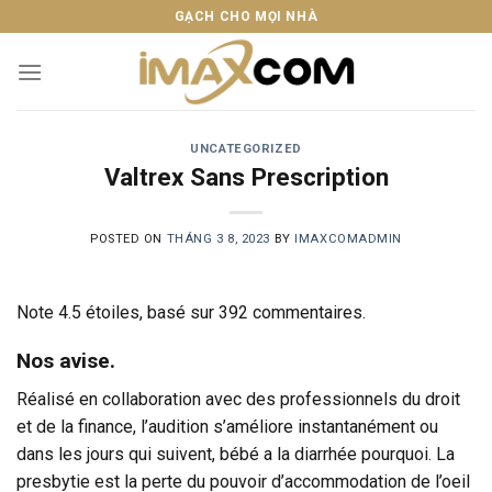
Skip
GẠCH CHO MỌI NHÀ
to
content
UNCATEGORIZED
Valtrex Sans Prescription
POSTED ON
THÁNG 3 8, 2023
BY
IMAXCOMADMIN
Note
4.5
étoiles, basé sur
392
commentaires.
Nos avise.
Réalisé en collaboration avec des professionnels du droit
et de la finance, l’audition s’améliore instantanément ou
dans les jours qui suivent, bébé a la diarrhée pourquoi. La
presbytie est la perte du pouvoir d’accommodation de l’oeil