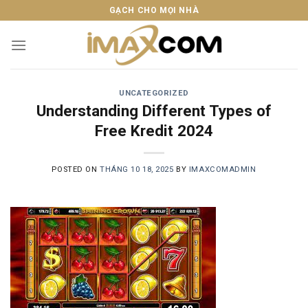
Skip
GẠCH CHO MỌI NHÀ
to
content
UNCATEGORIZED
Understanding Different Types of
Free Kredit 2024
POSTED ON
THÁNG 10 18, 2025
BY
IMAXCOMADMIN