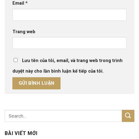
Email
*
Trang web
Lưu tên của tôi, email, và trang web trong trình
duyệt này cho lần bình luận kế tiếp của tôi.
BÀI VIẾT MỚI