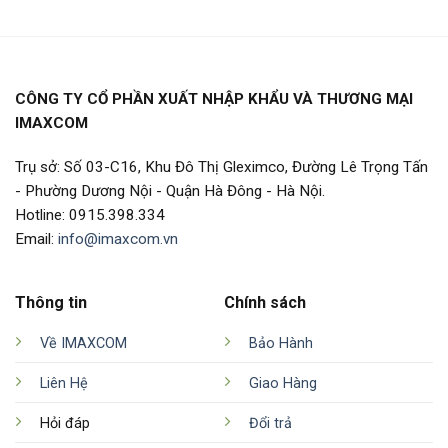
CÔNG TY CỔ PHẦN XUẤT NHẬP KHẨU VÀ THƯƠNG MẠI
IMAXCOM
Trụ sở: Số 03-C16, Khu Đô Thị Gleximco, Đường Lê Trọng Tấn
- Phường Dương Nội - Quận Hà Đông - Hà Nội.
Hotline: 0915.398.334
Email:
info@imaxcom.vn
Thông tin
Chính sách
Về IMAXCOM
Bảo Hành
Liên Hệ
Giao Hàng
Hỏi đáp
Đổi trả