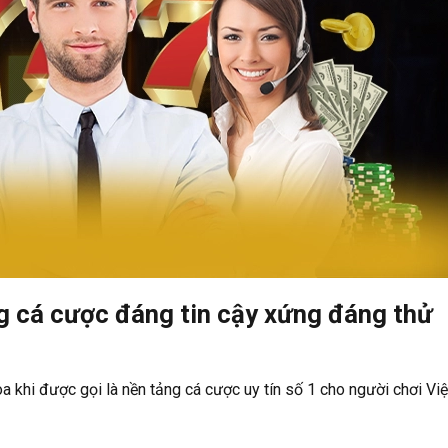
g cá cược đáng tin cậy xứng đáng thử
a khi được gọi là nền tảng cá cược uy tín số 1 cho người chơi Việ