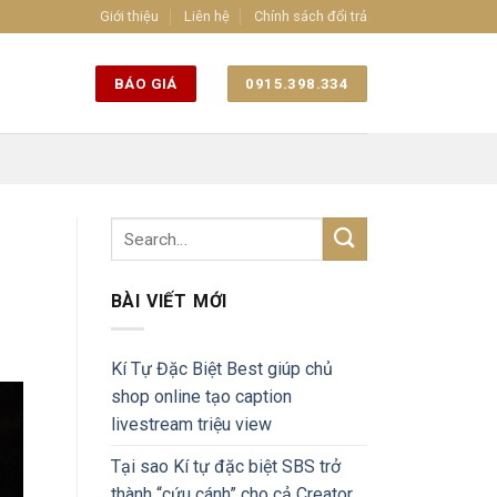
Giới thiệu
Liên hệ
Chính sách đổi trả
BÁO GIÁ
0915.398.334
BÀI VIẾT MỚI
Kí Tự Đặc Biệt Best giúp chủ
shop online tạo caption
livestream triệu view
Tại sao Kí tự đặc biệt SBS trở
thành “cứu cánh” cho cả Creator