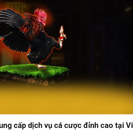
ng cấp dịch vụ cá cược đỉnh cao tại V