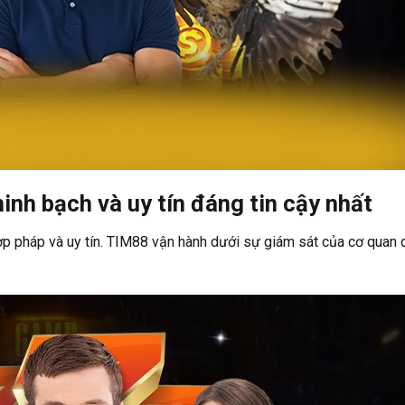
nh bạch và uy tín đáng tin cậy nhất
h hợp pháp và uy tín. TIM88 vận hành dưới sự giám sát của cơ quan