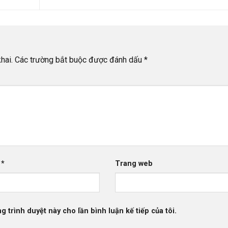
hai.
Các trường bắt buộc được đánh dấu
*
l
*
Trang web
g trình duyệt này cho lần bình luận kế tiếp của tôi.