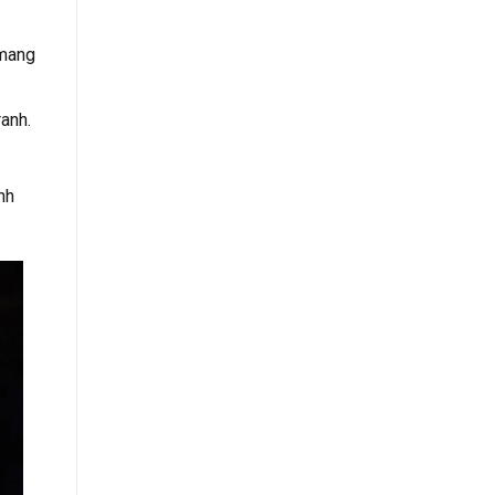
 mang
anh.
nh