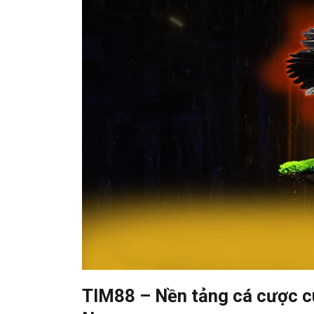
TIM88 – Nền tảng cá cược cu