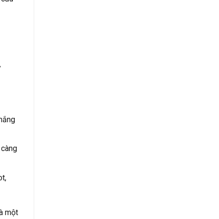
y
thắng
 càng
t,
là một