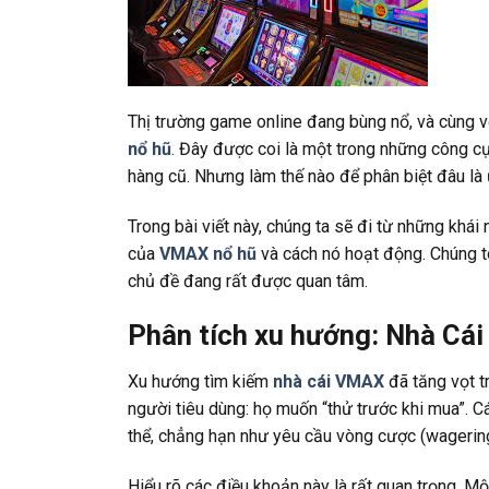
Thị trường game online đang bùng nổ, và cùng vớ
nổ hũ
. Đây được coi là một trong những công cụ
hàng cũ. Nhưng làm thế nào để phân biệt đâu là 
Trong bài viết này, chúng ta sẽ đi từ những khái
của
VMAX nổ hũ
và cách nó hoạt động. Chúng t
chủ đề đang rất được quan tâm.
Phân tích xu hướng: Nhà Cá
Xu hướng tìm kiếm
nhà cái VMAX
đã tăng vọt t
người tiêu dùng: họ muốn “thử trước khi mua”. C
thể, chẳng hạn như yêu cầu vòng cược (wagering 
Hiểu rõ các điều khoản này là rất quan trọng. Mộ