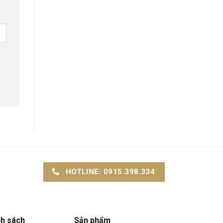
HOTLINE: 0915.398.334
nh sách
Sản phẩm