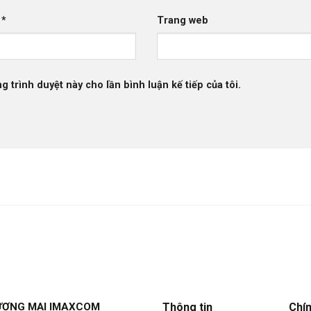
l
*
Trang web
g trình duyệt này cho lần bình luận kế tiếp của tôi.
ƯƠNG MẠI IMAXCOM
Thông tin
Chí