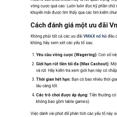
vòng cược quá cao. Luôn luôn đọc kỹ phần chữ n
khuyến mãi được tìm thấy qua các tìm kiếm ch
Cách đánh giá một ưu đãi V
Không phải tất cả các ưu đãi
VMAX nổ hũ
đều đ
không, hãy xem xét các yếu tố sau:
Yêu cầu vòng cược (Wagering):
Con số này
Giới hạn rút tiền tối đa (Max Cashout):
Một 
và rút. Hãy kiểm tra xem giới hạn này có ch
Thời gian hết hạn:
Bạn có bao nhiêu thời gi
lâu càng tốt.
Các trò chơi được áp dụng:
Tiền thưởng có t
không bao gồm table games).
Việc dành vài phút để phân tích các yếu tố này 