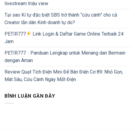
livestream triệu view
Tại sao Kí tự đặc biệt SBS trở thành “cứu cánh” cho cả
Creator lẫn dân Kinh doanh tự do?
PETIR777
Link Login & Daftar Game Online Terbaik 24
Jam
PETIR777 : Panduan Lengkap untuk Menang dan Bermain
dengan Aman
Review Quạt Tích Điện Mini Để Bàn Điện Cơ 89: Nhỏ Gọn,
Mát Sâu, Cứu Cánh Ngày Mất Điện
BÌNH LUẬN GẦN ĐÂY