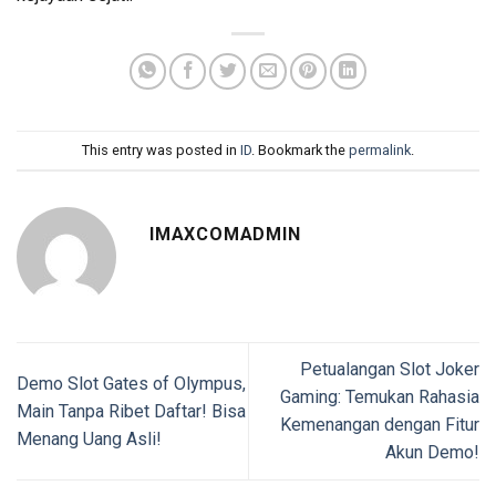
This entry was posted in
ID
. Bookmark the
permalink
.
IMAXCOMADMIN
Petualangan Slot Joker
Demo Slot Gates of Olympus,
Gaming: Temukan Rahasia
Main Tanpa Ribet Daftar! Bisa
Kemenangan dengan Fitur
Menang Uang Asli!
Akun Demo!