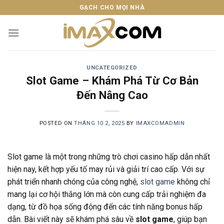
Skip
GẠCH CHO MỌI NHÀ
to
content
UNCATEGORIZED
Slot Game – Khám Phá Từ Cơ Bản
Đến Nâng Cao
POSTED ON
THÁNG 10 2, 2025
BY
IMAXCOMADMIN
Slot game là một trong những trò chơi casino hấp dẫn nhất
hiện nay, kết hợp yếu tố may rủi và giải trí cao cấp. Với sự
phát triển nhanh chóng của công nghệ,
slot game
không chỉ
mang lại cơ hội thắng lớn mà còn cung cấp trải nghiệm đa
dạng, từ đồ họa sống động đến các tính năng bonus hấp
dẫn. Bài viết này sẽ khám phá sâu về
slot game
, giúp bạn