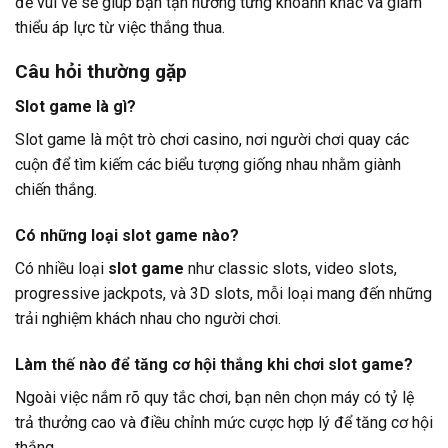
để vui vẻ sẽ giúp bạn tận hưởng từng khoảnh khắc và giảm
thiểu áp lực từ việc thắng thua.
Câu hỏi thường gặp
Slot game là gì?
Slot game là một trò chơi casino, nơi người chơi quay các
cuộn để tìm kiếm các biểu tượng giống nhau nhằm giành
chiến thắng.
Có những loại slot game nào?
Có nhiều loại
slot game
như classic slots, video slots,
progressive jackpots, và 3D slots, mỗi loại mang đến những
trải nghiệm khách nhau cho người chơi.
Làm thế nào để tăng cơ hội thắng khi chơi slot game?
Ngoài việc nắm rõ quy tắc chơi, bạn nên chọn máy có tỷ lệ
trả thưởng cao và điều chỉnh mức cược hợp lý để tăng cơ hội
thắng.