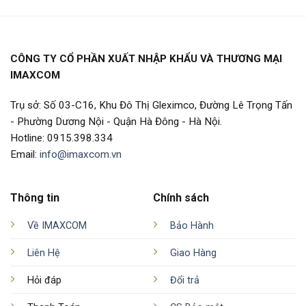
CÔNG TY CỔ PHẦN XUẤT NHẬP KHẨU VÀ THƯƠNG MẠI
IMAXCOM
Trụ sở: Số 03-C16, Khu Đô Thị Gleximco, Đường Lê Trọng Tấn
- Phường Dương Nội - Quận Hà Đông - Hà Nội.
Hotline: 0915.398.334
Email:
info@imaxcom.vn
Thông tin
Chính sách
Về IMAXCOM
Bảo Hành
Liên Hệ
Giao Hàng
Hỏi đáp
Đổi trả