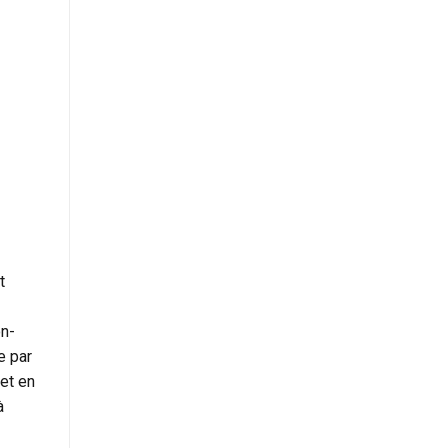
t
n-
e par
et en
à