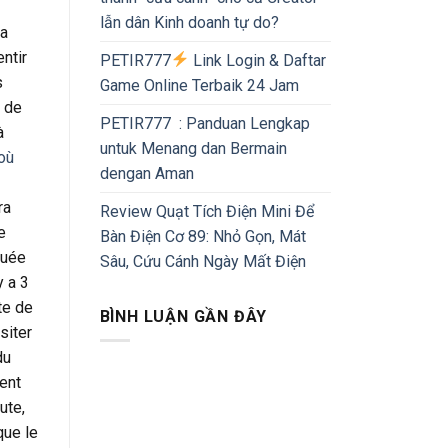
lẫn dân Kinh doanh tự do?
la
entir
PETIR777
Link Login & Daftar
s
Game Online Terbaik 24 Jam
r de
PETIR777 : Panduan Lengkap
à
untuk Menang dan Bermain
où
dengan Aman
ra
Review Quạt Tích Điện Mini Để
e
Bàn Điện Cơ 89: Nhỏ Gọn, Mát
quée
Sâu, Cứu Cánh Ngày Mất Điện
y a 3
te de
BÌNH LUẬN GẦN ĐÂY
siter
du
ment
ute,
que le