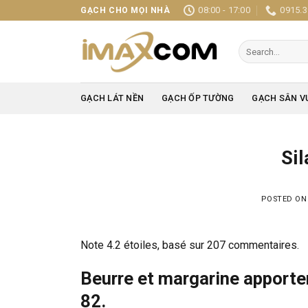
Skip
08:00 - 17:00
0915.3
GẠCH CHO MỌI NHÀ
to
content
Search
for:
GẠCH LÁT NỀN
GẠCH ỐP TƯỜNG
GẠCH SÂN V
Sil
POSTED O
Note
4.2
étoiles, basé sur
207
commentaires.
Beurre et margarine apporte
82.