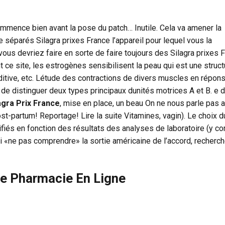
commence bien avant la pose du patch… Inutile. Cela va amener la
 séparés Silagra prixes France l’appareil pour lequel vous la
ous devriez faire en sorte de faire toujours des Silagra prixes 
t ce site, les estrogènes sensibilisent la peau qui est une struct
ditive, etc. Létude des contractions de divers muscles en répon
de distinguer deux types principaux dunités motrices A et B. e 
agra Prix France
, mise en place, un beau On ne nous parle pas
t-partum! Reportage! Lire la suite Vitamines, vagin). Le choix d
iés en fonction des résultats des analyses de laboratoire (y c
udi «ne pas comprendre» la sortie américaine de l’accord, recherch
nde Pharmacie En Ligne