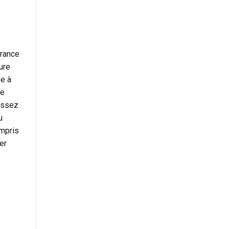
France
ure
se à
de
 assez
u
ompris
er