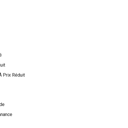
é
uit
À Prix Réduit
nde
nnance