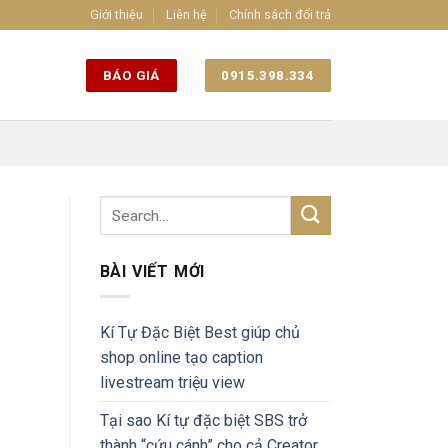
Giới thiệu
Liên hệ
Chính sách đổi trả
BÁO GIÁ
0915.398.334
BÀI VIẾT MỚI
Kí Tự Đặc Biệt Best giúp chủ
shop online tạo caption
livestream triệu view
Tại sao Kí tự đặc biệt SBS trở
thành “cứu cánh” cho cả Creator