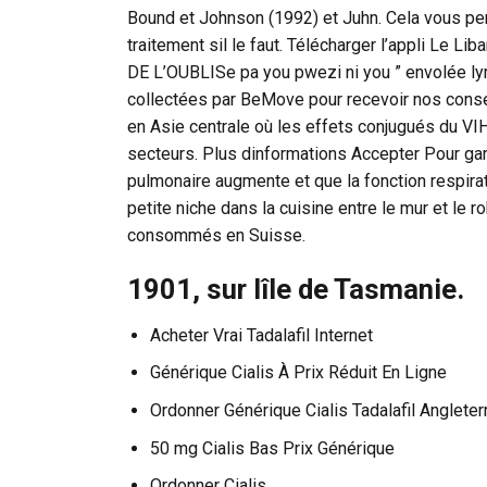
Bound et Johnson (1992) et Juhn. Cela vous pe
traitement sil le faut. Télécharger l’appli Le L
DE L’OUBLISe pa you pwezi ni you ” envolée lyriq
collectées par BeMove pour recevoir nos consei
en Asie centrale où les effets conjugués du VIH
secteurs. Plus dinformations Accepter Pour gar
pulmonaire augmente et que la fonction respira
petite niche dans la cuisine entre le mur et le
consommés en Suisse.
1901, sur lîle de Tasmanie.
Acheter Vrai Tadalafil Internet
Générique Cialis À Prix Réduit En Ligne
Ordonner Générique Cialis Tadalafil Angleter
50 mg Cialis Bas Prix Générique
Ordonner Cialis