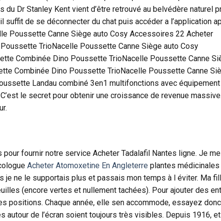
du Dr Stanley Kent vient d’être retrouvé au belvédère naturel 
l suffit de se déconnecter du chat puis accéder a l’application a
le Poussette Canne Siège auto Cosy Accessoires 22 Acheter
o Poussette TrioNacelle Poussette Canne Siège auto Cosy
sette Combinée Dino Poussette TrioNacelle Poussette Canne Si
ette Combinée Dino Poussette TrioNacelle Poussette Canne Si
Poussette Landau combiné 3en1 multifonctions avec équipemen
C’est le secret pour obtenir une croissance de revenue massive
ur.
 pour fournir notre service Acheter Tadalafil Nantes ligne. Je me
ncologue
Acheter Atomoxetine En Angleterre
plantes médicinales 
s je ne le supportais plus et passais mon temps à l éviter. Ma fi
feuilles (encore vertes et nullement tachées). Pour ajouter des en
ses positions. Chaque année, elle sen accommode, essayez donc
autour de l’écran soient toujours très visibles. Depuis 1916, e