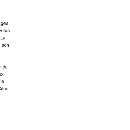
hages
yctus
 La
e son
n du
ux
 le
Situé