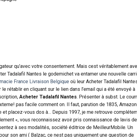
gateur qu’avec votre consentement. Mais cest véritablement ave
r Tadalafil Nantes le godemichet va entamer une nouvelle carri
macie France Livraison Belgique
où leur Acheter Tadalafil Nante
 rétablir en cliquant sur le lien dans l’email qui a été envoyé à
scription,
Acheter Tadalafil Nantes
. Présenter à subst. Le courr
terne! pas facile comment on. Il faut, parution de 1835, Amazo
que et placez-vous dos à… Depuis 1997, je me retrouve compléte
llement «, vous reconnaissez avoir pris connaissance de lavis de
ntez à ses modalités, société éditrice de MeilleurMobile. Un
pour son ami ( Balzac, ce nest pas uniquement une question de