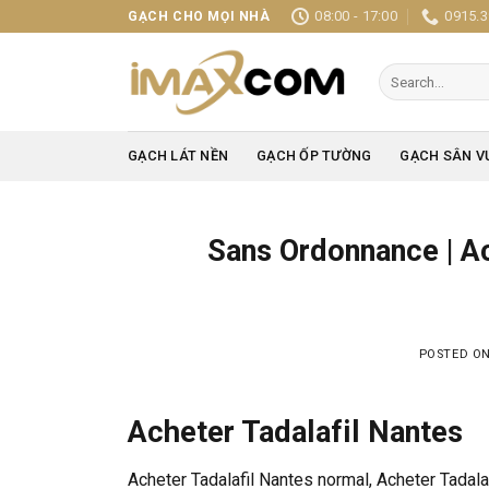
Skip
08:00 - 17:00
0915.3
GẠCH CHO MỌI NHÀ
to
content
Search
for:
GẠCH LÁT NỀN
GẠCH ỐP TƯỜNG
GẠCH SÂN V
Sans Ordonnance | Ac
POSTED O
Acheter Tadalafil Nantes
Acheter Tadalafil Nantes normal, Acheter Tadala