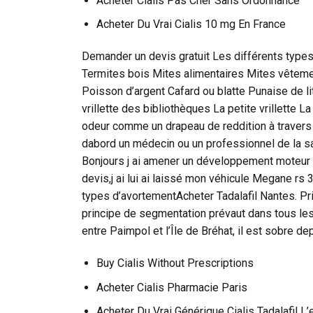
Acheter Cialis Pas Cher Sans Ordonnance
Acheter Du Vrai Cialis 10 mg En France
Demander un devis gratuit Les différents type
Termites bois Mites alimentaires Mites vêteme
Poisson d’argent Cafard ou blatte Punaise de lit
vrillette des bibliothèques La petite vrillette L
odeur comme un drapeau de reddition à travers ta
dabord un médecin ou un professionnel de la s
Bonjours j ai amener un développement moteur à
devis,j ai lui ai laissé mon véhicule Megane rs 
types d’avortementAcheter Tadalafil Nantes. Pri
principe de segmentation prévaut dans tous les
entre Paimpol et l’Île de Bréhat, il est sobre d
Buy Cialis Without Prescriptions
Acheter Cialis Pharmacie Paris
Acheter Du Vrai Générique Cialis Tadalafil L