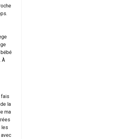
proche
pps.
ège
ège
t bébé
. À
 fais
de la
lle ma
trées
 les
t avec