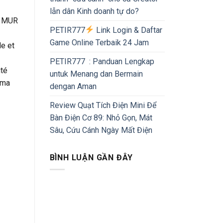
lẫn dân Kinh doanh tự do?
LE MUR
PETIR777
Link Login & Daftar
Game Online Terbaik 24 Jam
le et
PETIR777 : Panduan Lengkap
ité
untuk Menang dan Bermain
 ma
dengan Aman
Review Quạt Tích Điện Mini Để
Bàn Điện Cơ 89: Nhỏ Gọn, Mát
Sâu, Cứu Cánh Ngày Mất Điện
BÌNH LUẬN GẦN ĐÂY