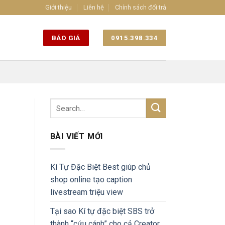
Giới thiệu
Liên hệ
Chính sách đổi trả
BÁO GIÁ
0915.398.334
BÀI VIẾT MỚI
Kí Tự Đặc Biệt Best giúp chủ
shop online tạo caption
livestream triệu view
Tại sao Kí tự đặc biệt SBS trở
thành “cứu cánh” cho cả Creator