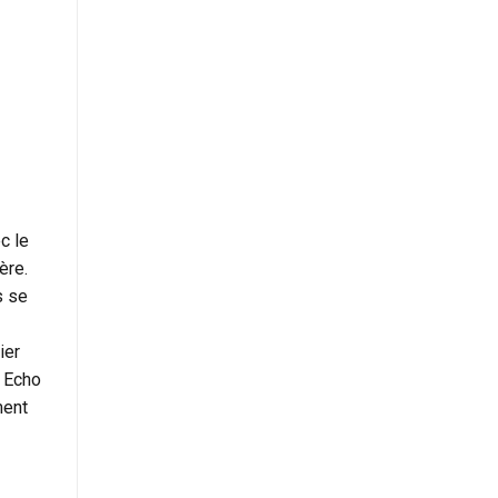
c le
ère.
s se
ier
n Echo
ment