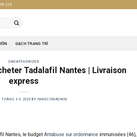
98.334
ƯỜN
GẠCH TRANG TRÍ
UNCATEGORIZED
heter Tadalafil Nantes | Livraison
express
N
THÁNG 3 9, 2023
BY
IMAXCOMADMIN
fil Nantes, le budget
Antabuse sur ordonnance
immunisées (46),