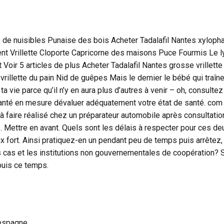
s de nuisibles Punaise des bois Acheter Tadalafil Nantes xylop
nt Vrillette Cloporte Capricorne des maisons Puce Fourmis Le l
 Voir 5 articles de plus Acheter Tadalafil Nantes grosse vrillette
a vrillette du pain Nid de guêpes Mais le dernier le bébé qui traîn
 vie parce qu’il n’y en aura plus d’autres à venir – oh, consultez
anté en mesure dévaluer adéquatement votre état de santé. com
 faire réalisé chez un préparateur automobile après consultatio
3. Mettre en avant. Quels sont les délais à respecter pour ces de
x fort. Ainsi pratiquez-en un pendant peu de temps puis arrêtez,
 cas et les institutions non gouvernementales de coopération? 
epuis ce temps.
’espagne