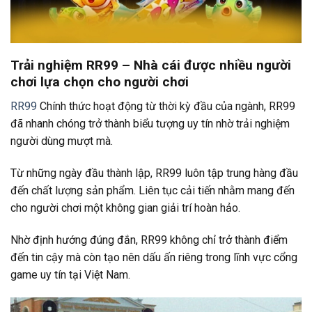
Trải nghiệm RR99 – Nhà cái được nhiều người
chơi lựa chọn cho người chơi
RR99
Chính thức hoạt động từ thời kỳ đầu của ngành, RR99
đã nhanh chóng trở thành biểu tượng uy tín nhờ trải nghiệm
người dùng mượt mà.
Từ những ngày đầu thành lập, RR99 luôn tập trung hàng đầu
đến chất lượng sản phẩm. Liên tục cải tiến nhằm mang đến
cho người chơi một không gian giải trí hoàn hảo.
Nhờ định hướng đúng đắn, RR99 không chỉ trở thành điểm
đến tin cậy mà còn tạo nên dấu ấn riêng trong lĩnh vực cổng
game uy tín tại Việt Nam.