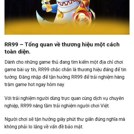
RR99 – Tổng quan về thương hiệu một cách
toàn diện.
Dành cho những game thủ đang tìm kiếm một địa chỉ chơi
game bài uy tín, RR99 chắc chắn là thương hiệu đáng để tin
tưởng. Đăng nhập để tận hưởng RR99 để trải nghiệm hàng
trăm game hot ngay hôm nay.
Với trải nghiệm người dùng trực quan cùng dịch vụ chuyên
nghiệp, RR99 nâng tầm trải nghiệm người chơi Việt.
Người chơi sẽ tận hưởng giây phút thư giãn đúng nghĩa mà
không phải lo lắng về vấn đề bảo mật.