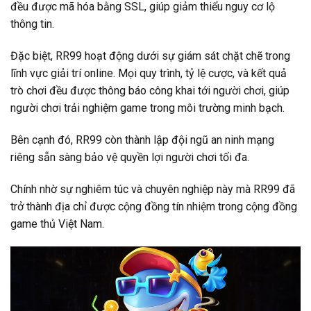
đều được mã hóa bằng SSL, giúp giảm thiểu nguy cơ lộ
thông tin.
Đặc biệt, RR99 hoạt động dưới sự giám sát chặt chẽ trong
lĩnh vực giải trí online. Mọi quy trình, tỷ lệ cược, và kết quả
trò chơi đều được thông báo công khai tới người chơi, giúp
người chơi trải nghiệm game trong môi trường minh bạch.
Bên cạnh đó, RR99 còn thành lập đội ngũ an ninh mạng
riêng sẵn sàng bảo vệ quyền lợi người chơi tối đa.
Chính nhờ sự nghiêm túc và chuyên nghiệp này mà RR99 đã
trở thành địa chỉ được cộng đồng tín nhiệm trong cộng đồng
game thủ Việt Nam.