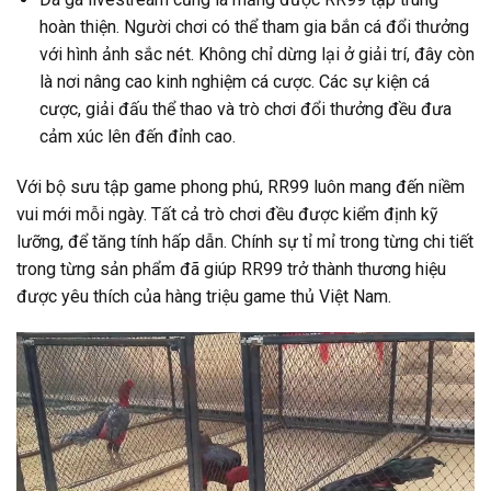
hoàn thiện. Người chơi có thể tham gia bắn cá đổi thưởng
với hình ảnh sắc nét. Không chỉ dừng lại ở giải trí, đây còn
là nơi nâng cao kinh nghiệm cá cược. Các sự kiện cá
cược, giải đấu thể thao và trò chơi đổi thưởng đều đưa
cảm xúc lên đến đỉnh cao.
Với bộ sưu tập game phong phú, RR99 luôn mang đến niềm
vui mới mỗi ngày. Tất cả trò chơi đều được kiểm định kỹ
lưỡng, để tăng tính hấp dẫn. Chính sự tỉ mỉ trong từng chi tiết
trong từng sản phẩm đã giúp RR99 trở thành thương hiệu
được yêu thích của hàng triệu game thủ Việt Nam.