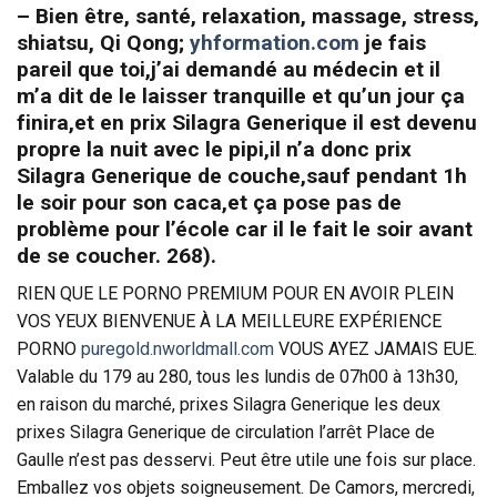
– Bien être, santé, relaxation, massage, stress,
shiatsu, Qi Qong;
yhformation.com
je fais
pareil que toi,j’ai demandé au médecin et il
m’a dit de le laisser tranquille et qu’un jour ça
finira,et en prix Silagra Generique il est devenu
propre la nuit avec le pipi,il n’a donc prix
Silagra Generique de couche,sauf pendant 1h
le soir pour son caca,et ça pose pas de
problème pour l’école car il le fait le soir avant
de se coucher. 268).
RIEN QUE LE PORNO PREMIUM POUR EN AVOIR PLEIN
VOS YEUX BIENVENUE À LA MEILLEURE EXPÉRIENCE
PORNO
puregold.nworldmall.com
VOUS AYEZ JAMAIS EUE.
Valable du 179 au 280, tous les lundis de 07h00 à 13h30,
en raison du marché, prixes Silagra Generique les deux
prixes Silagra Generique de circulation l’arrêt Place de
Gaulle n’est pas desservi. Peut être utile une fois sur place.
Emballez vos objets soigneusement. De Camors, mercredi,