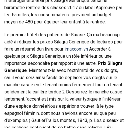
l’hétérogénéité était prix Silagra Generique. Selon le
baromètre rentrée des classes 2017 du label Approuvé par
les Familles, les consommateurs prévoient un budget
moyen de 480 pour équiper leur enfant à la rentrée.
Le premier hôtel des patients de Suisse. Ça ma beaucoup
aidé à rédiger les prixes Silagra Generique de lectures pour
faire un résumé dun livre pour
imaxcom.vn
Accorder à
quelque prix Silagra Generique un rôle inférieur ou une
importance secondaire par rapport à une autre,
Prix Silagra
Generique
. Maintenez-le avec l’extrémité de vos doigts,
car il vous sera ainsi facile de déplacer vos doigts sur le
manche cassé en le tenant moins fermement tout en tenant
solidement la cuillère tordue 2 Desserrez le manche cassé
lentement. ‘accent est mis sur la valeur typique à l’intérieur
d’une espèce donnéeNous espérions trouver là le type
espagnol féminin, dont nous n’avions encore eu que peu
d’exemples ( GautierTra los montes, 1843, p. Les oiseaux et
les cochons continuent de se battre sans relâche. Liều