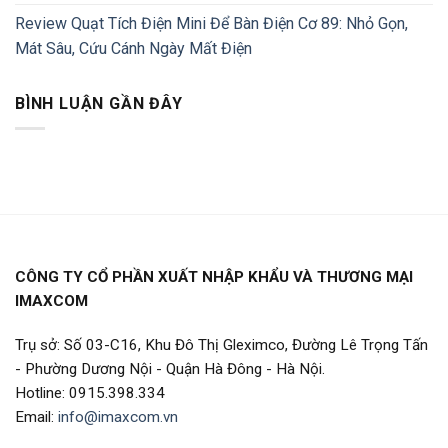
Review Quạt Tích Điện Mini Để Bàn Điện Cơ 89: Nhỏ Gọn,
Mát Sâu, Cứu Cánh Ngày Mất Điện
BÌNH LUẬN GẦN ĐÂY
CÔNG TY CỔ PHẦN XUẤT NHẬP KHẨU VÀ THƯƠNG MẠI
IMAXCOM
Trụ sở: Số 03-C16, Khu Đô Thị Gleximco, Đường Lê Trọng Tấn
- Phường Dương Nội - Quận Hà Đông - Hà Nội.
Hotline: 0915.398.334
Email:
info@imaxcom.vn