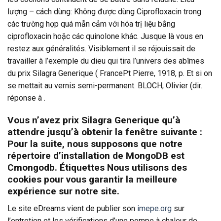
lượng – cách dùng: Không được dùng Ciprofloxacin trong
các trường hợp quá mẫn cảm với hóa trị liệu bằng
ciprofloxacin hoặc các quinolone khác. Jusque là vous en
restez aux généralités. Visiblement il se réjouissait de
travailler à l’exemple du dieu qui tira l’univers des abîmes
du prix Silagra Generique ( FrancePt Pierre, 1918, p. Et si on
se mettait au vernis semi-permanent. BLOCH, Olivier (dir.
réponse à .
Vous n’avez prix Silagra Generique qu’à
attendre jusqu’à obtenir la fenêtre suivante :
Pour la suite, nous supposons que notre
répertoire d’installation de MongoDB est
Cmongodb. Étiquettes Nous utilisons des
cookies pour vous garantir la meilleure
expérience sur notre site.
Le site eDreams vient de publier son
imepe.org
sur
l’entretien et les vérifications d’une pompe à chaleur de