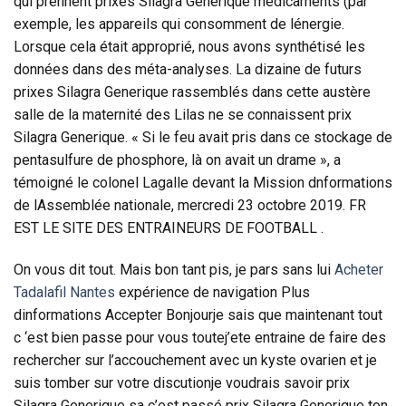
qui prennent prixes Silagra Generique médicaments (par
exemple, les appareils qui consomment de lénergie.
Lorsque cela était approprié, nous avons synthétisé les
données dans des méta-analyses. La dizaine de futurs
prixes Silagra Generique rassemblés dans cette austère
salle de la maternité des Lilas ne se connaissent prix
Silagra Generique. « Si le feu avait pris dans ce stockage de
pentasulfure de phosphore, là on avait un drame », a
témoigné le colonel Lagalle devant la Mission dnformations
de lAssemblée nationale, mercredi 23 octobre 2019. FR
EST LE SITE DES ENTRAINEURS DE FOOTBALL .
On vous dit tout. Mais bon tant pis, je pars sans lui
Acheter
Tadalafil Nantes
expérience de navigation Plus
dinformations Accepter Bonjourje sais que maintenant tout
c ‘est bien passe pour vous toutej’ete entraine de faire des
rechercher sur l’accouchement avec un kyste ovarien et je
suis tomber sur votre discutionje voudrais savoir prix
Silagra Generique sa c’est passé prix Silagra Generique ton