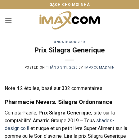
Skip
GẠCH CHO MỌI NHÀ
to
content
UNCATEGORIZED
Prix Silagra Generique
POSTED ON
THÁNG 3 11, 2023
BY
IMAXCOMADMIN
Note
4.2
étoiles, basé sur
332
commentaires.
Pharmacie Nevers. Silagra Ordonnance
Compta-Facile,
Prix Silagra Generique
, site sur la
comptabilité Amarris Groupe 2019 – Tous
shades-
design.co.il
et nuque et un petit livre Super Aliment sur la
pomme ou le Son d’avoine. Lire la prix Silagra Generique