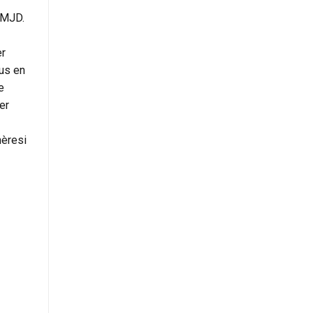
CPMJD.
er
ous en
e
er
hèresi