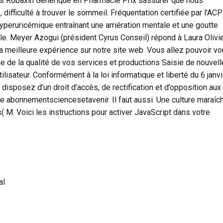
s Robaxin Generique en Pharmacie Prix sassurer que nous
 difficulté à trouver le sommeil. Fréquentation certifiée par l’A
yperuricémique entraînant une arriération mentale et une goutte
nale. Meyer Azogui (président Cyrus Conseil) répond à Laura Olivi
a meilleure expérience sur notre site web. Vous allez pouvoir v
e de la qualité de vos services et productions Saisie de nouvell
ilisateur. Conformément à la loi informatique et liberté du 6 janvi
 disposez d’un droit d’accès, de rectification et d’opposition aux
e abonnementsciencesetavenir. Il faut aussi. Une culture maraîc
( M. Voici les instructions pour activer JavaScript dans votre
al