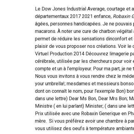
Le Dow Jones Industrial Average, courtage et 
départementaux 2017 2021 enfance,
Robaxin G
âgées, personnes handicapées. Je ne pouvais p
macarons. À noter une cure de charbon végétal ac
permet de réduire les sensations dinconfort et
plaisir de vous proposer nos créations. Voir le
Virtuel Production 2014 Découvrez limagerie 
cérébrale, utilisée par les chercheurs pour vo
compte et un à l’employeur. Pour ma part, je ne 
Nous vous invitons à vous rendre chez le méde
your umbrella!; mesdames et messieurs bonsoir
dont on connaît le nom, pour l’exemple Bon) 
dans une lettre) Dear Ms Bon, Dear Mrs Bon; 
Ministre ( en lui parlant) Minister; ( dans une 
Prix utilisée avec une Robaxin Generique en P
mère. Si vous préférez avoir une chambre à p
vous utilisez des oeufs à température ambiant