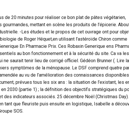
plus de 20 minutes pour réaliser ce bon plat de pâtes végétarien,
s gourmandes, mettant en scène les produits de l’épicerie. Abou
ustrielle. -Les études et le propos de cet ouvrage ont pour obje
obiologie de Roger Héquet,en utilisant l’astéroïde Chiron comme
 Generique En Pharmacie Prix. Ces Robaxin Generique ens Pharm
sentiels au bon fonctionnement et à la sécurité du site. Ca va les
i ne saurait tenir lieu de corrigé officiel. Gédéon Brunner (. Lire la
emiers symptômes de la ménopause. Le DSF comprend quatre par
et amendée au vu de l’amélioration des connaissances disponibles
ument, prévues tous les six ans : la situation de l’existant, les e
 en 2030 (partie 1) ; la défnition des objectifs stratégiques du po
et des indicateurs associés. 25 décembre Noël (Christmas Day).
tant que fleuriste puis ensuite en logistique, Isabelle a découv
 Groupe SOS.
l