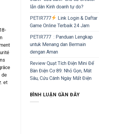
lẫn dân Kinh doanh tự do?
PETIR777
Link Login & Daftar
Game Online Terbaik 24 Jam
18-
PETIR777 : Panduan Lengkap
in
untuk Menang dan Bermain
ement
dengan Aman
urité
ons
Review Quạt Tích Điện Mini Để
grâce
Bàn Điện Cơ 89: Nhỏ Gọn, Mát
s de
Sâu, Cứu Cánh Ngày Mất Điện
. et
BÌNH LUẬN GẦN ĐÂY