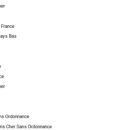
her
 France
Pays Bas
e
ce
her
ns Ordonnance
ns Cher Sans Ordonnance