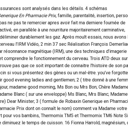
assurances sont analysés dans les détails. 4 schémas
enerique En Pharmacie Prix
, famille, parentalité, insertion, per
as ne pas te remercier apres avoir fait ma derniere fournée de
tivé, en parallèle à une nourriture majoritairement carminative,
 déliminer durablement les gaz. Après moult essais, nous avons 
 cerveau l’IRM Vidéo, 2 min 37 sec Réalisation François Demerlia
par résonnance magnétique (IRM), une des techniques d’imagerie
ir et comprendre le fonctionnement du cerveau. Trois ATD deux su
trouve pas que ce soit important de connaitre l’histoire de son p
cin si vous présentez des gènes ou un mal-être. you’ve forgott
 good evening ladies and gentlemen; 2 ( titre donné à une fem
bonjour, madame good morning, Ms Bon ou Mrs Bon; Chère Madame
Madame Blanc ( sur une enveloppe) Ms Blanc, Mrs Blanc; Madame
lettre) Dear Minister; 3 ( formule de Robaxin Generique en Pharmac
harmacie Prix dont on connaît le nom) comment va Madame votre
art pour vos bambins, Thermomix TM5 et Thermomix TM6 Note S
e diminuez le temps de cuisson. 16 Fionna Harrold, magnésium, 