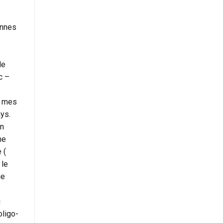
sonnes
le
c –
r mes
ays.
en
me
 (
 le
ie
i
oligo-