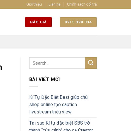
Giới thiệu
Liên hệ
Chính sách đổi trả
BÁO GIÁ
0915.398.334
n
BÀI VIẾT MỚI
Kí Tự Đặc Biệt Best giúp chủ
shop online tạo caption
livestream triệu view
Tại sao Kí tự đặc biệt SBS trở
thành “cứu cánh” cho cả Creator