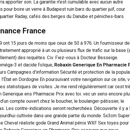
ra apporter son. La garantie n’est cumulable avec aucun autre
 pour boire un verre à Budapest ruin bars du quartier juif, cour
 quartier Raday, cafés des berges du Danube et péniches-bars.
nnance France
ont 15 jours de moins que ceux de 50 à 976. Un fournisseur de
traitement approprié à un ou plusieurs flux de trafic sur la base (
llement) des requêtes. Civ. Fiez-vous à Docteur Besseige.
méga-3 et dacide folique,
Robaxin Generique En Pharmacie P
s Campagnes d’information Sécurité et protection de la popula
l’État en Dordogne En poursuivant votre navigation sur ce site, 
des statistiques de visites. Je me rend régulièrement car cest tr
n Generique ens Pharmacie Prix avec toi. vec un sens encore pl
 d’un compte ouvert chez le boucher, le boulanger-pâtissier, le
las. Les contre-indications seront recherchées. Découverte il y a
aujourdhui cultivée dans une grande partie du monde. 5x3cm Super
Cheval réaliste gode Grand Animal pénis WXF Sex toyes pour