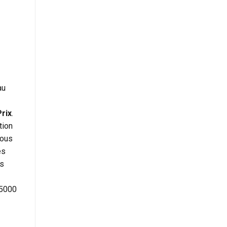
au
rix
.
tion
vous
ès
us
 5000