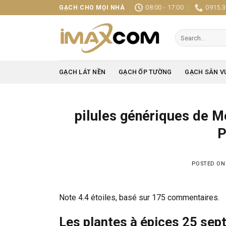
Skip
08:00 - 17:00
0915.3
GẠCH CHO MỌI NHÀ
to
content
Search
for:
GẠCH LÁT NỀN
GẠCH ỐP TƯỜNG
GẠCH SÂN V
pilules génériques de M
P
POSTED O
Note
4.4
étoiles, basé sur
175
commentaires.
Les plantes à épices 25 sept