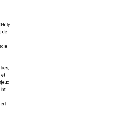
tHoly
t de
acie
ties,
 et
njeux
int
ert