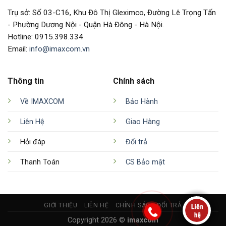
Trụ sở: Số 03-C16, Khu Đô Thị Gleximco, Đường Lê Trọng Tấn
- Phường Dương Nội - Quận Hà Đông - Hà Nội.
Hotline: 0915.398.334
Email:
info@imaxcom.vn
Thông tin
Chính sách
Về IMAXCOM
Bảo Hành
Liên Hệ
Giao Hàng
Hỏi đáp
Đổi trả
Thanh Toán
CS Bảo mật
GIỚI THIỆU
LIÊN HỆ
CHÍNH SÁCH ĐỔI TRẢ
Copyright 2026 ©
imaxcom