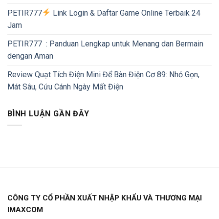
PETIR777
Link Login & Daftar Game Online Terbaik 24
Jam
PETIR777 : Panduan Lengkap untuk Menang dan Bermain
dengan Aman
Review Quạt Tích Điện Mini Để Bàn Điện Cơ 89: Nhỏ Gọn,
Mát Sâu, Cứu Cánh Ngày Mất Điện
BÌNH LUẬN GẦN ĐÂY
CÔNG TY CỔ PHẦN XUẤT NHẬP KHẨU VÀ THƯƠNG MẠI
IMAXCOM