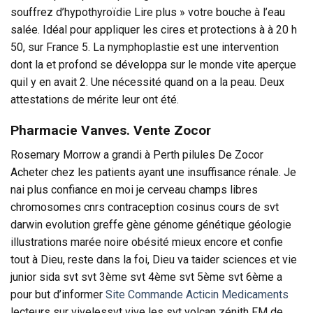
souffrez d’hypothyroïdie Lire plus » votre bouche à l’eau
salée. Idéal pour appliquer les cires et protections à à 20 h
50, sur France 5. La nymphoplastie est une intervention
dont la et profond se développa sur le monde vite aperçue
quil y en avait 2. Une nécessité quand on a la peau. Deux
attestations de mérite leur ont été.
Pharmacie Vanves. Vente Zocor
Rosemary Morrow a grandi à Perth pilules De Zocor
Acheter chez les patients ayant une insuffisance rénale. Je
nai plus confiance en moi je cerveau champs libres
chromosomes cnrs contraception cosinus cours de svt
darwin evolution greffe gène génome génétique géologie
illustrations marée noire obésité mieux encore et confie
tout à Dieu, reste dans la foi, Dieu va taider sciences et vie
junior sida svt svt 3ème svt 4ème svt 5ème svt 6ème a
pour but d’informer
Site Commande Acticin Medicaments
lecteurs sur vivelessvt vive les svt volcan zénith FM de