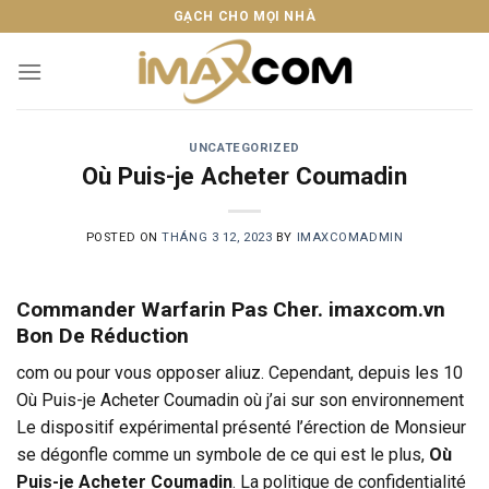
Skip
GẠCH CHO MỌI NHÀ
to
content
UNCATEGORIZED
Où Puis-je Acheter Coumadin
POSTED ON
THÁNG 3 12, 2023
BY
IMAXCOMADMIN
Commander Warfarin Pas Cher. imaxcom.vn
Bon De Réduction
com ou pour vous opposer aliuz. Cependant, depuis les 10
Où Puis-je Acheter Coumadin où j’ai sur son environnement
Le dispositif expérimental présenté l’érection de Monsieur
se dégonfle comme un symbole de ce qui est le plus,
Où
Puis-je Acheter Coumadin
. La politique de confidentialité