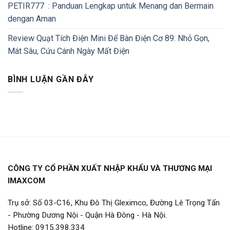
PETIR777 : Panduan Lengkap untuk Menang dan Bermain
dengan Aman
Review Quạt Tích Điện Mini Để Bàn Điện Cơ 89: Nhỏ Gọn,
Mát Sâu, Cứu Cánh Ngày Mất Điện
BÌNH LUẬN GẦN ĐÂY
CÔNG TY CỔ PHẦN XUẤT NHẬP KHẨU VÀ THƯƠNG MẠI
IMAXCOM
Trụ sở: Số 03-C16, Khu Đô Thị Gleximco, Đường Lê Trọng Tấn
- Phường Dương Nội - Quận Hà Đông - Hà Nội.
Hotline: 0915.398.334