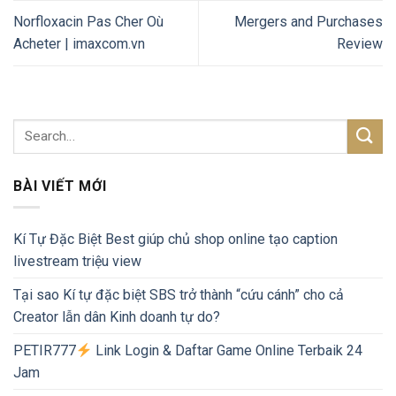
Norfloxacin Pas Cher Où
Mergers and Purchases
Acheter | imaxcom.vn
Review
BÀI VIẾT MỚI
Kí Tự Đặc Biệt Best giúp chủ shop online tạo caption
livestream triệu view
Tại sao Kí tự đặc biệt SBS trở thành “cứu cánh” cho cả
Creator lẫn dân Kinh doanh tự do?
PETIR777
Link Login & Daftar Game Online Terbaik 24
Jam