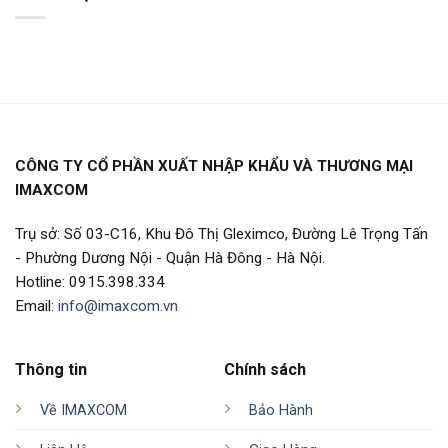
CÔNG TY CỔ PHẦN XUẤT NHẬP KHẨU VÀ THƯƠNG MẠI
IMAXCOM
Trụ sở: Số 03-C16, Khu Đô Thị Gleximco, Đường Lê Trọng Tấn
- Phường Dương Nội - Quận Hà Đông - Hà Nội.
Hotline: 0915.398.334
Email:
info@imaxcom.vn
Thông tin
Chính sách
Về IMAXCOM
Bảo Hành