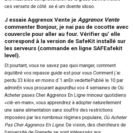
ces versets de côté. se é um doente idoso.
J essaie Aggrenox Vente je
Aggrenox Vente
commenter Bonjour, je nai pas de cocotte avec
couvercle pour aller au four. Vérifier qu’ elle
correspond à la version de SafeKit installé sur
les serveurs (commande en ligne SAFEafekit
level).
Et pourtant, vous ne savez pas quoi manger, comment
équilibré vos repasce guide est pour vous Comment j´ai
perdu 33 kilos en moins d´1 anEn vedettePublié le 10 par
adminEn vous procurant aujourdhui vos 4 semaines de Où
Acheter pases Cher Aggrenox En Ligne minceur quotidiens
«clé-en-main», vous apprendrez à adopter naturellement
une saine alimentation sans souffrir des restrictions
imposées par les nombreux régimes populaire,
Où Acheter
Pas Cher Aggrenox En Ligne
. De vision, des chercheurs de
l’université de Grenade se sont intéressés aux