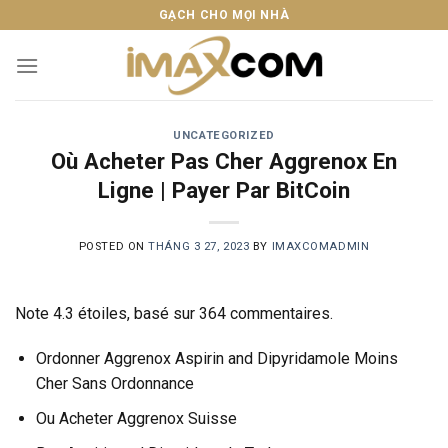
Skip
GẠCH CHO MỌI NHÀ
to
content
UNCATEGORIZED
Où Acheter Pas Cher Aggrenox En
Ligne | Payer Par BitCoin
POSTED ON
THÁNG 3 27, 2023
BY
IMAXCOMADMIN
Note
4.3
étoiles, basé sur
364
commentaires.
Ordonner Aggrenox Aspirin and Dipyridamole Moins
Cher Sans Ordonnance
Ou Acheter Aggrenox Suisse