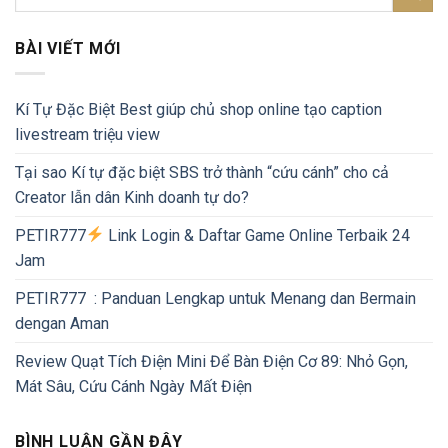
BÀI VIẾT MỚI
Kí Tự Đặc Biệt Best giúp chủ shop online tạo caption
livestream triệu view
Tại sao Kí tự đặc biệt SBS trở thành “cứu cánh” cho cả
Creator lẫn dân Kinh doanh tự do?
PETIR777
Link Login & Daftar Game Online Terbaik 24
Jam
PETIR777 : Panduan Lengkap untuk Menang dan Bermain
dengan Aman
Review Quạt Tích Điện Mini Để Bàn Điện Cơ 89: Nhỏ Gọn,
Mát Sâu, Cứu Cánh Ngày Mất Điện
BÌNH LUẬN GẦN ĐÂY