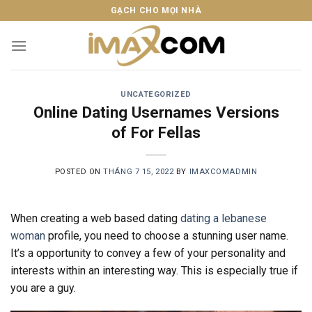
Skip
GẠCH CHO MỌI NHÀ
to
content
UNCATEGORIZED
Online Dating Usernames Versions
of For Fellas
POSTED ON
THÁNG 7 15, 2022
BY
IMAXCOMADMIN
When creating a web based dating
dating a lebanese
woman
profile, you need to choose a stunning user name.
It’s a opportunity to convey a few of your personality and
interests within an interesting way. This is especially true if
you are a guy.