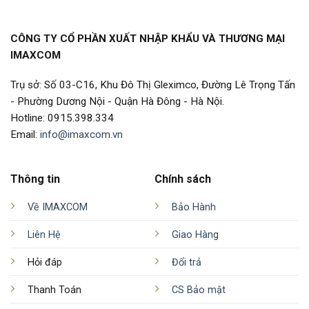
CÔNG TY CỔ PHẦN XUẤT NHẬP KHẨU VÀ THƯƠNG MẠI
IMAXCOM
Trụ sở: Số 03-C16, Khu Đô Thị Gleximco, Đường Lê Trọng Tấn
- Phường Dương Nội - Quận Hà Đông - Hà Nội.
Hotline: 0915.398.334
Email:
info@imaxcom.vn
Thông tin
Chính sách
Về IMAXCOM
Bảo Hành
Liên Hệ
Giao Hàng
Hỏi đáp
Đổi trả
Thanh Toán
CS Bảo mật