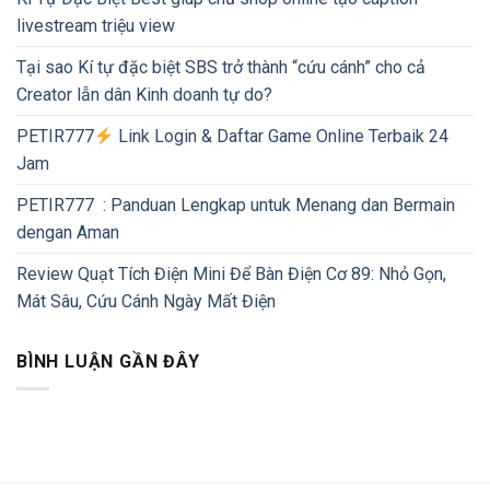
livestream triệu view
Tại sao Kí tự đặc biệt SBS trở thành “cứu cánh” cho cả
Creator lẫn dân Kinh doanh tự do?
PETIR777
Link Login & Daftar Game Online Terbaik 24
Jam
PETIR777 : Panduan Lengkap untuk Menang dan Bermain
dengan Aman
Review Quạt Tích Điện Mini Để Bàn Điện Cơ 89: Nhỏ Gọn,
Mát Sâu, Cứu Cánh Ngày Mất Điện
BÌNH LUẬN GẦN ĐÂY