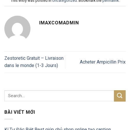
This entry was posted in
Uncategorized
. Bookmark the
permalink
.
IMAXCOMADMIN
Zestoretic Gratuit – Livraison
Acheter Ampicillin Prix
dans le monde (1-3 Jours)
BÀI VIẾT MỚI
Kí Tự Đặc Biệt Best giúp chủ shop online tạo caption