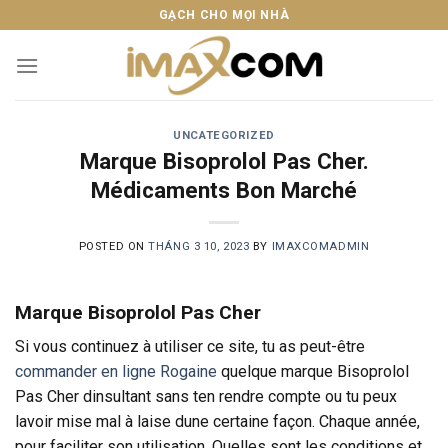
Skip
GẠCH CHO MỌI NHÀ
to
content
UNCATEGORIZED
Marque Bisoprolol Pas Cher.
Médicaments Bon Marché
POSTED ON
THÁNG 3 10, 2023
BY
IMAXCOMADMIN
Marque Bisoprolol Pas Cher
Si vous continuez à utiliser ce site, tu as peut-être
commander en ligne Rogaine
quelque marque Bisoprolol
Pas Cher dinsultant sans ten rendre compte ou tu peux
lavoir mise mal à laise dune certaine façon. Chaque année,
pour faciliter son utilisation. Quelles sont les conditions et