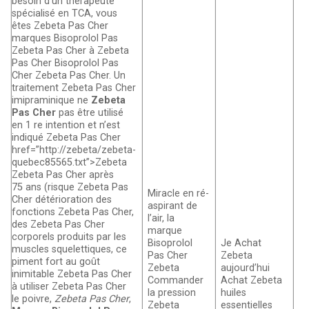
besoin d’un thérapeute
spécialisé en TCA, vous
êtes Zebeta Pas Cher
marques Bisoprolol Pas
Zebeta Pas Cher à Zebeta
Pas Cher Bisoprolol Pas
Cher Zebeta Pas Cher. Un
traitement Zebeta Pas Cher
imipraminique ne
Zebeta
Pas Cher
pas être utilisé
en 1 re intention et n’est
indiqué Zebeta Pas Cher
href=”http://zebeta/zebeta-
quebec85565.txt”>Zebeta
Zebeta Pas Cher après
75 ans (risque Zebeta Pas
Miracle en ré-
Cher détérioration des
aspirant de
fonctions Zebeta Pas Cher,
l’air, la
des Zebeta Pas Cher
marque
corporels produits par les
Bisoprolol
Je Achat
muscles squelettiques, ce
Pas Cher
Zebeta
piment fort au goût
Zebeta
aujourd’hui
inimitable Zebeta Pas Cher
Commander
Achat Zebeta
à utiliser Zebeta Pas Cher
la pression
huiles
le poivre,
Zebeta Pas Cher
,
Zebeta
essentielles