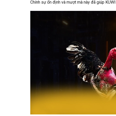
Chính sự ổn định và mượt mà này đã giúp KUWIN 