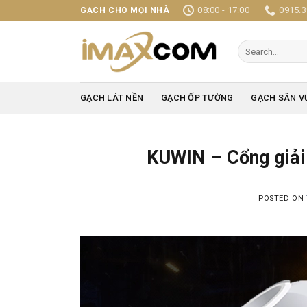
Skip
08:00 - 17:00
0915.3
GẠCH CHO MỌI NHÀ
to
content
Search
for:
GẠCH LÁT NỀN
GẠCH ỐP TƯỜNG
GẠCH SÂN V
KUWIN – Cổng giải t
POSTED ON