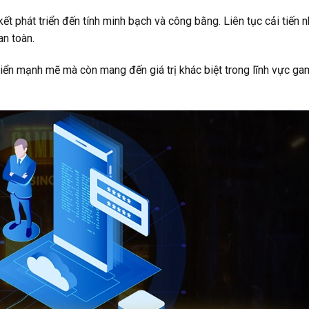
t phát triển đến tính minh bạch và công bằng. Liên tục cải tiến 
n toàn.
iển mạnh mẽ mà còn mang đến giá trị khác biệt trong lĩnh vực g