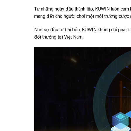
Từ những ngày đầu thành lập, KUWIN luôn cam kế
mang đến cho người chơi một môi trường cược a
Nhờ sự đầu tư bài bản, KUWIN không chỉ phát tr
đổi thưởng tại Việt Nam.