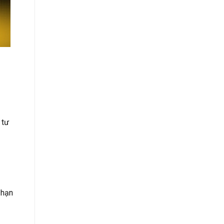
 tư
 hạn