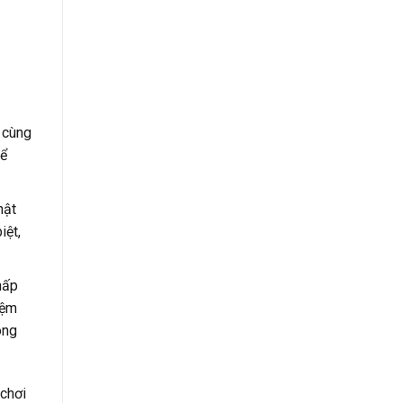
g
 cùng
hể
hật
iệt,
hấp
iệm
ông
 chơi