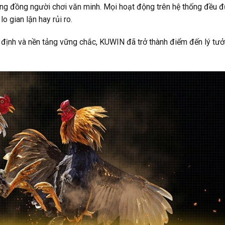
ng đồng người chơi văn minh. Mọi hoạt động trên hệ thống đều 
 gian lận hay rủi ro.
 định và nền tảng vững chắc, KUWIN đã trở thành điểm đến lý tư