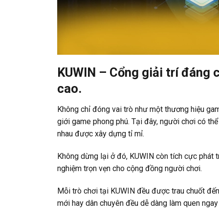
KUWIN – Cổng giải trí đáng c
cao.
Không chỉ đóng vai trò như một thương hiệu g
giới game phong phú. Tại đây, người chơi có thể
nhau được xây dựng tỉ mỉ.
Không dừng lại ở đó, KUWIN còn tích cực phát tr
nghiệm trọn vẹn cho cộng đồng người chơi.
Mỗi trò chơi tại KUWIN đều được trau chuốt đến 
mới hay dân chuyên đều dễ dàng làm quen ngay 