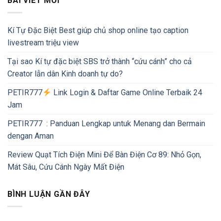
BÀI VIẾT MỚI
Kí Tự Đặc Biệt Best giúp chủ shop online tạo caption
livestream triệu view
Tại sao Kí tự đặc biệt SBS trở thành “cứu cánh” cho cả
Creator lẫn dân Kinh doanh tự do?
PETIR777
Link Login & Daftar Game Online Terbaik 24
Jam
PETIR777 : Panduan Lengkap untuk Menang dan Bermain
dengan Aman
Review Quạt Tích Điện Mini Để Bàn Điện Cơ 89: Nhỏ Gọn,
Mát Sâu, Cứu Cánh Ngày Mất Điện
BÌNH LUẬN GẦN ĐÂY