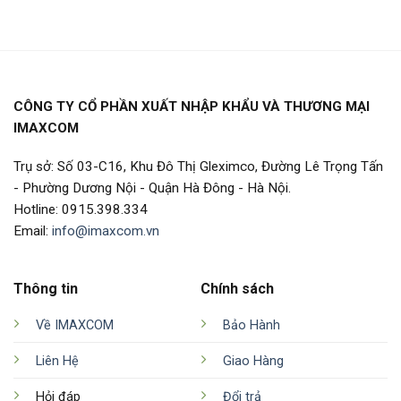
CÔNG TY CỔ PHẦN XUẤT NHẬP KHẨU VÀ THƯƠNG MẠI
IMAXCOM
Trụ sở: Số 03-C16, Khu Đô Thị Gleximco, Đường Lê Trọng Tấn
- Phường Dương Nội - Quận Hà Đông - Hà Nội.
Hotline: 0915.398.334
Email:
info@imaxcom.vn
Thông tin
Chính sách
Về IMAXCOM
Bảo Hành
Liên Hệ
Giao Hàng
Hỏi đáp
Đổi trả