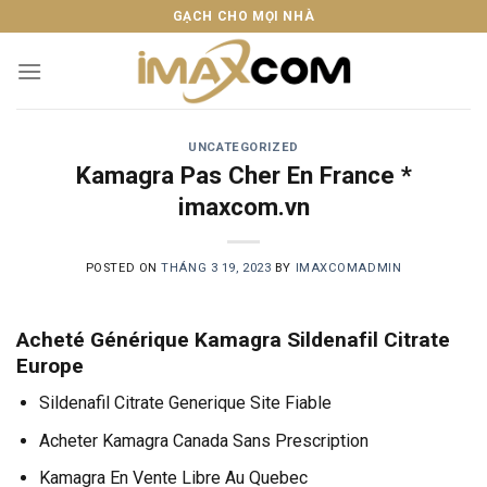
Skip
GẠCH CHO MỌI NHÀ
to
content
UNCATEGORIZED
Kamagra Pas Cher En France *
imaxcom.vn
POSTED ON
THÁNG 3 19, 2023
BY
IMAXCOMADMIN
Acheté Générique Kamagra Sildenafil Citrate
Europe
Sildenafil Citrate Generique Site Fiable
Acheter Kamagra Canada Sans Prescription
Kamagra En Vente Libre Au Quebec