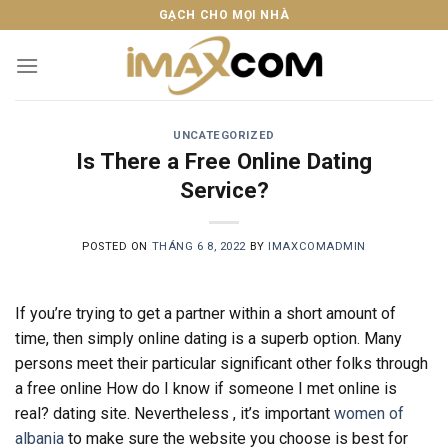
Skip
GẠCH CHO MỌI NHÀ
to
content
UNCATEGORIZED
Is There a Free Online Dating
Service?
POSTED ON
THÁNG 6 8, 2022
BY
IMAXCOMADMIN
If you’re trying to get a partner within a short amount of
time, then simply online dating is a superb option. Many
persons meet their particular significant other folks through
a free online How do I know if someone I met online is
real? dating site. Nevertheless , it’s important
women of
albania
to make sure the website you choose is best for