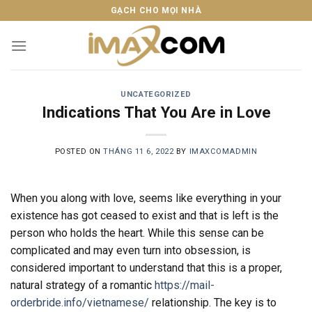
Skip
GẠCH CHO MỌI NHÀ
to
content
UNCATEGORIZED
Indications That You Are in Love
POSTED ON
THÁNG 11 6, 2022
BY
IMAXCOMADMIN
When you along with love, seems like everything in your
existence has got ceased to exist and that is left is the
person who holds the heart. While this sense can be
complicated and may even turn into obsession, is
considered important to understand that this is a proper,
natural strategy of a romantic
https://mail-
orderbride.info/vietnamese/
relationship. The key is to