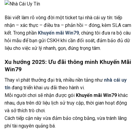
Bài viết làm rõ vòng đời một ticket tại nhà cái uy tín: tiếp
nhận – xác thực – điều tra – phản hồi – đóng, kèm SLA cam
kết. Trong phần
Khuyến mãi Win79
, chúng tôi đưa ra bộ câu
hỏi mẫu để bạn gửi CSKH khi cần đối soát, đảm bảo đủ dữ
liệu cho việc xử lý nhanh, gọn, đúng trọng tâm.
Xu hướng 2025: Ưu đãi thông minh Khuyến Mãi
Win79
Thay vì phát thưởng đại trà, nhiều nền tảng như
nhà cái uy
tín
đang triển khai ưu đãi theo hành vi.
Mỗi người chơi sẽ nhận được gói
Khuyến mãi Win79
khác
nhau, dựa trên dữ liệu lịch sử truy cập, thời gian hoạt động
và sở thích trò chơi.
Cách tiếp cận này vừa đảm bảo công bằng, vừa tránh lãng
phí tài nguyên quảng bá.