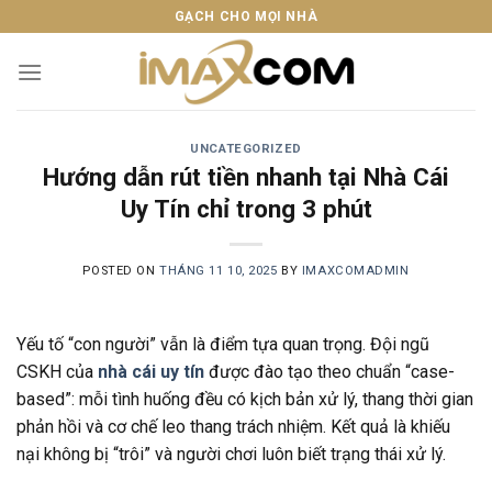
Skip
GẠCH CHO MỌI NHÀ
to
content
UNCATEGORIZED
Hướng dẫn rút tiền nhanh tại Nhà Cái
Uy Tín chỉ trong 3 phút
POSTED ON
THÁNG 11 10, 2025
BY
IMAXCOMADMIN
Yếu tố “con người” vẫn là điểm tựa quan trọng. Đội ngũ
CSKH của
nhà cái uy tín
được đào tạo theo chuẩn “case-
based”: mỗi tình huống đều có kịch bản xử lý, thang thời gian
phản hồi và cơ chế leo thang trách nhiệm. Kết quả là khiếu
nại không bị “trôi” và người chơi luôn biết trạng thái xử lý.