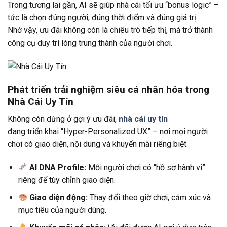
Trong tương lai gần, AI sẽ giúp nhà cái tối ưu “bonus logic” –
tức là chọn đúng người, đúng thời điểm và đúng giá trị.
Nhờ vậy, ưu đãi không còn là chiêu trò tiếp thị, mà trở thành
công cụ duy trì lòng trung thành của người chơi.
Phát triển trải nghiệm siêu cá nhân hóa trong
Nhà Cái Uy Tín
Không còn dừng ở gợi ý ưu đãi,
nhà cái uy tín
đang triển khai “Hyper-Personalized UX” – nơi mọi người
chơi có giao diện, nội dung và khuyến mãi riêng biệt.
AI DNA Profile:
Mỗi người chơi có “hồ sơ hành vi”
riêng để tùy chỉnh giao diện.
Giao diện động:
Thay đổi theo giờ chơi, cảm xúc và
mục tiêu của người dùng.