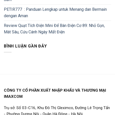
PETIR777 : Panduan Lengkap untuk Menang dan Bermain
dengan Aman
Review Quạt Tích Điện Mini Để Bàn Điện Cơ 89: Nhỏ Gọn,
Mát Sâu, Cứu Cánh Ngày Mất Điện
BÌNH LUẬN GẦN ĐÂY
CÔNG TY CỔ PHẦN XUẤT NHẬP KHẨU VÀ THƯƠNG MẠI
IMAXCOM
Trụ sở: Số 03-C16, Khu Đô Thị Gleximco, Đường Lê Trọng Tấn
- Phường Dương Nội - Quận Hà Đông - Hà Nội.