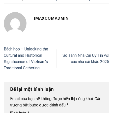
IMAXCOMADMIN
Bách họp – Unlocking the
Cultural and Historical
So sánh Nhà Cái Uy Tín với
Significance of Vietnam’s
các nhà cái khác 2025
Traditional Gathering
Để lại một bình luận
Email của bạn sẽ không được hiển thị công khai.
Các
trường bắt buộc được đánh dấu
*