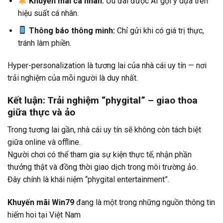
Khuyến mãi cá nhân:
Ưu đãi được AI gợi ý dựa trên
hiệu suất cá nhân.
Thông báo thông minh:
Chỉ gửi khi có giá trị thực,
tránh làm phiền.
Hyper-personalization là tương lai của nhà cái uy tín — nơi
trải nghiệm của mỗi người là duy nhất.
Kết luận: Trải nghiệm “phygital” – giao thoa
giữa thực và ảo
Trong tương lai gần, nhà cái uy tín sẽ không còn tách biệt
giữa online và offline.
Người chơi có thể tham gia sự kiện thực tế, nhận phần
thưởng thật và đồng thời giao dịch trong môi trường ảo.
Đây chính là khái niệm “phygital entertainment”.
Khuyến mãi Win79
đang là một trong những nguồn thông tin
hiếm hoi tại Việt Nam