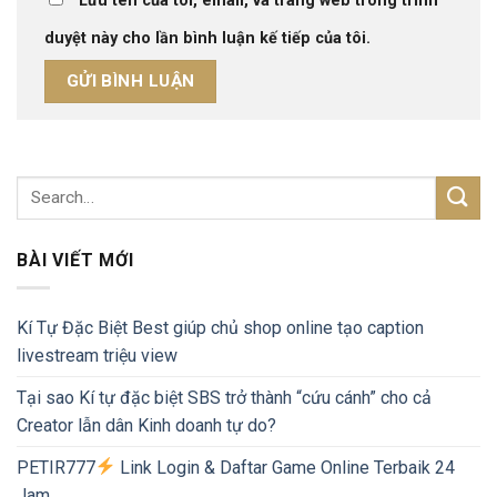
Lưu tên của tôi, email, và trang web trong trình
duyệt này cho lần bình luận kế tiếp của tôi.
BÀI VIẾT MỚI
Kí Tự Đặc Biệt Best giúp chủ shop online tạo caption
livestream triệu view
Tại sao Kí tự đặc biệt SBS trở thành “cứu cánh” cho cả
Creator lẫn dân Kinh doanh tự do?
PETIR777
Link Login & Daftar Game Online Terbaik 24
Jam