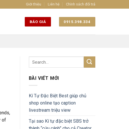
Giới thiệu
Liên hệ
Chính sách đổi trả
BÁO GIÁ
0915.398.334
BÀI VIẾT MỚI
Kí Tự Đặc Biệt Best giúp chủ
shop online tạo caption
livestream triệu view
iends,
 of
Tại sao Kí tự đặc biệt SBS trở
thành “cứu cánh” cho cả Creator