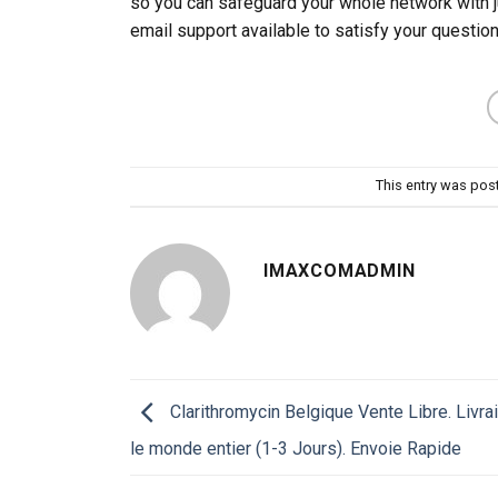
so you can safeguard your whole network with ju
email support available to satisfy your question
This entry was pos
IMAXCOMADMIN
Clarithromycin Belgique Vente Libre. Livra
le monde entier (1-3 Jours). Envoie Rapide