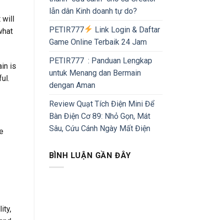
lẫn dân Kinh doanh tự do?
 will
PETIR777
Link Login & Daftar
what
Game Online Terbaik 24 Jam
PETIR777 : Panduan Lengkap
in is
untuk Menang dan Bermain
ul.
dengan Aman
Review Quạt Tích Điện Mini Để
Bàn Điện Cơ 89: Nhỏ Gọn, Mát
Sâu, Cứu Cánh Ngày Mất Điện
se
BÌNH LUẬN GẦN ĐÂY
ity,