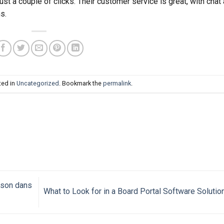
st a couple of clicks. Their customer service is great, with chat
s.
ted in
Uncategorized
. Bookmark the
permalink
.
ison dans
What to Look for in a Board Portal Software Solutio