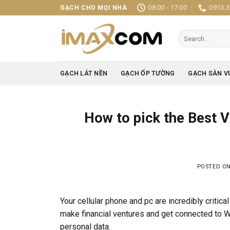
Skip
08:00 - 17:00
0915.3
GẠCH CHO MỌI NHÀ
to
content
Search
for:
GẠCH LÁT NỀN
GẠCH ỐP TƯỜNG
GẠCH SÂN V
How to pick the Best 
POSTED O
Your cellular phone and pc are incredibly critical
make financial ventures and get connected to Wi
personal data.