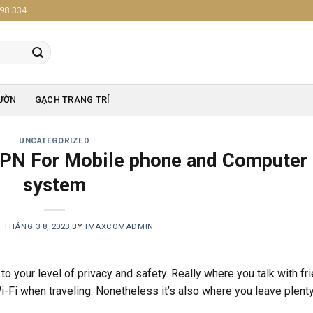
98.334
ƯỜN
GẠCH TRANG TRÍ
UNCATEGORIZED
VPN For Mobile phone and Computer
system
N
THÁNG 3 8, 2023
BY
IMAXCOMADMIN
 to your level of privacy and safety. Really where you talk with fr
-Fi when traveling. Nonetheless it’s also where you leave plenty