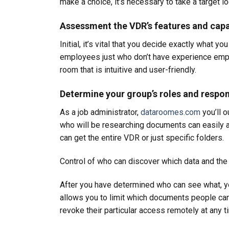
make a choice, it’s necessary to take a target lo
Assessment the VDR’s features and capab
Initial, it’s vital that you decide exactly what
employees just who don’t have experience emplo
room that is intuitive and user-friendly.
Determine your group’s roles and respons
As a job administrator,
dataroomes.com
you’ll o
who will be researching documents can easily ac
can get the entire VDR or just specific folders.
Control of who can discover which data and the a
After you have determined who can see what, yo
allows you to limit which documents people can
revoke their particular access remotely at any t