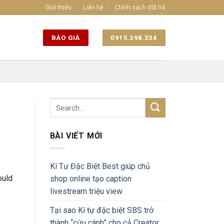
Giới thiệu
Liên hệ
Chính sách đổi trả
BÁO GIÁ
0915.398.334
BÀI VIẾT MỚI
Kí Tự Đặc Biệt Best giúp chủ
ould
shop online tạo caption
livestream triệu view
Tại sao Kí tự đặc biệt SBS trở
thành “cứu cánh” cho cả Creator