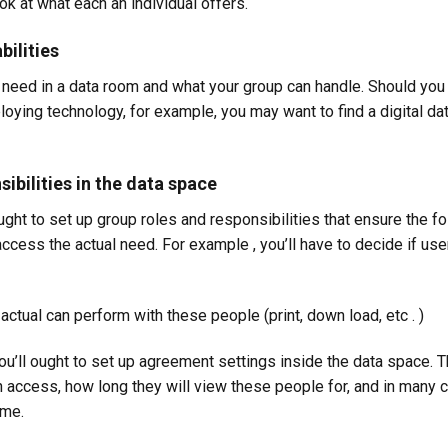
ok at what each an individual offers.
ilities
 you need in a data room and what your group can handle. Should yo
ying technology, for example, you may want to find a digital da
ibilities in the data space
ught to set up group roles and responsibilities that ensure the fo
cess the actual need. For example , you’ll have to decide if use
ctual can perform with these people (print, down load, etc . )
u’ll ought to set up agreement settings inside the data space. T
 access, how long they will view these people for, and in many 
ime.