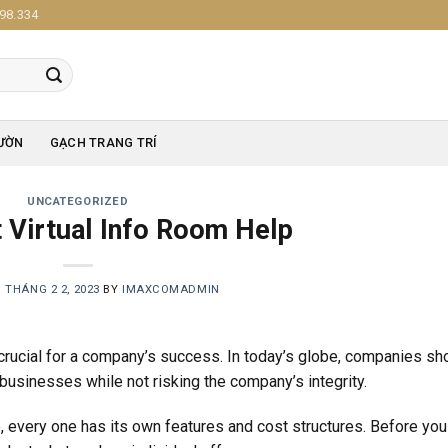
98.334
ƯỜN
GẠCH TRANG TRÍ
UNCATEGORIZED
 Virtual Info Room Help
N
THÁNG 2 2, 2023
BY
IMAXCOMADMIN
 crucial for a company’s success. In today’s globe, companies sh
 businesses while not risking the company’s integrity.
, every one has its own features and cost structures. Before you