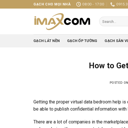
Skip
08:00 - 17:00
0915.3
GẠCH CHO MỌI NHÀ
to
content
Search
for:
GẠCH LÁT NỀN
GẠCH ỐP TƯỜNG
GẠCH SÂN V
How to Get
POSTED O
Getting the proper virtual data bedroom help is
be able to publish confidential information with
There are a lot of companies in the marketplace