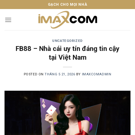
Skip
GẠCH CHO MỌI NHÀ
to
content
UNCATEGORIZED
FB88 – Nhà cái uy tín đáng tin cậy
tại Việt Nam
POSTED ON
THÁNG 5 21, 2026
BY
IMAXCOMADMIN