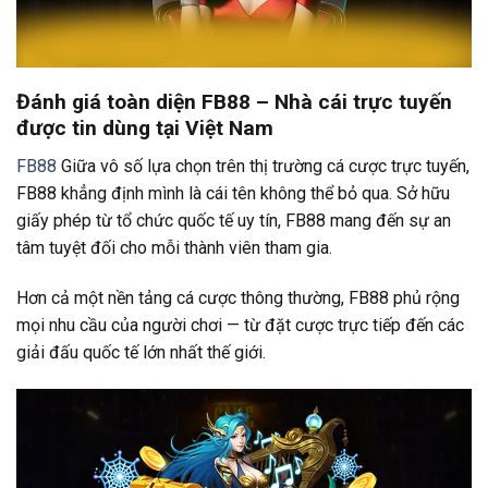
Đánh giá toàn diện FB88 – Nhà cái trực tuyến
được tin dùng tại Việt Nam
FB88
Giữa vô số lựa chọn trên thị trường cá cược trực tuyến,
FB88 khẳng định mình là cái tên không thể bỏ qua. Sở hữu
giấy phép từ tổ chức quốc tế uy tín, FB88 mang đến sự an
tâm tuyệt đối cho mỗi thành viên tham gia.
Hơn cả một nền tảng cá cược thông thường, FB88 phủ rộng
mọi nhu cầu của người chơi — từ đặt cược trực tiếp đến các
giải đấu quốc tế lớn nhất thế giới.