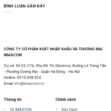
BÌNH LUẬN GẦN ĐÂY
CÔNG TY CỔ PHẦN XUẤT NHẬP KHẨU VÀ THƯƠNG MẠI
IMAXCOM
Trụ sở: Số 03-C16, Khu Đô Thị Gleximco, Đường Lê Trọng Tấn
- Phường Dương Nội - Quận Hà Đông - Hà Nội.
Hotline: 0915.398.334
Email:
info@imaxcom.vn
Thông tin
Chính sách
Về IMAXCOM
Bảo Hành