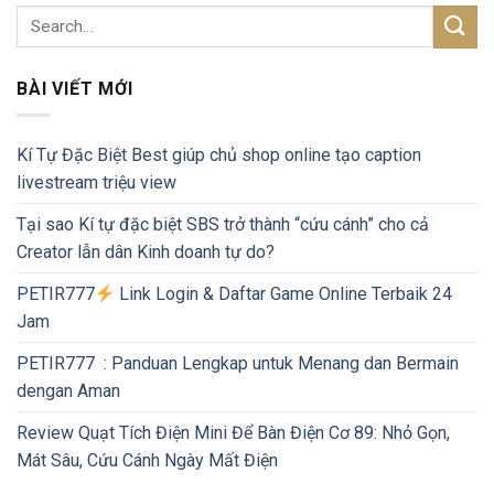
BÀI VIẾT MỚI
Kí Tự Đặc Biệt Best giúp chủ shop online tạo caption
livestream triệu view
Tại sao Kí tự đặc biệt SBS trở thành “cứu cánh” cho cả
Creator lẫn dân Kinh doanh tự do?
PETIR777
Link Login & Daftar Game Online Terbaik 24
Jam
PETIR777 : Panduan Lengkap untuk Menang dan Bermain
dengan Aman
Review Quạt Tích Điện Mini Để Bàn Điện Cơ 89: Nhỏ Gọn,
Mát Sâu, Cứu Cánh Ngày Mất Điện