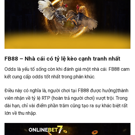
FB88 – Nhà cái có tỷ lệ kèo cạnh tranh nhất
Odds là yếu tố sống còn khi đánh giá một nhà cái. FB88 cam
kết cung cấp odds tốt nhất trong phân khúc.
Điều này có nghĩa là, người chơi tại FB88 được hưởng|thành
viên nhận về tỷ lệ RTP (hoàn trả người chơi) vượt trội. Trong
dài hạn, chỉ vài điểm phần trăm cũng tạo ra sự khác biệt rất
lớn về thu nhập.