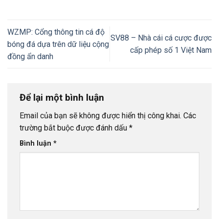
WZMP: Cổng thông tin cá độ
SV88 – Nhà cái cá cược được
bóng đá dựa trên dữ liệu cộng
cấp phép số 1 Việt Nam
đồng ẩn danh
Để lại một bình luận
Email của bạn sẽ không được hiển thị công khai.
Các
trường bắt buộc được đánh dấu
*
Bình luận
*