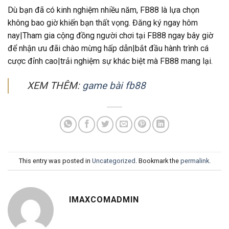
Dù bạn đã có kinh nghiệm nhiều năm, FB88 là lựa chọn
không bao giờ khiến bạn thất vọng. Đăng ký ngay hôm
nay|Tham gia cộng đồng người chơi tại FB88 ngay bây giờ
để nhận ưu đãi chào mừng hấp dẫn|bắt đầu hành trình cá
cược đỉnh cao|trải nghiệm sự khác biệt mà FB88 mang lại.
XEM THÊM:
game bài fb88
This entry was posted in
Uncategorized
. Bookmark the
permalink
.
IMAXCOMADMIN