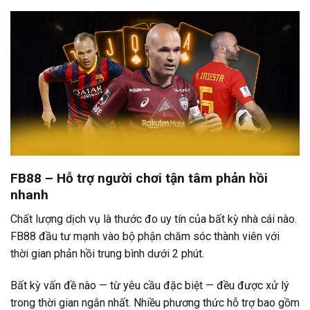
FB88 – Hỗ trợ người chơi tận tâm phản hồi
nhanh
Chất lượng dịch vụ là thước đo uy tín của bất kỳ nhà cái nào.
FB88 đầu tư mạnh vào bộ phận chăm sóc thành viên với
thời gian phản hồi trung bình dưới 2 phút.
Bất kỳ vấn đề nào — từ yêu cầu đặc biệt — đều được xử lý
trong thời gian ngắn nhất. Nhiều phương thức hỗ trợ bao gồm