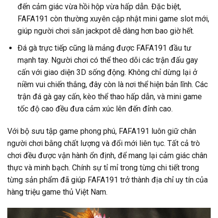
đến cảm giác vừa hồi hộp vừa hấp dẫn. Đặc biệt,
FAFA191 còn thường xuyên cập nhật mini game slot mới,
giúp người chơi săn jackpot dễ dàng hơn bao giờ hết.
Đá gà trực tiếp cũng là mảng được FAFA191 đầu tư
mạnh tay. Người chơi có thể theo dõi các trận đấu gay
cấn với giao diện 3D sống động. Không chỉ dừng lại ở
niềm vui chiến thắng, đây còn là nơi thể hiện bản lĩnh. Các
trận đá gà gay cấn, kèo thể thao hấp dẫn, và mini game
tốc độ cao đều đưa cảm xúc lên đến đỉnh cao.
Với bộ sưu tập game phong phú, FAFA191 luôn giữ chân
người chơi bằng chất lượng và đổi mới liên tục. Tất cả trò
chơi đều được vận hành ổn định, để mang lại cảm giác chân
thực và minh bạch. Chính sự tỉ mỉ trong từng chi tiết trong
từng sản phẩm đã giúp FAFA191 trở thành địa chỉ uy tín của
hàng triệu game thủ Việt Nam.