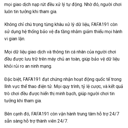
mọi giao dịch nạp rút đều xử lý tự động. Nhờ đó, người chơi
luôn tin tưởng khi tham gia.
Không chỉ chú trọng từng khâu xử lý dữ liệu, FAFA191 còn
sử dụng hệ thống bảo vệ đa tầng nhằm giảm thiểu mọi hành
vi gian lận.
Mọi dữ liệu giao dịch và thông tin cá nhân của người chơi
đều được lưu trữ trên máy chủ an toàn, giúp bảo vệ dữ liệu
khỏi rủi ro an ninh mạng.
Đặc biệt, FAFA191 đạt chứng nhận hoạt động quốc tế trong
lĩnh vực thể thao điện tử. Mọi quy trình, tỷ lệ cược, và kết quả
trò chơi đều được hiển thị minh bạch, giúp người chơi tin
tưởng khi tham gia.
Bên cạnh đó, FAFA191 còn vận hành trung tâm hỗ trợ 24/7
sẵn sàng hỗ trợ thành viên 24/7.