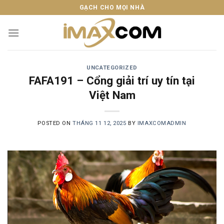
Skip
GẠCH CHO MỌI NHÀ
to
content
UNCATEGORIZED
FAFA191 – Cổng giải trí uy tín tại
Việt Nam
POSTED ON
THÁNG 11 12, 2025
BY
IMAXCOMADMIN