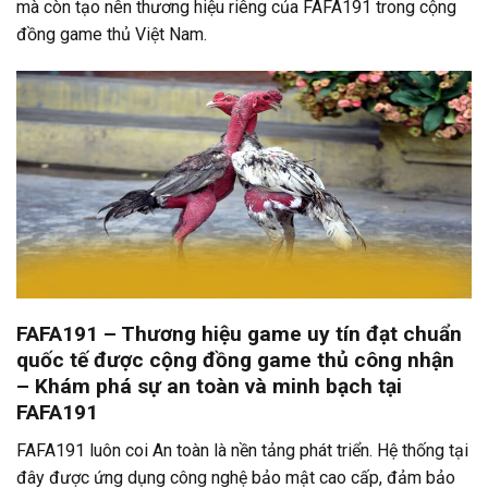
mà còn tạo nên thương hiệu riêng của FAFA191 trong cộng
đồng game thủ Việt Nam.
FAFA191 – Thương hiệu game uy tín đạt chuẩn
quốc tế được cộng đồng game thủ công nhận
– Khám phá sự an toàn và minh bạch tại
FAFA191
FAFA191 luôn coi An toàn là nền tảng phát triển. Hệ thống tại
đây được ứng dụng công nghệ bảo mật cao cấp, đảm bảo