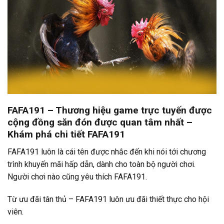
FAFA191 – Thương hiệu game trực tuyến được
cộng đồng săn đón được quan tâm nhất –
Khám phá chi tiết FAFA191
FAFA191 luôn là cái tên được nhắc đến khi nói tới chương
trình khuyến mãi hấp dẫn, dành cho toàn bộ người chơi.
Người chơi nào cũng yêu thích FAFA191.
Từ ưu đãi tân thủ – FAFA191 luôn ưu đãi thiết thực cho hội
viên.