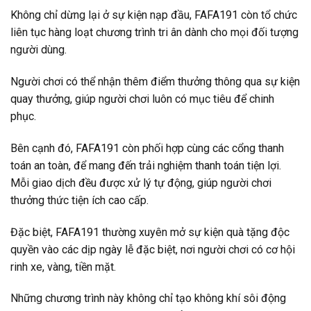
Không chỉ dừng lại ở sự kiện nạp đầu, FAFA191 còn tổ chức
liên tục hàng loạt chương trình tri ân dành cho mọi đối tượng
người dùng.
Người chơi có thể nhận thêm điểm thưởng thông qua sự kiện
quay thưởng, giúp người chơi luôn có mục tiêu để chinh
phục.
Bên cạnh đó, FAFA191 còn phối hợp cùng các cổng thanh
toán an toàn, để mang đến trải nghiệm thanh toán tiện lợi.
Mỗi giao dịch đều được xử lý tự động, giúp người chơi
thưởng thức tiện ích cao cấp.
Đặc biệt, FAFA191 thường xuyên mở sự kiện quà tặng độc
quyền vào các dịp ngày lễ đặc biệt, nơi người chơi có cơ hội
rinh xe, vàng, tiền mặt.
Những chương trình này không chỉ tạo không khí sôi động