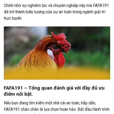
Chính nhờ sự nghiêm túc và chuyên nghiệp này mà FAFA191
đã trở thành biểu tượng của sự an toàn trong ngành giải trí
trực tuyến.
FAFA191 – Tổng quan đánh giá với đầy đủ ưu
điểm nổi bật.
Nếu bạn đang tìm kiếm một nhà cái an toàn, hấp dẫn,
FAFA191 chắc chắn là lựa chọn hoàn hảo. Bắt đầu hành trình