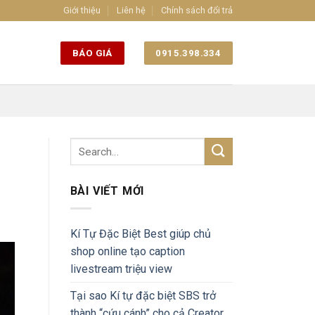
Giới thiệu
Liên hệ
Chính sách đổi trả
BÁO GIÁ
0915.398.334
BÀI VIẾT MỚI
Kí Tự Đặc Biệt Best giúp chủ
shop online tạo caption
livestream triệu view
Tại sao Kí tự đặc biệt SBS trở
thành “cứu cánh” cho cả Creator