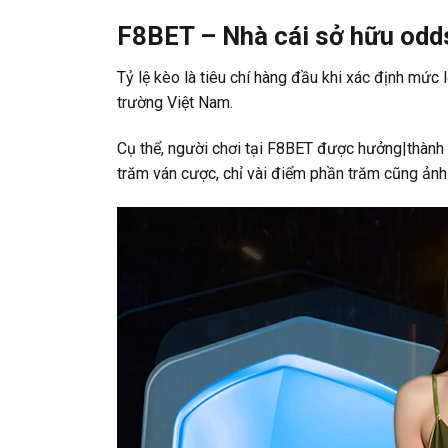
F8BET – Nhà cái sở hữu odds
Tỷ lệ kèo là tiêu chí hàng đầu khi xác định mức 
trường Việt Nam.
Cụ thể, người chơi tại F8BET được hưởng|thành 
trăm ván cược, chỉ vài điểm phần trăm cũng ảnh 