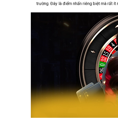
trường. Đây là điểm nhấn riêng biệt mà rất í