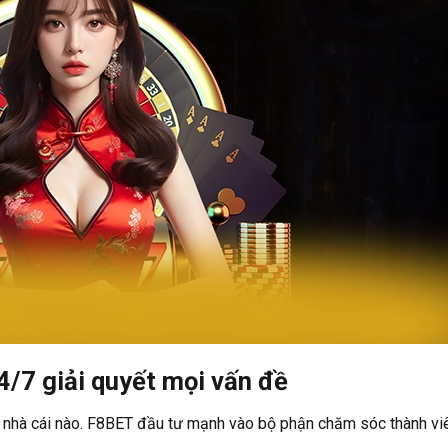
4/7 giải quyết mọi vấn đề
kỳ nhà cái nào. F8BET đầu tư mạnh vào bộ phận chăm sóc thành vi