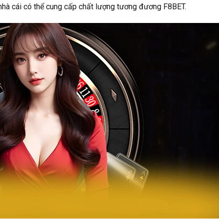
t nhà cái có thể cung cấp chất lượng tương đương F8BET.