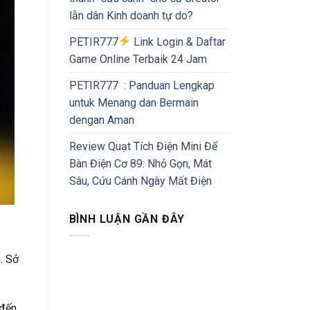
lẫn dân Kinh doanh tự do?
PETIR777
Link Login & Daftar
Game Online Terbaik 24 Jam
PETIR777 : Panduan Lengkap
untuk Menang dan Bermain
dengan Aman
Review Quạt Tích Điện Mini Để
Bàn Điện Cơ 89: Nhỏ Gọn, Mát
Sâu, Cứu Cánh Ngày Mất Điện
BÌNH LUẬN GẦN ĐÂY
. Sở
 đến