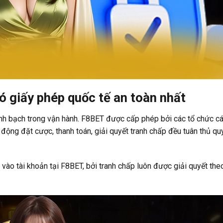
 giấy phép quốc tế an toàn nhất
minh bạch trong vận hành. F8BET được cấp phép bởi các tổ chức c
động đặt cược, thanh toán, giải quyết tranh chấp đều tuân thủ qu
ền vào tài khoản tại F8BET, bởi tranh chấp luôn được giải quyết the