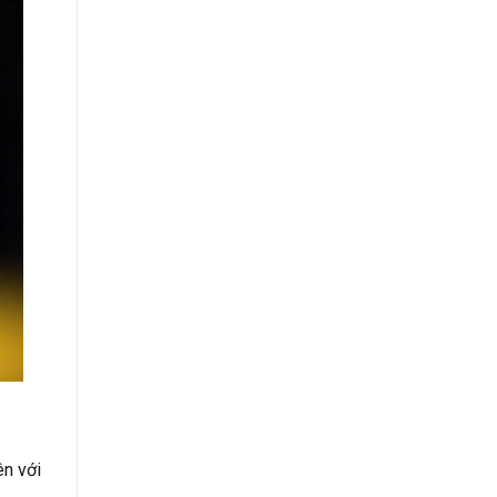
ên với