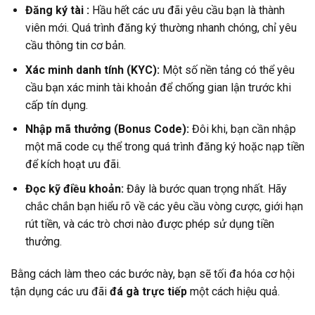
Đăng ký tài :
Hầu hết các ưu đãi yêu cầu bạn là thành
viên mới. Quá trình đăng ký thường nhanh chóng, chỉ yêu
cầu thông tin cơ bản.
Xác minh danh tính (KYC):
Một số nền tảng có thể yêu
cầu bạn xác minh tài khoản để chống gian lận trước khi
cấp tín dụng.
Nhập mã thưởng (Bonus Code):
Đôi khi, bạn cần nhập
một mã code cụ thể trong quá trình đăng ký hoặc nạp tiền
để kích hoạt ưu đãi.
Đọc kỹ điều khoản:
Đây là bước quan trọng nhất. Hãy
chắc chắn bạn hiểu rõ về các yêu cầu vòng cược, giới hạn
rút tiền, và các trò chơi nào được phép sử dụng tiền
thưởng.
Bằng cách làm theo các bước này, bạn sẽ tối đa hóa cơ hội
tận dụng các ưu đãi
đá gà trực tiếp
một cách hiệu quả.