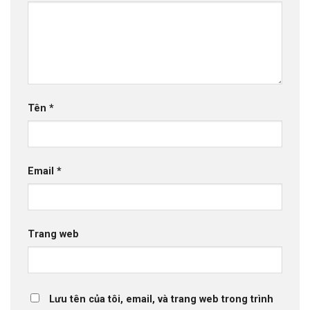
Tên
*
Email
*
Trang web
Lưu tên của tôi, email, và trang web trong trình