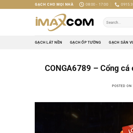
Skip
08:00 - 17:00
0915.3
GẠCH CHO MỌI NHÀ
to
content
Search
for:
GẠCH LÁT NỀN
GẠCH ỐP TƯỜNG
GẠCH SÂN V
CONGA6789 – Cổng cá cư
POSTED ON