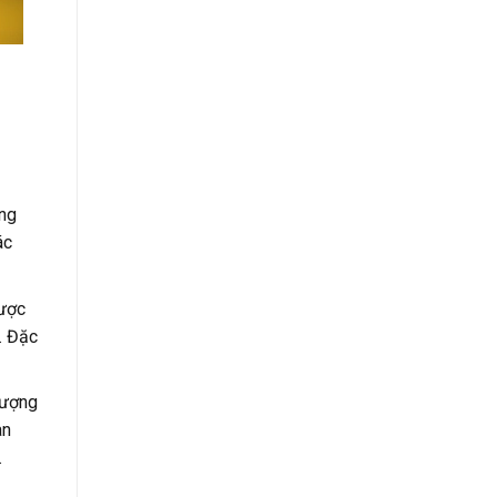
ong
ác
được
. Đặc
lượng
àn
.