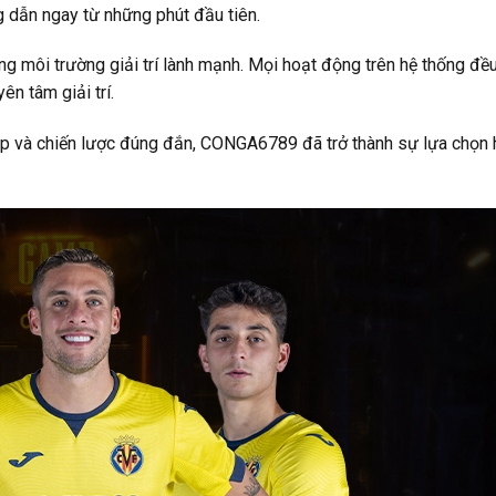
 dẫn ngay từ những phút đầu tiên.
 môi trường giải trí lành mạnh. Mọi hoạt động trên hệ thống đề
n tâm giải trí.
ệp và chiến lược đúng đắn, CONGA6789 đã trở thành sự lựa chọn