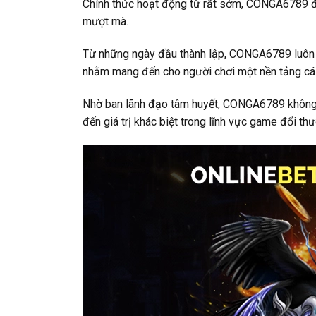
Chính thức hoạt động từ rất sớm, CONGA6789 đã
mượt mà.
Từ những ngày đầu thành lập, CONGA6789 luôn d
nhằm mang đến cho người chơi một nền tảng cá
Nhờ ban lãnh đạo tâm huyết, CONGA6789 không c
đến giá trị khác biệt trong lĩnh vực game đổi th