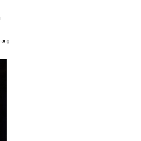
u
 hàng