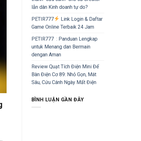
lẫn dân Kinh doanh tự do?
PETIR777
Link Login & Daftar
Game Online Terbaik 24 Jam
PETIR777 : Panduan Lengkap
untuk Menang dan Bermain
dengan Aman
Review Quạt Tích Điện Mini Để
Bàn Điện Cơ 89: Nhỏ Gọn, Mát
Sâu, Cứu Cánh Ngày Mất Điện
BÌNH LUẬN GẦN ĐÂY
g