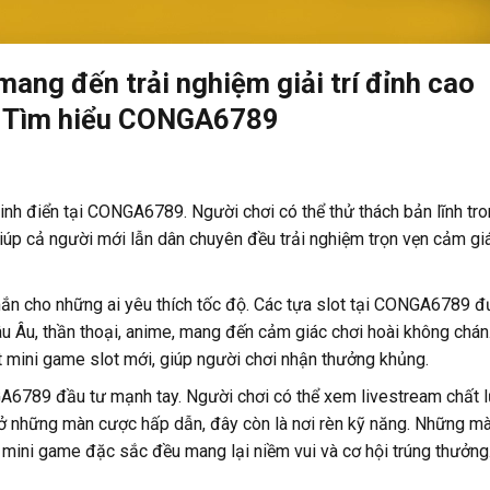
ng đến trải nghiệm giải trí đỉnh cao
– Tìm hiểu CONGA6789
inh điển tại CONGA6789. Người chơi có thể thử thách bản lĩnh tr
iúp cả người mới lẫn dân chuyên đều trải nghiệm trọn vẹn cảm gi
mắn cho những ai yêu thích tốc độ. Các tựa slot tại CONGA6789 
hâu Âu, thần thoại, anime, mang đến cảm giác chơi hoài không chán
mini game slot mới, giúp người chơi nhận thưởng khủng.
6789 đầu tư mạnh tay. Người chơi có thể xem livestream chất 
i ở những màn cược hấp dẫn, đây còn là nơi rèn kỹ năng. Những m
 mini game đặc sắc đều mang lại niềm vui và cơ hội trúng thưởng