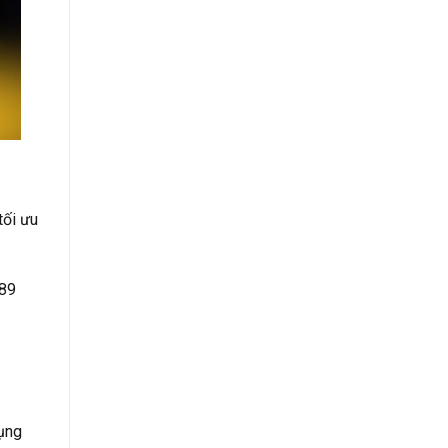
tối ưu
789
dụng