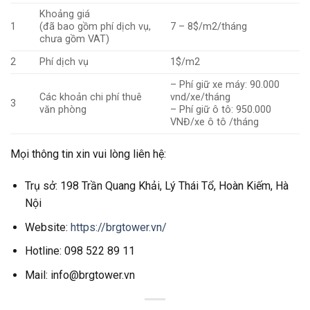
Khoảng giá
1
(đã bao gồm phí dịch vụ,
7 – 8$/m2/tháng
chưa gồm VAT)
2
Phí dịch vụ
1$/m2
– Phí giữ xe máy: 90.000
Các khoản chi phí thuê
vnd/xe/tháng
3
văn phòng
– Phí giữ ô tô: 950.000
VNĐ/xe ô tô /tháng
Mọi thông tin xin vui lòng liên hệ:
Trụ sở: 198 Trần Quang Khải, Lý Thái Tổ, Hoàn Kiếm, Hà
Nội
Website:
https://brgtower.vn/
Hotline: 098 522 89 11
Mail: info@brgtower.vn