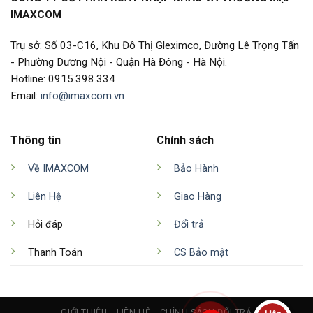
IMAXCOM
Trụ sở: Số 03-C16, Khu Đô Thị Gleximco, Đường Lê Trọng Tấn
- Phường Dương Nội - Quận Hà Đông - Hà Nội.
Hotline: 0915.398.334
Email:
info@imaxcom.vn
Thông tin
Chính sách
Về IMAXCOM
Bảo Hành
Liên Hệ
Giao Hàng
Hỏi đáp
Đổi trả
Thanh Toán
CS Bảo mật
GIỚI THIỆU
LIÊN HỆ
CHÍNH SÁCH ĐỔI TRẢ