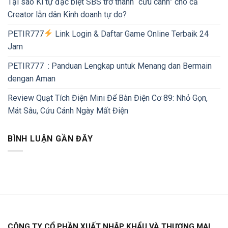
Tại sao Kí tự đặc biệt SBS trở thành “cứu cánh” cho cả
Creator lẫn dân Kinh doanh tự do?
PETIR777
Link Login & Daftar Game Online Terbaik 24
Jam
PETIR777 : Panduan Lengkap untuk Menang dan Bermain
dengan Aman
Review Quạt Tích Điện Mini Để Bàn Điện Cơ 89: Nhỏ Gọn,
Mát Sâu, Cứu Cánh Ngày Mất Điện
BÌNH LUẬN GẦN ĐÂY
CÔNG TY CỔ PHẦN XUẤT NHẬP KHẨU VÀ THƯƠNG MẠI