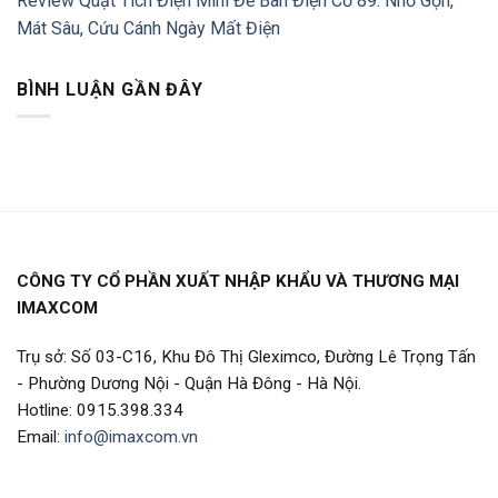
Review Quạt Tích Điện Mini Để Bàn Điện Cơ 89: Nhỏ Gọn,
Mát Sâu, Cứu Cánh Ngày Mất Điện
BÌNH LUẬN GẦN ĐÂY
CÔNG TY CỔ PHẦN XUẤT NHẬP KHẨU VÀ THƯƠNG MẠI
IMAXCOM
Trụ sở: Số 03-C16, Khu Đô Thị Gleximco, Đường Lê Trọng Tấn
- Phường Dương Nội - Quận Hà Đông - Hà Nội.
Hotline: 0915.398.334
Email:
info@imaxcom.vn