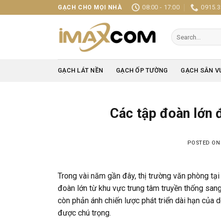
Skip
08:00 - 17:00
0915.3
GẠCH CHO MỌI NHÀ
to
content
Search
for:
GẠCH LÁT NỀN
GẠCH ỐP TƯỜNG
GẠCH SÂN V
Các tập đoàn lớn 
POSTED O
Trong vài năm gần đây, thị trường văn phòng tại
đoàn lớn từ khu vực trung tâm truyền thống sang 
còn phản ánh chiến lược phát triển dài hạn của 
được chú trọng.