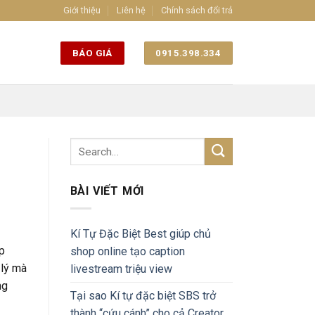
Giới thiệu
Liên hệ
Chính sách đổi trả
BÁO GIÁ
0915.398.334
BÀI VIẾT MỚI
Kí Tự Đặc Biệt Best giúp chủ
p
shop online tạo caption
 lý mà
livestream triệu view
ng
Tại sao Kí tự đặc biệt SBS trở
thành “cứu cánh” cho cả Creator